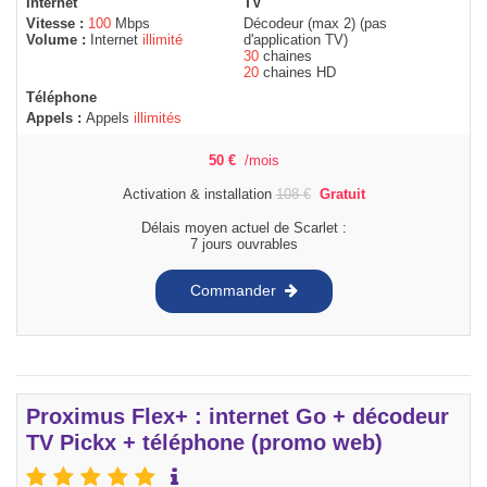
Internet
TV
Vitesse :
100
Mbps
Décodeur (max 2) (pas
Volume :
Internet
illimité
d'application TV)
30
chaines
20
chaines HD
Téléphone
Appels :
Appels
illimités
50
€
/mois
Activation & installation
108
€
Gratuit
Délais moyen actuel de Scarlet :
7 jours ouvrables
Commander
Proximus Flex+ : internet Go + décodeur
TV Pickx + téléphone (promo web)