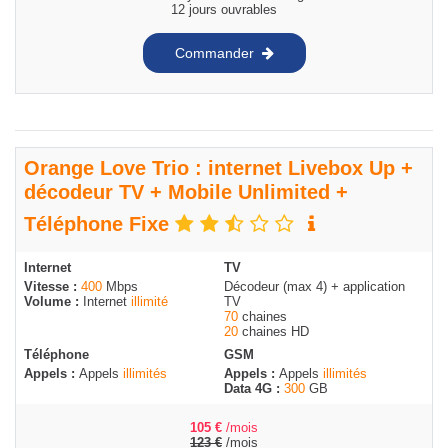
12 jours ouvrables
Commander
Orange Love Trio : internet Livebox Up +
décodeur TV + Mobile Unlimited +
Téléphone Fixe
Internet
TV
Vitesse :
400
Mbps
Décodeur (max 4) + application
Volume :
Internet
illimité
TV
70
chaines
20
chaines HD
Téléphone
GSM
Appels :
Appels
illimités
Appels :
Appels
illimités
Data 4G :
300
GB
105
€
/mois
123
€
/mois