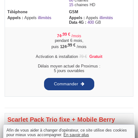
80
chaines
15
chaines HD
Téléphone
GSM
Appels :
Appels
illimités
Appels :
Appels
illimités
Data 4G :
400
GB
,99
€
74
/mois
pendant 6 mois,
,99
€
puis
124
/mois
Activation & installation
79
€
Gratuit
Délais moyen actuel de Proximus :
5 jours ouvrables
Commander
Scarlet Pack Trio fixe + Mobile Berry
Afin de vous aider à changer d'opérateur, ce site utilise des cookies
pour mieux vous accompagner.
En savoir plus