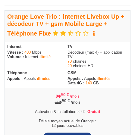
Orange Love Trio : internet Livebox Up +
décodeur TV + gsm Mobile Large +
Téléphone Fixe
Internet
TV
Vitesse :
400
Mbps
Décodeur (max 4) + application
Volume :
Internet
illimité
TV
70
chaines
20
chaines HD
Téléphone
GSM
Appels :
Appels
illimités
Appels :
Appels
illimités
Data 4G :
140
GB
,50
€
94
/mois
,50
€
112
/mois
Activation & installation
39
€
Gratuit
Délais moyen actuel de Orange :
12 jours ouvrables