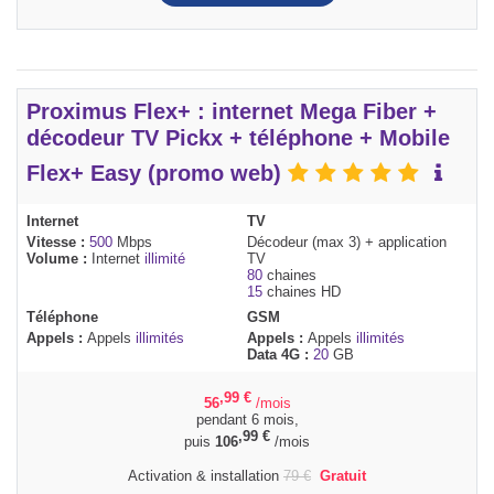
Proximus Flex+ : internet Mega Fiber +
décodeur TV Pickx + téléphone + Mobile
Flex+ Easy (promo web)
Internet
TV
Vitesse :
500
Mbps
Décodeur (max 3) + application
Volume :
Internet
illimité
TV
80
chaines
15
chaines HD
Téléphone
GSM
Appels :
Appels
illimités
Appels :
Appels
illimités
Data 4G :
20
GB
,99
€
56
/mois
pendant 6 mois,
,99
€
puis
106
/mois
Activation & installation
79
€
Gratuit