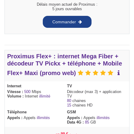
Délais moyen actuel de Proximus :
5 jours ouvrables
Commander
Proximus Flex+ : internet Mega Fiber +
décodeur TV Pickx + téléphone + Mobile
Flex+ Maxi (promo web)
Internet
TV
Vitesse :
500
Mbps
Décodeur (max 3) + application
Volume :
Internet
illimité
TV
80
chaines
15
chaines HD
Téléphone
GSM
Appels :
Appels
illimités
Appels :
Appels
illimités
Data 4G :
85
GB
,99
€