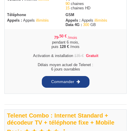
90
chaines
15
chaines HD
Téléphone
GSM
Appels :
Appels
illimités
Appels :
Appels
illimités
Data 4G :
300
GB
,50
€
79
/mois
pendant 6 mois,
puis
128
€
/mois
Activation & installation
135
€
Gratuit
Délais moyen actuel de Telenet :
6 jours ouvrables
Commander
Telenet Combo : Internet Standard +
décodeur TV + téléphone fixe + Mobile