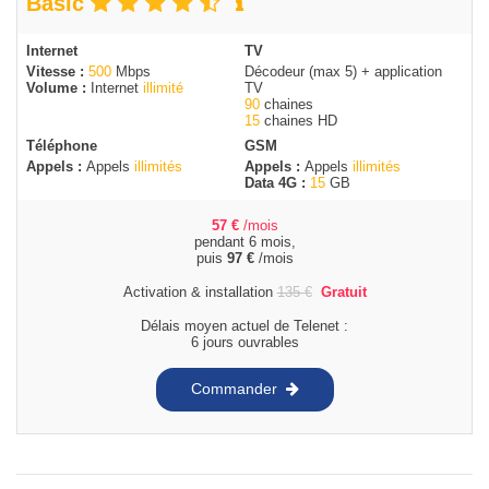
Basic
Internet
TV
Vitesse :
500
Mbps
Décodeur (max 5) + application
Volume :
Internet
illimité
TV
90
chaines
15
chaines HD
Téléphone
GSM
Appels :
Appels
illimités
Appels :
Appels
illimités
Data 4G :
15
GB
57
€
/mois
pendant 6 mois,
puis
97
€
/mois
Activation & installation
135
€
Gratuit
Délais moyen actuel de Telenet :
6 jours ouvrables
Commander