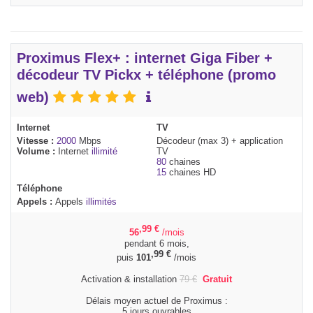
Proximus Flex+ : internet Giga Fiber +
décodeur TV Pickx + téléphone (promo
web)
Internet
TV
Vitesse :
2000
Mbps
Décodeur (max 3) + application
Volume :
Internet
illimité
TV
80
chaines
15
chaines HD
Téléphone
Appels :
Appels
illimités
,99
€
56
/mois
pendant 6 mois,
,99
€
puis
101
/mois
Activation & installation
79
€
Gratuit
Délais moyen actuel de Proximus :
5 jours ouvrables