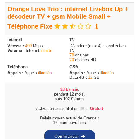
Orange Love Trio : internet Livebox Up +
décodeur TV + gsm Mobile Small +
Téléphone Fixe
Internet
TV
Vitesse :
400
Mbps
Décodeur (max 4) + application
Volume :
Internet
illimité
TV
70
chaines
20
chaines HD
Téléphone
GSM
Appels :
Appels
illimités
Appels :
Appels
illimités
Data 4G :
12
GB
93
€
/mois
pendant 12 mois,
puis
102
€
/mois
Activation & installation
39
€
Gratuit
Délais moyen actuel de Orange :
12 jours ouvrables
Commander