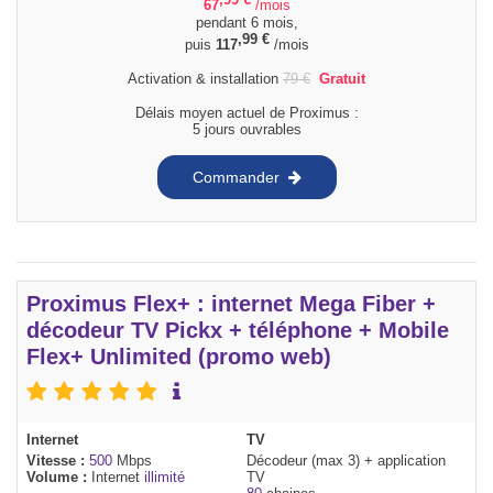
67
/mois
pendant 6 mois,
,99
€
puis
117
/mois
Activation & installation
79
€
Gratuit
Délais moyen actuel de Proximus :
5 jours ouvrables
Commander
Proximus Flex+ : internet Mega Fiber +
décodeur TV Pickx + téléphone + Mobile
Flex+ Unlimited (promo web)
Internet
TV
Vitesse :
500
Mbps
Décodeur (max 3) + application
Volume :
Internet
illimité
TV