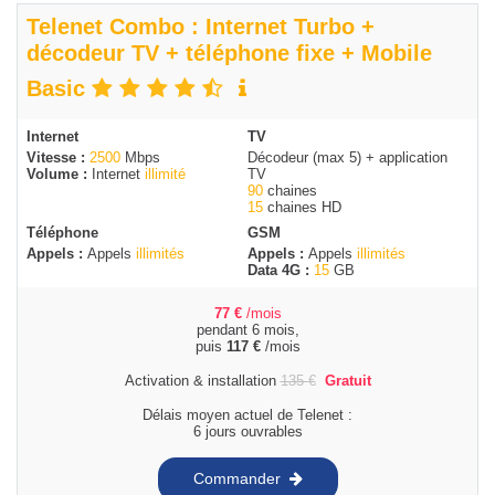
Telenet Combo : Internet Turbo +
décodeur TV + téléphone fixe + Mobile
Basic
Internet
TV
Vitesse :
2500
Mbps
Décodeur (max 5) + application
Volume :
Internet
illimité
TV
90
chaines
15
chaines HD
Téléphone
GSM
Appels :
Appels
illimités
Appels :
Appels
illimités
Data 4G :
15
GB
77
€
/mois
pendant 6 mois,
puis
117
€
/mois
Activation & installation
135
€
Gratuit
Délais moyen actuel de Telenet :
6 jours ouvrables
Commander