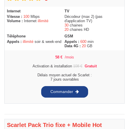
Internet
TV
Vitesse :
100
Mbps
Décodeur (max 2) (pas
Volume :
Internet
illimité
d'application TV)
30
chaines
20
chaines HD
Téléphone
GSM
Appels :
illimité
soir & week-end
Appels :
600
min
Data 4G :
20
GB
58
€
/mois
Activation & installation
108
€
Gratuit
Délais moyen actuel de Scarlet :
7 jours ouvrables
Commander
Scarlet Pack Trio fixe + Mobile Hot