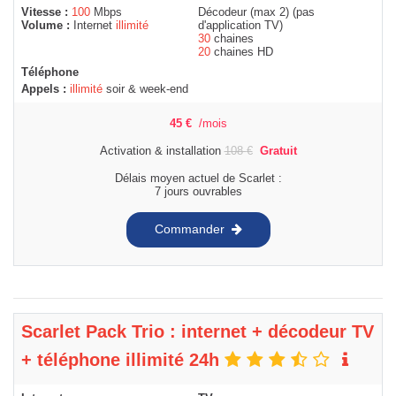
Vitesse :
100
Mbps
Décodeur (max 2) (pas
Volume :
Internet
illimité
d'application TV)
30
chaines
20
chaines HD
Téléphone
Appels :
illimité
soir & week-end
45
€
/mois
Activation & installation
108
€
Gratuit
Délais moyen actuel de Scarlet :
7 jours ouvrables
Commander
Scarlet Pack Trio : internet + décodeur TV
+ téléphone illimité 24h