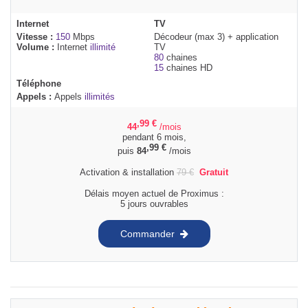
Internet
TV
Vitesse :
150
Mbps
Décodeur (max 3) + application
Volume :
Internet
illimité
TV
80
chaines
15
chaines HD
Téléphone
Appels :
Appels
illimités
,99
€
44
/mois
pendant 6 mois,
,99
€
puis
84
/mois
Activation & installation
79
€
Gratuit
Délais moyen actuel de Proximus :
5 jours ouvrables
Commander