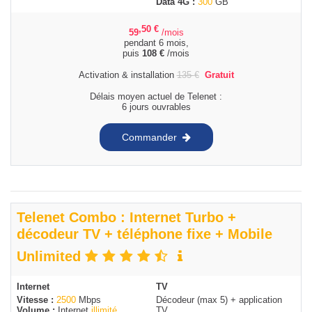
Data 4G :
300
GB
,50
€
59
/mois
pendant 6 mois,
puis
108
€
/mois
Activation & installation
135
€
Gratuit
Délais moyen actuel de Telenet :
6 jours ouvrables
Commander
Telenet Combo : Internet Turbo +
décodeur TV + téléphone fixe + Mobile
Unlimited
Internet
TV
Vitesse :
2500
Mbps
Décodeur (max 5) + application
Volume :
Internet
illimité
TV