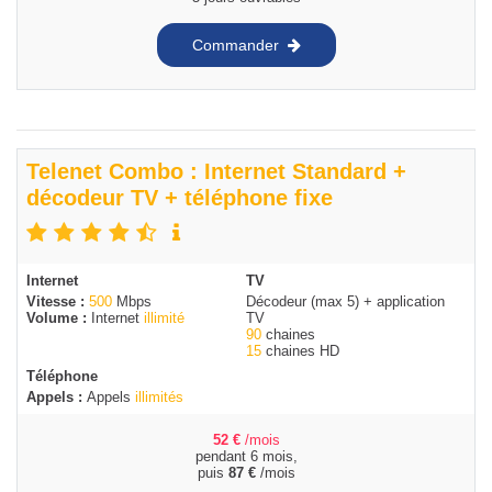
Commander
Telenet Combo : Internet Standard +
décodeur TV + téléphone fixe
Internet
TV
Vitesse :
500
Mbps
Décodeur (max 5) + application
Volume :
Internet
illimité
TV
90
chaines
15
chaines HD
Téléphone
Appels :
Appels
illimités
52
€
/mois
pendant 6 mois,
puis
87
€
/mois