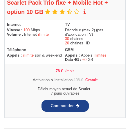
Scarlet Pack Trio fixe + Mobile Hot +
option 10 GB
Internet
TV
Vitesse :
100
Mbps
Décodeur (max 2) (pas
Volume :
Internet
illimité
d'application TV)
30
chaines
20
chaines HD
Téléphone
GSM
Appels :
illimité
soir & week-end
Appels :
Appels
illimités
Data 4G :
60
GB
78
€
/mois
Activation & installation
108
€
Gratuit
Délais moyen actuel de Scarlet :
7 jours ouvrables
Commander