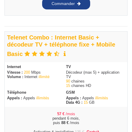
Commander
Telenet Combo : Internet Basic +
décodeur TV + téléphone fixe + Mobile
Basic
Internet
TV
Vitesse :
200
Mbps
Décodeur (max 5) + application
Volume :
Internet
illimité
TV
90
chaines
15
chaines HD
Téléphone
GSM
Appels :
Appels
illimités
Appels :
Appels
illimités
Data 4G :
15
GB
57
€
/mois
pendant 6 mois,
puis
88
€
/mois
Activation & installation
135
€
Gratuit