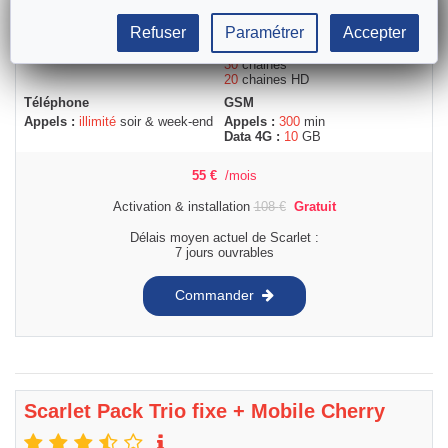
Internet
TV
Refuser
Paramétrer
Accepter
Vitesse :
100
Mbps
Décodeur (max 2) (pas
Volume :
Internet
illimité
d'application TV)
30
chaines
20
chaines HD
Téléphone
GSM
Appels :
illimité
soir & week-end
Appels :
300
min
Data 4G :
10
GB
55
€
/mois
Activation & installation
108
€
Gratuit
Délais moyen actuel de Scarlet :
7 jours ouvrables
Commander
Scarlet Pack Trio fixe + Mobile Cherry