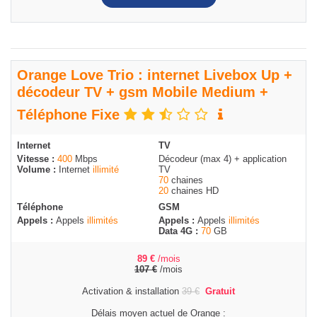
Orange Love Trio : internet Livebox Up +
décodeur TV + gsm Mobile Medium +
Téléphone Fixe
Internet
TV
Vitesse :
400
Mbps
Décodeur (max 4) + application
Volume :
Internet
illimité
TV
70
chaines
20
chaines HD
Téléphone
GSM
Appels :
Appels
illimités
Appels :
Appels
illimités
Data 4G :
70
GB
89
€
/mois
107
€
/mois
Activation & installation
39
€
Gratuit
Délais moyen actuel de Orange :