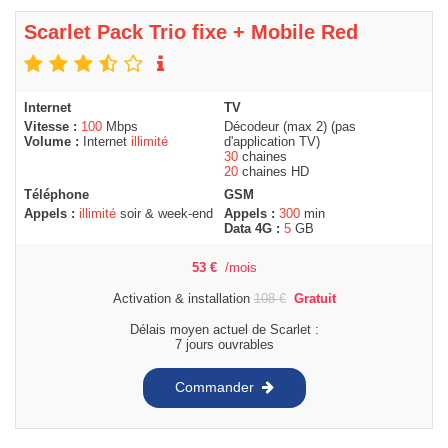
Scarlet Pack Trio fixe + Mobile Red
Internet
TV
Vitesse :
100
Mbps
Décodeur (max 2) (pas
Volume :
Internet
illimité
d'application TV)
30
chaines
20
chaines HD
Téléphone
GSM
Appels :
illimité
soir & week-end
Appels :
300
min
Data 4G :
5
GB
53
€
/mois
Activation & installation
108
€
Gratuit
Délais moyen actuel de Scarlet :
7 jours ouvrables
Commander