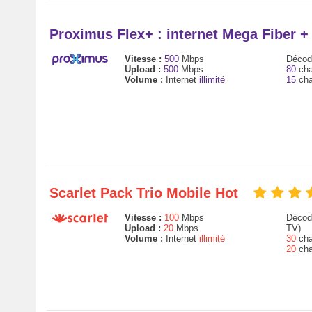
Proximus Flex+ : internet Mega Fiber 
Vitesse :
500
Mbps
Décode
Upload :
500
Mbps
80
cha
Volume :
Internet
illimité
15
cha
Scarlet Pack Trio Mobile Hot
Vitesse :
100
Mbps
Décode
Upload :
20
Mbps
TV)
Volume :
Internet
illimité
30
cha
20
cha