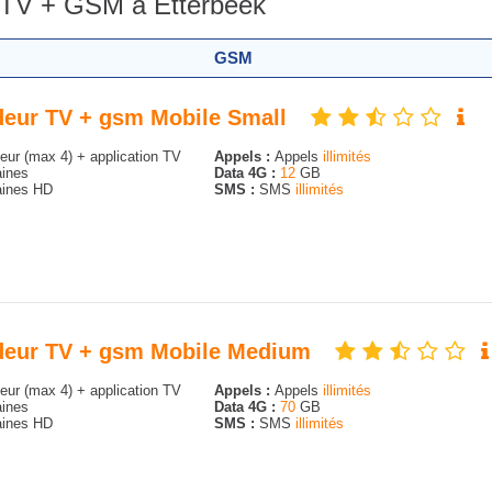
+ TV + GSM à Etterbeek
GSM
odeur TV + gsm Mobile Small
ur (max 4) + application TV
Appels :
Appels
illimités
ines
Data 4G :
12
GB
ines HD
SMS :
SMS
illimités
codeur TV + gsm Mobile Medium
ur (max 4) + application TV
Appels :
Appels
illimités
ines
Data 4G :
70
GB
ines HD
SMS :
SMS
illimités