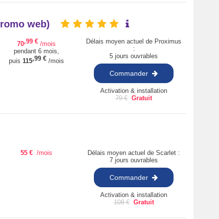
(promo web)
,99
€
Délais moyen actuel de Proximus
70
/mois
:
pendant 6 mois,
5 jours ouvrables
,99
€
puis
115
/mois
Commander
Activation & installation
79
€
Gratuit
55
€
/mois
Délais moyen actuel de Scarlet :
7 jours ouvrables
Commander
Activation & installation
108
€
Gratuit