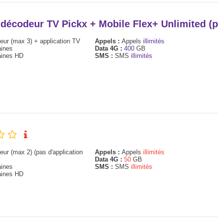
+ décodeur TV Pickx + Mobile Flex+ Unlimited 
ur (max 3) + application TV
Appels :
Appels
illimités
ines
Data 4G :
400
GB
ines HD
SMS :
SMS
illimités
ur (max 2) (pas d'application
Appels :
Appels
illimités
Data 4G :
50
GB
ines
SMS :
SMS
illimités
ines HD