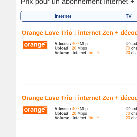
Prix pour un abonnement internet 
Internet
TV
Orange Love Trio : internet Zen + déc
Vitesse :
400
Mbps
Décode
Upload :
20
Mbps
70
cha
Volume :
Internet
illimité
20
cha
Orange Love Trio : internet Zen + dé
Vitesse :
400
Mbps
Décode
Upload :
20
Mbps
70
cha
Volume :
Internet
illimité
20
cha