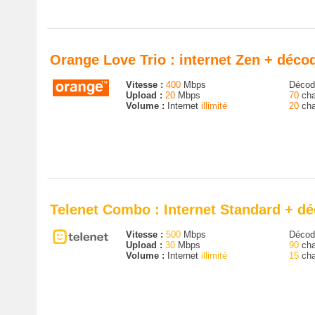
Orange Love Trio : internet Zen + déc
Vitesse :
400
Mbps
Décode
Upload :
20
Mbps
70
cha
Volume :
Internet
illimité
20
cha
Telenet Combo : Internet Standard + d
Vitesse :
500
Mbps
Décode
Upload :
30
Mbps
90
cha
Volume :
Internet
illimité
15
cha