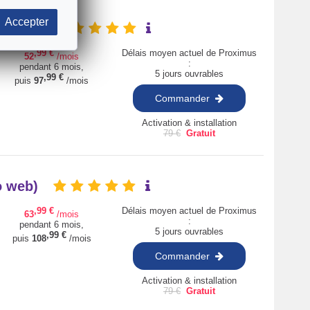
Accepter
mo web)
,99
€
Délais moyen actuel de Proximus
52
/mois
:
pendant 6 mois,
5 jours ouvrables
,99
€
puis
97
/mois
Commander
Activation & installation
79
€
Gratuit
mo web)
,99
€
Délais moyen actuel de Proximus
63
/mois
:
pendant 6 mois,
5 jours ouvrables
,99
€
puis
108
/mois
Commander
Activation & installation
79
€
Gratuit