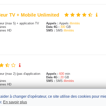
deur TV + Mobile Unlimited
ur (max 5) + application TV
Appels :
Appels
illimités
ines
Data 4G :
300
GB
ines HD
SMS :
SMS
illimités
ur (max 2) (pas d'application
Appels :
600
min
Data 4G :
20
GB
ines
SMS :
SMS
illimités
ines HD
 aider à changer d'opérateur, ce site utilise des cookies pour m
r.
En savoir plus