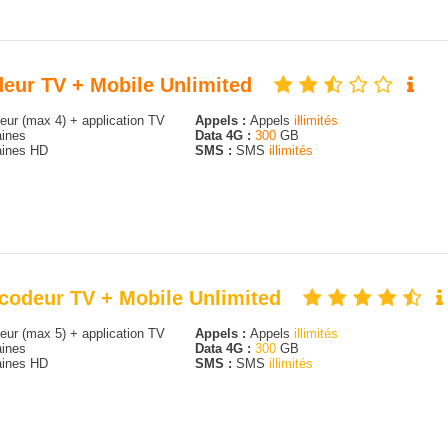
odeur TV + Mobile Unlimited
ur (max 4) + application TV
Appels :
Appels
illimités
ines
Data 4G :
300
GB
ines HD
SMS :
SMS
illimités
écodeur TV + Mobile Unlimited
ur (max 5) + application TV
Appels :
Appels
illimités
ines
Data 4G :
300
GB
ines HD
SMS :
SMS
illimités