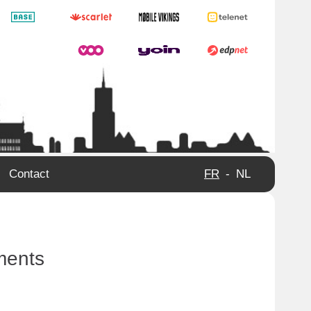
Contact
FR
-
NL
ements