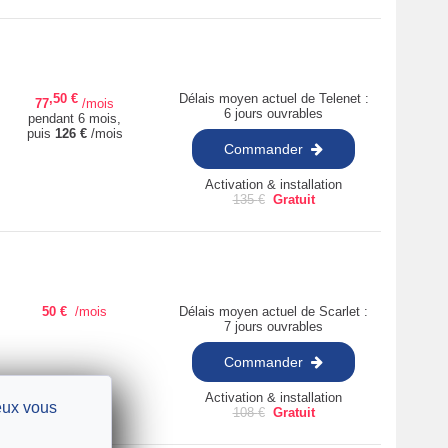
,50
€
Délais moyen actuel de Telenet :
77
/mois
6 jours ouvrables
pendant 6 mois,
puis
126
€
/mois
Commander
Activation & installation
135
€
Gratuit
50
€
/mois
Délais moyen actuel de Scarlet :
7 jours ouvrables
Commander
Activation & installation
ieux vous
108
€
Gratuit