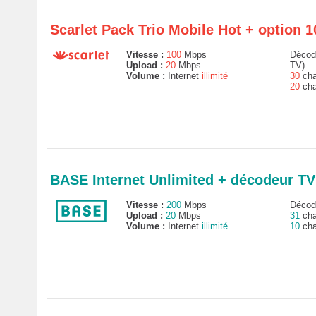
Scarlet Pack Trio Mobile Hot + option 
Vitesse :
100
Mbps
Décode
Upload :
20
Mbps
TV)
Volume :
Internet
illimité
30
cha
20
cha
BASE Internet Unlimited + décodeur 
Vitesse :
200
Mbps
Décode
Upload :
20
Mbps
31
cha
Volume :
Internet
illimité
10
cha