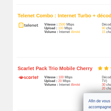
Telenet Combo : Internet Turbo + déco
Vitesse :
2500
Mbps
Décode
Upload :
100
Mbps
90
cha
Volume :
Internet
illimité
15
cha
Scarlet Pack Trio Mobile Cherry
Vitesse :
100
Mbps
Décode
Upload :
20
Mbps
TV)
Volume :
Internet
illimité
30
cha
20
cha
Afin de vous
accompagne