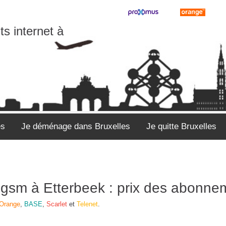
s internet à
es
Je déménage dans Bruxelles
Je quitte Bruxelles
et gsm à Etterbeek : prix des abonn
Orange
,
BASE
,
Scarlet
et
Telenet
.