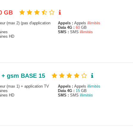
10 GB
ur (max 2) (pas d'application
Appels :
Appels
illimités
Data 4G :
60
GB
ines
SMS :
SMS
illimités
ines HD
TV + gsm BASE 15
ur (max 1) + application TV
Appels :
Appels
illimités
ines
Data 4G :
15
GB
ines HD
SMS :
SMS
illimités