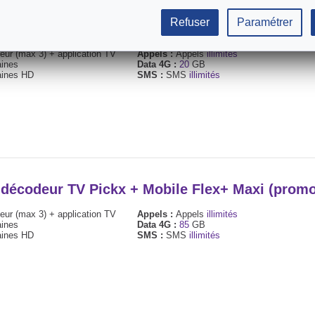
Refuser
Paramétrer
+ décodeur TV Pickx + Mobile Flex+ Easy (pro
ur (max 3) + application TV
Appels :
Appels
illimités
ines
Data 4G :
20
GB
ines HD
SMS :
SMS
illimités
+ décodeur TV Pickx + Mobile Flex+ Maxi (pro
ur (max 3) + application TV
Appels :
Appels
illimités
ines
Data 4G :
85
GB
ines HD
SMS :
SMS
illimités