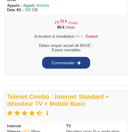
Appels :
Appels
illimités
Data 4G :
300
GB
,70
€
77
/mois
95
€
/mois
Activation & installation
89
€
Gratuit
Délais moyen actuel de BASE :
8 jours ouvrables
Commander
Telenet Combo : Internet Standard +
décodeur TV + Mobile Basic
Internet
TV
Vitesse :
500
Mbps
Décodeur (max 5) + application