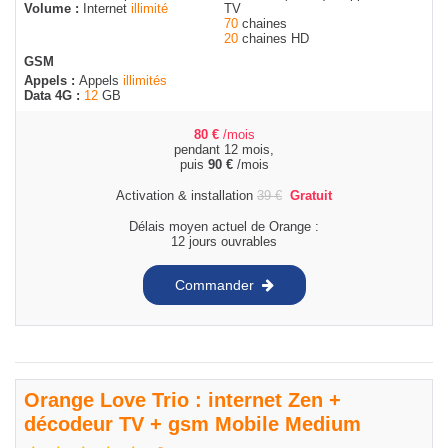
Volume :
Internet
illimité
TV
70
chaines
20
chaines HD
GSM
Appels :
Appels
illimités
Data 4G :
12
GB
80
€
/mois
pendant 12 mois,
puis
90
€
/mois
Activation & installation
39
€
Gratuit
Délais moyen actuel de Orange :
12 jours ouvrables
Commander
Orange Love Trio : internet Zen +
décodeur TV + gsm Mobile Medium