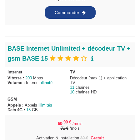
Commander
BASE Internet Unlimited + décodeur TV +
gsm BASE 15
Internet
TV
Vitesse :
200
Mbps
Décodeur (max 1) + application
Volume :
Internet
illimité
TV
31
chaines
10
chaines HD
GSM
Appels :
Appels
illimités
Data 4G :
15
GB
,90
€
60
/mois
71
€
/mois
Activation & installation
89
€
Gratuit