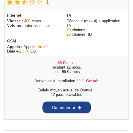
Internet
TV
Vitesse :
400
Mbps
Décodeur (max 4) + application
Volume :
Internet
illimité
TV
70
chaines
20
chaines HD
GSM
Appels :
Appels
illimités
Data 4G :
70
GB
80
€
/mois
pendant 12 mois,
puis
95
€
/mois
Activation & installation
39
€
Gratuit
Délais moyen actuel de Orange :
12 jours ouvrables
Commander