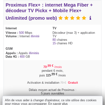
Proximus Flex+ : internet Mega Fiber +
décodeur TV Pickx + Mobile Flex+
Unlimited (promo web)
Internet
TV
Vitesse :
500
Mbps
Décodeur (max 3) + application
Volume :
Internet
illimité
TV
80
chaines
15
chaines HD
GSM
Appels :
Appels
illimités
Data 4G :
400
GB
,99
€
70
/mois
pendant 6 mois,
,99
€
puis
115
/mois
Activation & installation
79
€
Gratuit
Délais moyen actuel de Proximus :
5 jours ouvrables
Afin de vous aider à changer d'opérateur, ce site utilise des cookies
Commander
pour mieux vous accompagner.
En savoir plus