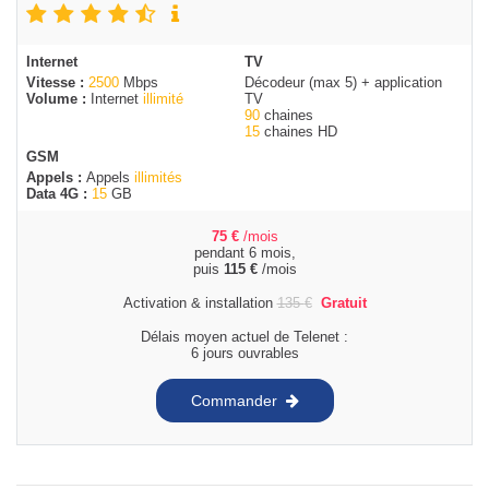
Internet
TV
Vitesse :
2500
Mbps
Décodeur (max 5) + application
Volume :
Internet
illimité
TV
90
chaines
15
chaines HD
GSM
Appels :
Appels
illimités
Data 4G :
15
GB
75
€
/mois
pendant 6 mois,
puis
115
€
/mois
Activation & installation
135
€
Gratuit
Délais moyen actuel de Telenet :
6 jours ouvrables
Commander