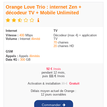
Orange Love Trio : internet Zen +
décodeur TV + Mobile Unlimited
Internet
TV
Vitesse :
400
Mbps
Décodeur (max 4) + application
Volume :
Internet
illimité
TV
70
chaines
20
chaines HD
GSM
Appels :
Appels
illimités
Data 4G :
300
GB
92
€
/mois
pendant 12 mois,
puis
111
€
/mois
Activation & installation
39
€
Gratuit
Délais moyen actuel de Orange :
12 jours ouvrables
Commander