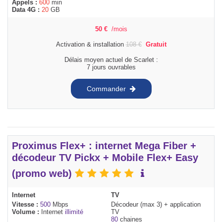
Appels :
600
min
Data 4G :
20
GB
50
€
/mois
Activation & installation
108
€
Gratuit
Délais moyen actuel de Scarlet :
7 jours ouvrables
Commander
Proximus Flex+ : internet Mega Fiber +
décodeur TV Pickx + Mobile Flex+ Easy
(promo web)
Internet
TV
Vitesse :
500
Mbps
Décodeur (max 3) + application
Volume :
Internet
illimité
TV
80
chaines