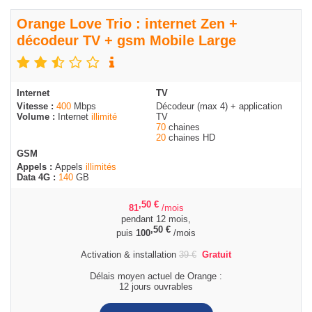
Orange Love Trio : internet Zen +
décodeur TV + gsm Mobile Large
Internet
TV
Vitesse :
400
Mbps
Décodeur (max 4) + application
Volume :
Internet
illimité
TV
70
chaines
20
chaines HD
GSM
Appels :
Appels
illimités
Data 4G :
140
GB
,50
€
81
/mois
pendant 12 mois,
,50
€
puis
100
/mois
Activation & installation
39
€
Gratuit
Délais moyen actuel de Orange :
12 jours ouvrables