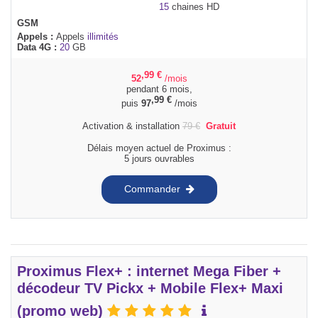
15
chaines HD
GSM
Appels :
Appels
illimités
Data 4G :
20
GB
,99
€
52
/mois
pendant 6 mois,
,99
€
puis
97
/mois
Activation & installation
79
€
Gratuit
Délais moyen actuel de Proximus :
5 jours ouvrables
Commander
Proximus Flex+ : internet Mega Fiber +
décodeur TV Pickx + Mobile Flex+ Maxi
(promo web)