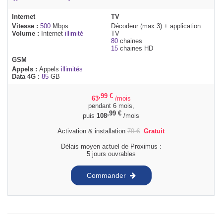
Internet
TV
Vitesse :
500
Mbps
Décodeur (max 3) + application
Volume :
Internet
illimité
TV
80
chaines
15
chaines HD
GSM
Appels :
Appels
illimités
Data 4G :
85
GB
,99
€
63
/mois
pendant 6 mois,
,99
€
puis
108
/mois
Activation & installation
79
€
Gratuit
Délais moyen actuel de Proximus :
5 jours ouvrables
Commander