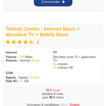
Commander
Telenet Combo : Internet Basic +
décodeur TV + Mobile Basic
Internet
TV
Vitesse :
200
Mbps
Décodeur (max 5) + application
Volume :
Internet
illimité
TV
90
chaines
15
chaines HD
GSM
Appels :
Appels
illimités
Data 4G :
15
GB
55
€
/mois
pendant 6 mois,
puis
86
€
/mois
Activation & installation
135
€
Gratuit