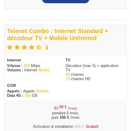
Telenet Combo : Internet Standard +
décodeur TV + Mobile Unlimited
Internet
TV
Vitesse :
500
Mbps
Décodeur (max 5) + application
Volume :
Internet
illimité
TV
90
chaines
15
chaines HD
GSM
Appels :
Appels
illimités
Data 4G :
300
GB
,50
€
57
/mois
pendant 6 mois,
puis
106
€
/mois
Activation & installation
135
€
Gratuit