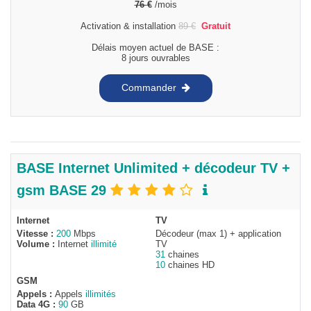
76
€
/mois
Activation & installation
89
€
Gratuit
Délais moyen actuel de BASE :
8 jours ouvrables
Commander
BASE Internet Unlimited + décodeur TV +
gsm BASE 29
Internet
TV
Vitesse :
200
Mbps
Décodeur (max 1) + application
Volume :
Internet
illimité
TV
31
chaines
10
chaines HD
GSM
Appels :
Appels
illimités
Data 4G :
90
GB