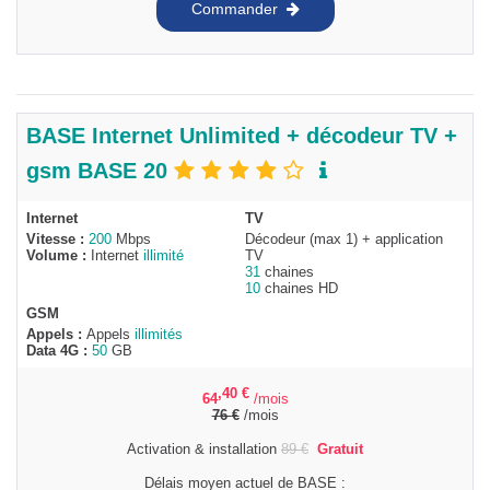
Commander
BASE Internet Unlimited + décodeur TV +
gsm BASE 20
Internet
TV
Vitesse :
200
Mbps
Décodeur (max 1) + application
Volume :
Internet
illimité
TV
31
chaines
10
chaines HD
GSM
Appels :
Appels
illimités
Data 4G :
50
GB
,40
€
64
/mois
76
€
/mois
Activation & installation
89
€
Gratuit
Délais moyen actuel de BASE :