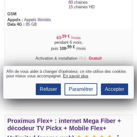
80
chaines
15
chaines HD
GSM
Appels :
Appels
illimités
Data 4G :
85
GB
,99
€
63
/mois
pendant 6 mois,
,99
€
puis
108
/mois
Activation & installation
79
€
Gratuit
Délais moyen actuel de Proximus :
Afin de vous aider à changer d'opérateur, ce site utilise des cookies
5 jours ouvrables
pour mieux vous accompagner.
En savoir plus
Commander
Refuser
Paramétrer
Accepter
Proximus Flex+ : internet Mega Fiber +
décodeur TV Pickx + Mobile Flex+