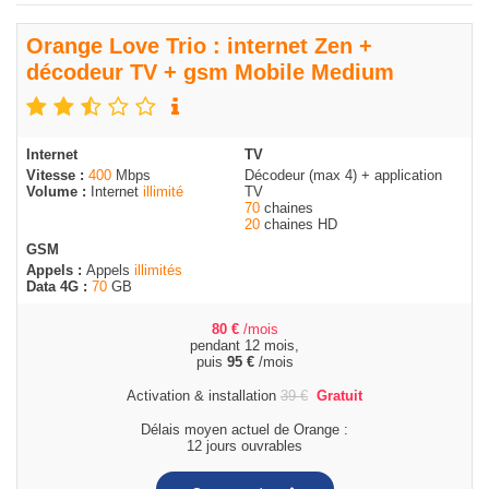
Orange Love Trio : internet Zen +
décodeur TV + gsm Mobile Medium
Internet
TV
Vitesse :
400
Mbps
Décodeur (max 4) + application
Volume :
Internet
illimité
TV
70
chaines
20
chaines HD
GSM
Appels :
Appels
illimités
Data 4G :
70
GB
80
€
/mois
pendant 12 mois,
puis
95
€
/mois
Activation & installation
39
€
Gratuit
Délais moyen actuel de Orange :
12 jours ouvrables