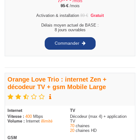
77
/mois
95
€
/mois
Activation & installation
89
€
Gratuit
Délais moyen actuel de BASE :
8 jours ouvrables
Commander
Orange Love Trio : internet Zen +
décodeur TV + gsm Mobile Large
Internet
TV
Vitesse :
400
Mbps
Décodeur (max 4) + application
Volume :
Internet
illimité
TV
70
chaines
20
chaines HD
GSM