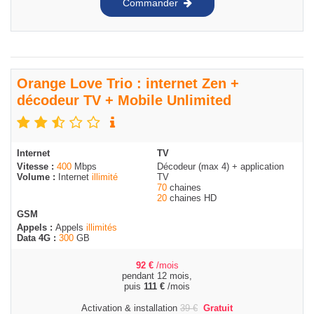
Commander
Orange Love Trio : internet Zen +
décodeur TV + Mobile Unlimited
Internet
TV
Vitesse :
400
Mbps
Décodeur (max 4) + application
Volume :
Internet
illimité
TV
70
chaines
20
chaines HD
GSM
Appels :
Appels
illimités
Data 4G :
300
GB
92
€
/mois
pendant 12 mois,
puis
111
€
/mois
Activation & installation
39
€
Gratuit