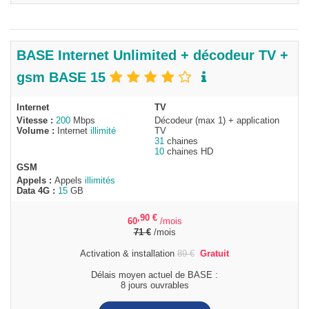
BASE Internet Unlimited + décodeur TV +
gsm BASE 15
Internet
TV
Vitesse :
200
Mbps
Décodeur (max 1) + application
Volume :
Internet
illimité
TV
31
chaines
10
chaines HD
GSM
Appels :
Appels
illimités
Data 4G :
15
GB
,90
€
60
/mois
71
€
/mois
Activation & installation
89
€
Gratuit
Délais moyen actuel de BASE :
8 jours ouvrables