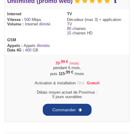
Unlimited (promo web)
Internet
TV
Vitesse :
500
Mbps
Décodeur (max 3) + application
Volume :
Internet
illimité
TV
80
chaines
15
chaines HD
GSM
Appels :
Appels
illimités
Data 4G :
400
GB
,99
€
70
/mois
pendant 6 mois,
,99
€
puis
115
/mois
Activation & installation
79
€
Gratuit
Délais moyen actuel de Proximus :
5 jours ouvrables
Commander