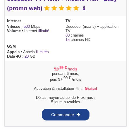
(promo web)
Internet
TV
Vitesse :
500
Mbps
Décodeur (max 3) + application
Volume :
Internet
illimité
TV
80
chaines
15
chaines HD
GSM
Appels :
Appels
illimités
Data 4G :
20
GB
,99
€
52
/mois
pendant 6 mois,
,99
€
puis
97
/mois
Activation & installation
79
€
Gratuit
Délais moyen actuel de Proximus :
5 jours ouvrables
Commander