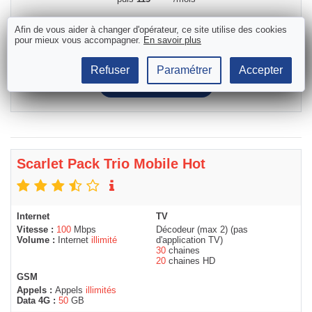
Activation & installation
79
€
Gratuit
Afin de vous aider à changer d'opérateur, ce site utilise des cookies
pour mieux vous accompagner.
En savoir plus
Délais moyen actuel de Proximus :
5 jours ouvrables
Refuser
Paramétrer
Accepter
Commander
Scarlet Pack Trio Mobile Hot
Internet
TV
Vitesse :
100
Mbps
Décodeur (max 2) (pas
Volume :
Internet
illimité
d'application TV)
30
chaines
20
chaines HD
GSM
Appels :
Appels
illimités
Data 4G :
50
GB