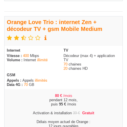
Orange Love Trio : internet Zen +
décodeur TV + gsm Mobile Medium
Internet
TV
Vitesse :
400
Mbps
Décodeur (max 4) + application
Volume :
Internet
illimité
TV
70
chaines
20
chaines HD
GSM
Appels :
Appels
illimités
Data 4G :
70
GB
80
€
/mois
pendant 12 mois,
puis
95
€
/mois
Activation & installation
39
€
Gratuit
Délais moyen actuel de Orange :
12 jours ouvrables