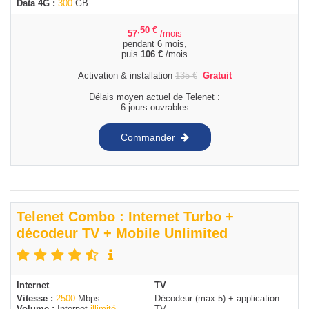
Data 4G :
300
GB
,50
€
57
/mois
pendant 6 mois,
puis
106
€
/mois
Activation & installation
135
€
Gratuit
Délais moyen actuel de Telenet :
6 jours ouvrables
Commander
Telenet Combo : Internet Turbo +
décodeur TV + Mobile Unlimited
Internet
TV
Vitesse :
2500
Mbps
Décodeur (max 5) + application
Volume :
Internet
illimité
TV