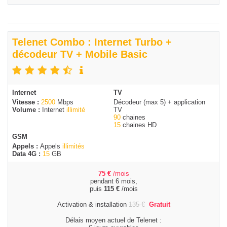
Telenet Combo : Internet Turbo +
décodeur TV + Mobile Basic
Internet
TV
Vitesse :
2500
Mbps
Décodeur (max 5) + application
Volume :
Internet
illimité
TV
90
chaines
15
chaines HD
GSM
Appels :
Appels
illimités
Data 4G :
15
GB
75
€
/mois
pendant 6 mois,
puis
115
€
/mois
Activation & installation
135
€
Gratuit
Délais moyen actuel de Telenet :