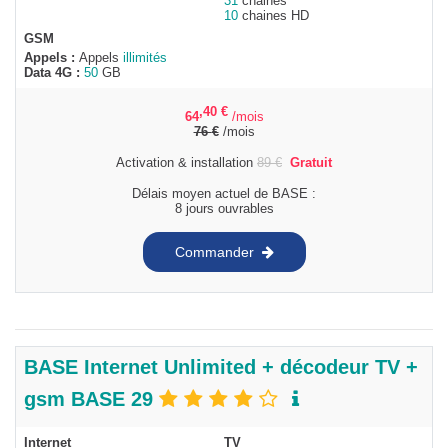
31
chaines
10
chaines HD
GSM
Appels :
Appels
illimités
Data 4G :
50
GB
,40
€
64
/mois
76
€
/mois
Activation & installation
89
€
Gratuit
Délais moyen actuel de BASE :
8 jours ouvrables
Commander
BASE Internet Unlimited + décodeur TV +
gsm BASE 29
Internet
TV