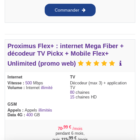
Commander
Proximus Flex+ : internet Mega Fiber +
décodeur TV Pickx + Mobile Flex+
Unlimited (promo web)
Internet
TV
Vitesse :
500
Mbps
Décodeur (max 3) + application
Volume :
Internet
illimité
TV
80
chaines
15
chaines HD
GSM
Appels :
Appels
illimités
Data 4G :
400
GB
,99
€
70
/mois
pendant 6 mois,
,99
€
puis
115
/mois