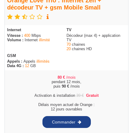
Orange Love Trio : internet Zen +
décodeur TV + gsm Mobile Small
Internet
TV
Vitesse :
400
Mbps
Décodeur (max 4) + application
Volume :
Internet
illimité
TV
70
chaines
20
chaines HD
GSM
Appels :
Appels
illimités
Data 4G :
12
GB
80
€
/mois
pendant 12 mois,
puis
90
€
/mois
Activation & installation
39
€
Gratuit
Délais moyen actuel de Orange :
12 jours ouvrables
Commander