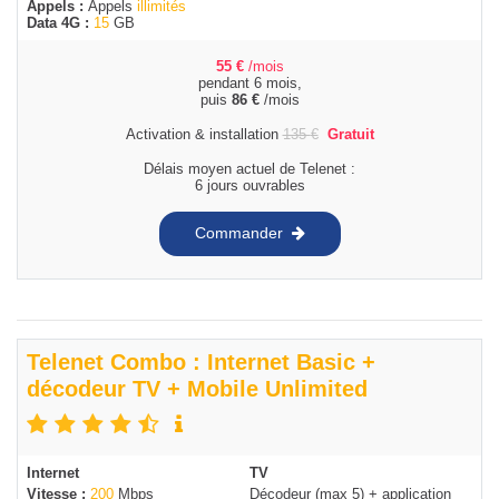
Appels :
Appels
illimités
Data 4G :
15
GB
55
€
/mois
pendant 6 mois,
puis
86
€
/mois
Activation & installation
135
€
Gratuit
Délais moyen actuel de Telenet :
6 jours ouvrables
Commander
Telenet Combo : Internet Basic +
décodeur TV + Mobile Unlimited
Internet
TV
Vitesse :
200
Mbps
Décodeur (max 5) + application