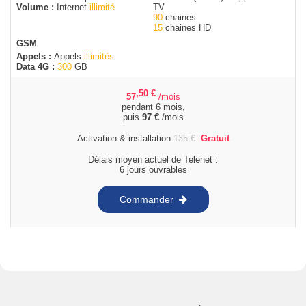
Volume :
Internet
illimité
TV
90
chaines
15
chaines HD
GSM
Appels :
Appels
illimités
Data 4G :
300
GB
,50
€
57
/mois
pendant 6 mois,
puis
97
€
/mois
Activation & installation
135
€
Gratuit
Délais moyen actuel de Telenet :
6 jours ouvrables
Commander