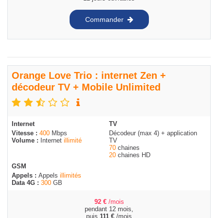
Commander
Orange Love Trio : internet Zen +
décodeur TV + Mobile Unlimited
Internet
TV
Vitesse :
400
Mbps
Décodeur (max 4) + application
Volume :
Internet
illimité
TV
70
chaines
20
chaines HD
GSM
Appels :
Appels
illimités
Data 4G :
300
GB
92
€
/mois
pendant 12 mois,
puis
111
€
/mois