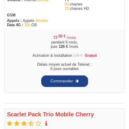
90
chaines
15
chaines HD
GSM
Appels :
Appels
illimités
Data 4G :
300
GB
,50
€
77
/mois
pendant 6 mois,
puis
126
€
/mois
Activation & installation
135
€
Gratuit
Délais moyen actuel de Telenet :
6 jours ouvrables
Commander
Scarlet Pack Trio Mobile Cherry