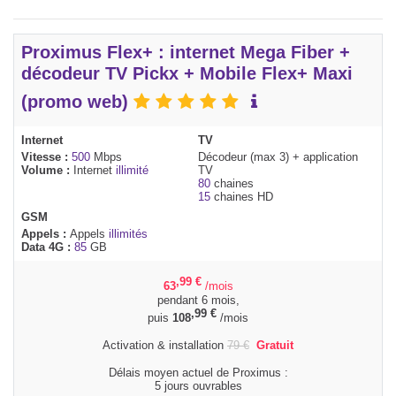
Proximus Flex+ : internet Mega Fiber +
décodeur TV Pickx + Mobile Flex+ Maxi
(promo web)
Internet
TV
Vitesse :
500
Mbps
Décodeur (max 3) + application
Volume :
Internet
illimité
TV
80
chaines
15
chaines HD
GSM
Appels :
Appels
illimités
Data 4G :
85
GB
,99
€
63
/mois
pendant 6 mois,
,99
€
puis
108
/mois
Activation & installation
79
€
Gratuit
Délais moyen actuel de Proximus :
5 jours ouvrables