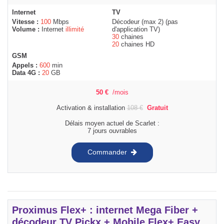
Internet
TV
Vitesse :
100
Mbps
Décodeur (max 2) (pas
Volume :
Internet
illimité
d'application TV)
30
chaines
20
chaines HD
GSM
Appels :
600
min
Data 4G :
20
GB
50
€
/mois
Activation & installation
108
€
Gratuit
Délais moyen actuel de Scarlet :
7 jours ouvrables
Commander
Proximus Flex+ : internet Mega Fiber +
décodeur TV Pickx + Mobile Flex+ Easy