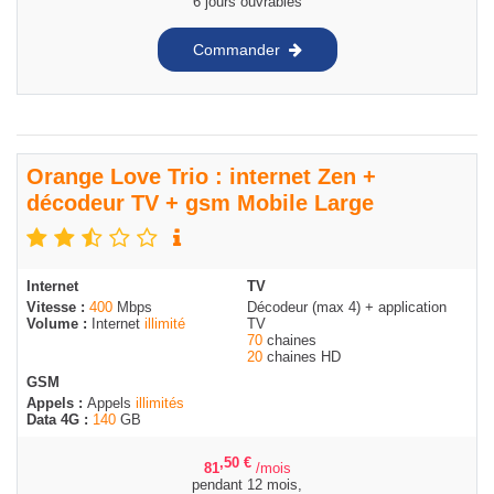
6 jours ouvrables
Commander
Orange Love Trio : internet Zen +
décodeur TV + gsm Mobile Large
Internet
TV
Vitesse :
400
Mbps
Décodeur (max 4) + application
Volume :
Internet
illimité
TV
70
chaines
20
chaines HD
GSM
Appels :
Appels
illimités
Data 4G :
140
GB
,50
€
81
/mois
pendant 12 mois,