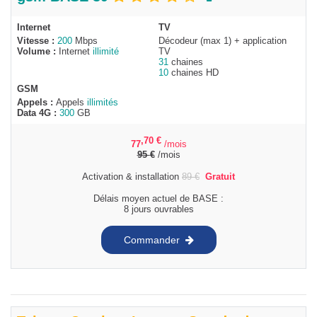
Internet
TV
Vitesse :
200
Mbps
Décodeur (max 1) + application
Volume :
Internet
illimité
TV
31
chaines
10
chaines HD
GSM
Appels :
Appels
illimités
Data 4G :
300
GB
,70
€
77
/mois
95
€
/mois
Activation & installation
89
€
Gratuit
Délais moyen actuel de BASE :
8 jours ouvrables
Commander