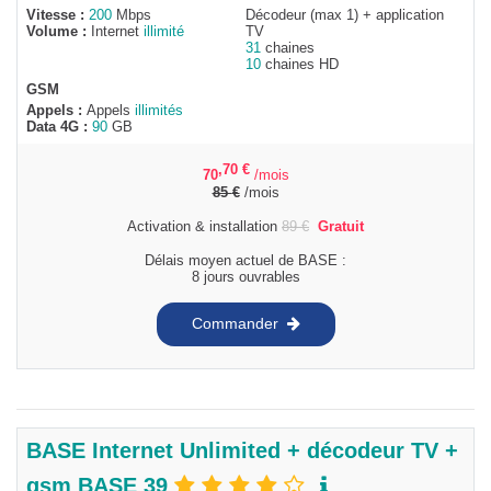
Vitesse :
200
Mbps
Décodeur (max 1) + application
Volume :
Internet
illimité
TV
31
chaines
10
chaines HD
GSM
Appels :
Appels
illimités
Data 4G :
90
GB
,70
€
70
/mois
85
€
/mois
Activation & installation
89
€
Gratuit
Délais moyen actuel de BASE :
8 jours ouvrables
Commander
BASE Internet Unlimited + décodeur TV +
gsm BASE 39