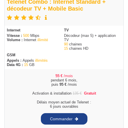
Telenet Combo : Internet Standard +
décodeur TV + Mobile Basic
Internet
TV
Vitesse :
500
Mbps
Décodeur (max 5) + application
Volume :
Internet
illimité
TV
90
chaines
15
chaines HD
GSM
Appels :
Appels
illimités
Data 4G :
15
GB
55
€
/mois
pendant 6 mois,
puis
95
€
/mois
Activation & installation
135
€
Gratuit
Délais moyen actuel de Telenet :
6 jours ouvrables
Commander