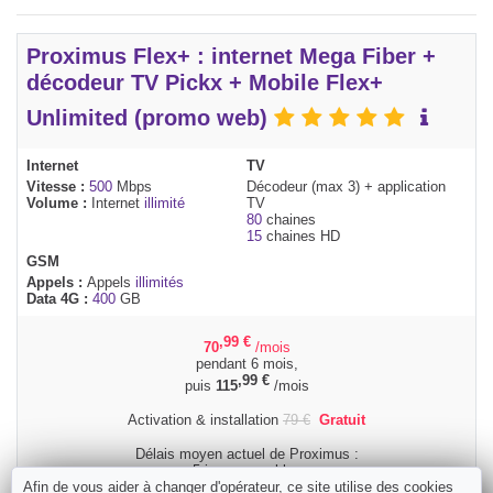
Proximus Flex+ : internet Mega Fiber +
décodeur TV Pickx + Mobile Flex+
Unlimited (promo web)
Internet
TV
Vitesse :
500
Mbps
Décodeur (max 3) + application
Volume :
Internet
illimité
TV
80
chaines
15
chaines HD
GSM
Appels :
Appels
illimités
Data 4G :
400
GB
,99
€
70
/mois
pendant 6 mois,
,99
€
puis
115
/mois
Activation & installation
79
€
Gratuit
Délais moyen actuel de Proximus :
5 jours ouvrables
Afin de vous aider à changer d'opérateur, ce site utilise des cookies