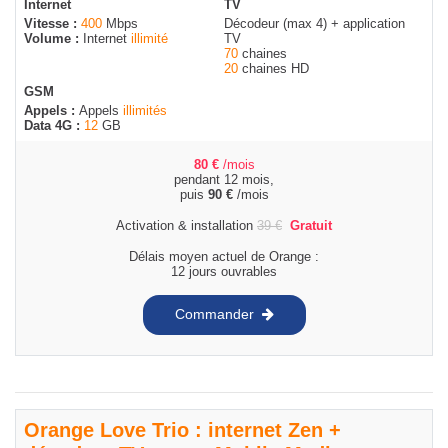
Internet
TV
Vitesse :
400
Mbps
Décodeur (max 4) + application
Volume :
Internet
illimité
TV
70
chaines
20
chaines HD
GSM
Appels :
Appels
illimités
Data 4G :
12
GB
80
€
/mois
pendant 12 mois,
puis
90
€
/mois
Activation & installation
39
€
Gratuit
Délais moyen actuel de Orange :
12 jours ouvrables
Commander
Orange Love Trio : internet Zen +