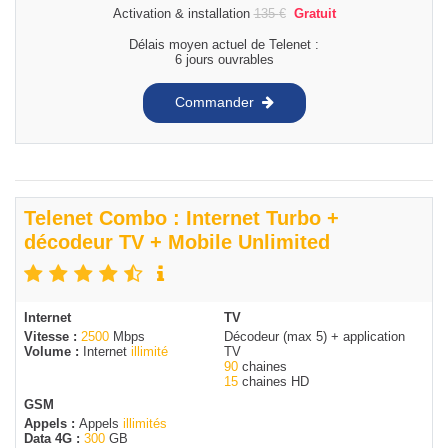
Activation & installation
135
€
Gratuit
Délais moyen actuel de Telenet :
6 jours ouvrables
Commander
Telenet Combo : Internet Turbo +
décodeur TV + Mobile Unlimited
Internet
TV
Vitesse :
2500
Mbps
Décodeur (max 5) + application
Volume :
Internet
illimité
TV
90
chaines
15
chaines HD
GSM
Appels :
Appels
illimités
Data 4G :
300
GB