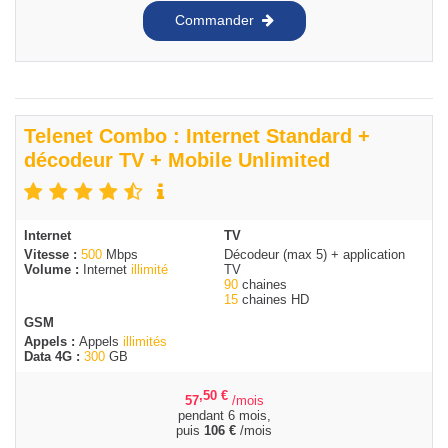
Commander
Telenet Combo : Internet Standard +
décodeur TV + Mobile Unlimited
Internet
TV
Vitesse :
500
Mbps
Décodeur (max 5) + application
Volume :
Internet
illimité
TV
90
chaines
15
chaines HD
GSM
Appels :
Appels
illimités
Data 4G :
300
GB
,50
€
57
/mois
pendant 6 mois,
puis
106
€
/mois