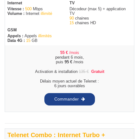
Internet
TV
Vitesse :
500
Mbps
Décodeur (max 5) + application
Volume :
Internet
illimité
TV
90
chaines
15
chaines HD
GSM
Appels :
Appels
illimités
Data 4G :
15
GB
55
€
/mois
pendant 6 mois,
puis
95
€
/mois
Activation & installation
135
€
Gratuit
Délais moyen actuel de Telenet :
6 jours ouvrables
Commander
Telenet Combo : Internet Turbo +