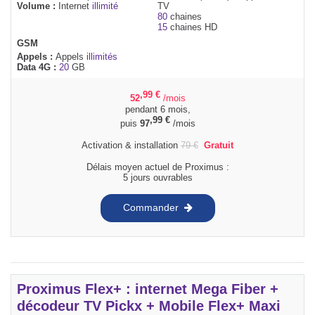
Volume :
Internet
illimité
TV
80
chaines
15
chaines HD
GSM
Appels :
Appels
illimités
Data 4G :
20
GB
,99
€
52
/mois
pendant 6 mois,
,99
€
puis
97
/mois
Activation & installation
79
€
Gratuit
Délais moyen actuel de Proximus :
5 jours ouvrables
Commander
Proximus Flex+ : internet Mega Fiber +
décodeur TV Pickx + Mobile Flex+ Maxi