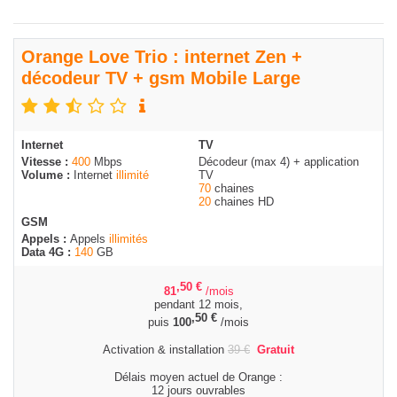
Orange Love Trio : internet Zen +
décodeur TV + gsm Mobile Large
Internet
TV
Vitesse :
400
Mbps
Décodeur (max 4) + application
Volume :
Internet
illimité
TV
70
chaines
20
chaines HD
GSM
Appels :
Appels
illimités
Data 4G :
140
GB
,50
€
81
/mois
pendant 12 mois,
,50
€
puis
100
/mois
Activation & installation
39
€
Gratuit
Délais moyen actuel de Orange :
12 jours ouvrables