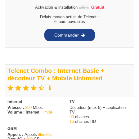
Activation & installation
135
€
Gratuit
Délais moyen actuel de Telenet :
6 jours ouvrables
Commander
Telenet Combo : Internet Basic +
décodeur TV + Mobile Unlimited
Internet
TV
Vitesse :
200
Mbps
Décodeur (max 5) + application
Volume :
Internet
illimité
TV
90
chaines
15
chaines HD
GSM
Appels :
Appels
illimités