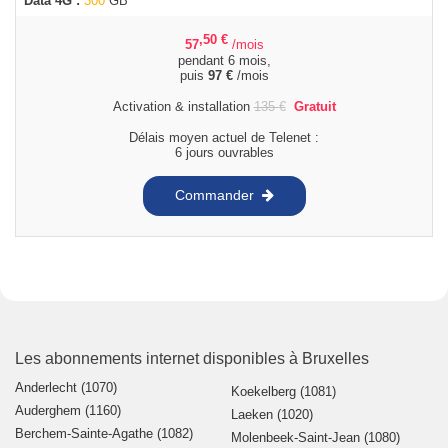
Data 4G :
300
GB
,50
€
57
/mois
pendant 6 mois,
puis
97
€
/mois
Activation & installation
135
€
Gratuit
Délais moyen actuel de Telenet :
6 jours ouvrables
Commander
Les abonnements internet disponibles à Bruxelles
Anderlecht (1070)
Koekelberg (1081)
Auderghem (1160)
Laeken (1020)
Berchem-Sainte-Agathe (1082)
Molenbeek-Saint-Jean (1080)