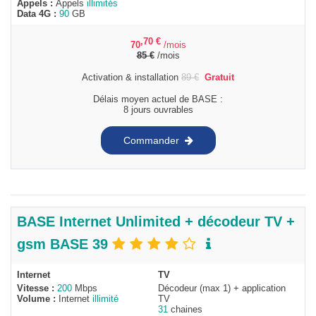
Appels :
Appels
illimités
Data 4G :
90
GB
,70
€
70
/mois
85
€
/mois
Activation & installation
89
€
Gratuit
Délais moyen actuel de BASE :
8 jours ouvrables
Commander
BASE Internet Unlimited + décodeur TV +
gsm BASE 39
Internet
TV
Vitesse :
200
Mbps
Décodeur (max 1) + application
Volume :
Internet
illimité
TV
31
chaines