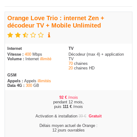
Orange Love Trio : internet Zen +
décodeur TV + Mobile Unlimited
Internet
TV
Vitesse :
400
Mbps
Décodeur (max 4) + application
Volume :
Internet
illimité
TV
70
chaines
20
chaines HD
GSM
Appels :
Appels
illimités
Data 4G :
300
GB
92
€
/mois
pendant 12 mois,
puis
111
€
/mois
Activation & installation
39
€
Gratuit
Délais moyen actuel de Orange :
12 jours ouvrables