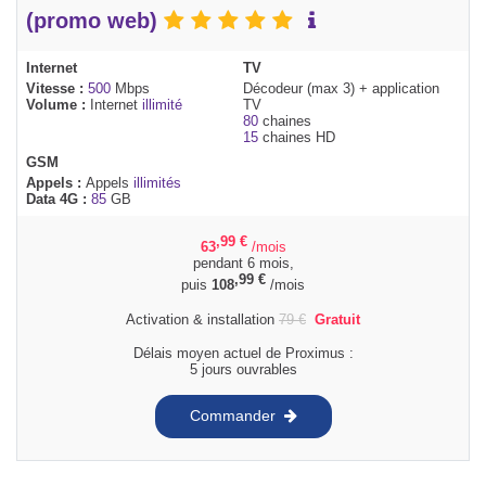
(promo web)
Internet
TV
Vitesse :
500
Mbps
Décodeur (max 3) + application
Volume :
Internet
illimité
TV
80
chaines
15
chaines HD
GSM
Appels :
Appels
illimités
Data 4G :
85
GB
,99
€
63
/mois
pendant 6 mois,
,99
€
puis
108
/mois
Activation & installation
79
€
Gratuit
Délais moyen actuel de Proximus :
5 jours ouvrables
Commander