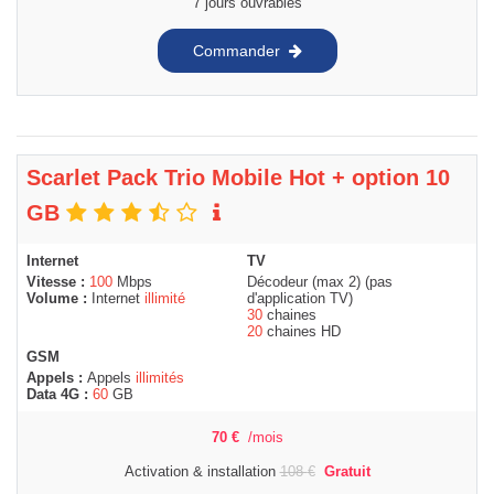
7 jours ouvrables
Commander
Scarlet Pack Trio Mobile Hot + option 10
GB
Internet
TV
Vitesse :
100
Mbps
Décodeur (max 2) (pas
Volume :
Internet
illimité
d'application TV)
30
chaines
20
chaines HD
GSM
Appels :
Appels
illimités
Data 4G :
60
GB
70
€
/mois
Activation & installation
108
€
Gratuit