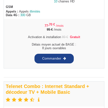
10
chaines HD
GSM
Appels :
Appels
illimités
Data 4G :
300
GB
,70
€
77
/mois
95
€
/mois
Activation & installation
89
€
Gratuit
Délais moyen actuel de BASE :
8 jours ouvrables
Commander
Telenet Combo : Internet Standard +
décodeur TV + Mobile Basic