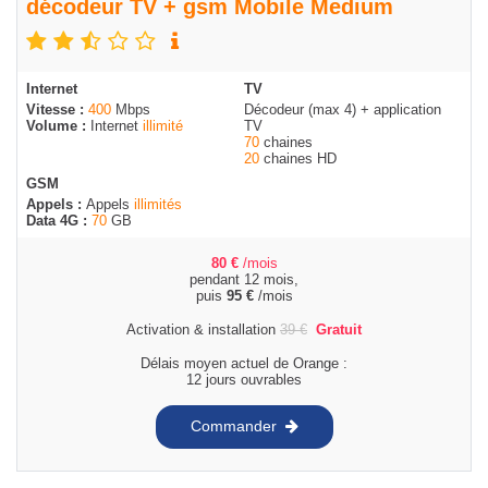
décodeur TV + gsm Mobile Medium
Internet
TV
Vitesse :
400
Mbps
Décodeur (max 4) + application
Volume :
Internet
illimité
TV
70
chaines
20
chaines HD
GSM
Appels :
Appels
illimités
Data 4G :
70
GB
80
€
/mois
pendant 12 mois,
puis
95
€
/mois
Activation & installation
39
€
Gratuit
Délais moyen actuel de Orange :
12 jours ouvrables
Commander