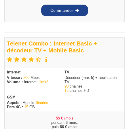
Commander
Telenet Combo : Internet Basic +
décodeur TV + Mobile Basic
Internet
TV
Vitesse :
200
Mbps
Décodeur (max 5) + application
Volume :
Internet
illimité
TV
90
chaines
15
chaines HD
GSM
Appels :
Appels
illimités
Data 4G :
15
GB
55
€
/mois
pendant 6 mois,
puis
86
€
/mois