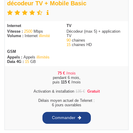
décodeur TV + Mobile Basic
Internet
TV
Vitesse :
2500
Mbps
Décodeur (max 5) + application
Volume :
Internet
illimité
TV
90
chaines
15
chaines HD
GSM
Appels :
Appels
illimités
Data 4G :
15
GB
75
€
/mois
pendant 6 mois,
puis
115
€
/mois
Activation & installation
135
€
Gratuit
Délais moyen actuel de Telenet :
6 jours ouvrables
Commander