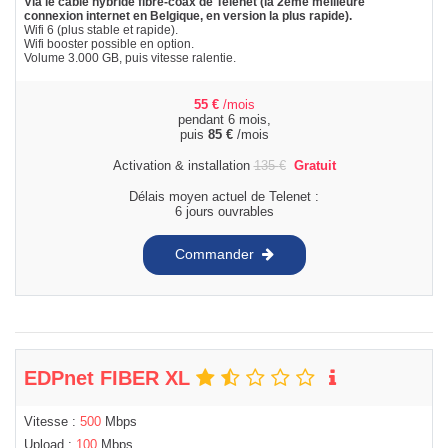
Via le câble hybride fibre-coax de Telenet (la 2ème meilleure
connexion internet en Belgique, en version la plus rapide).
Wifi 6 (plus stable et rapide).
Wifi booster possible en option.
Volume 3.000 GB, puis vitesse ralentie.
55
€
/mois
pendant 6 mois,
puis
85
€
/mois
Activation & installation
135
€
Gratuit
Délais moyen actuel de Telenet :
6 jours ouvrables
Commander
EDPnet FIBER XL
Vitesse :
500
Mbps
Upload :
100
Mbps