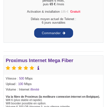
pendant 6 mois,
puis
65
€
/mois
Activation & installation
135
€
Gratuit
Délais moyen actuel de Telenet :
6 jours ouvrables
Commander
Proximus Internet Mega Fiber
Vitesse :
500
Mbps
Upload :
100
Mbps
Volume : Internet
illimité
Via la fibre de Proximus (la meilleure connexion internet en Belgique).
Wifi 6 (plus stable et rapide).
Wifi booster possible en option.
Volume 6.300 GB (énorme !), puis vitesse ralentie.