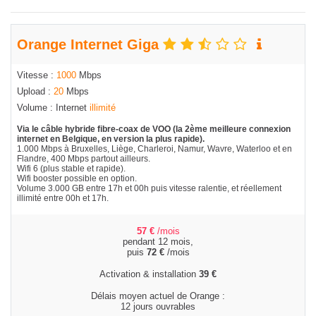
Orange Internet Giga
Vitesse :
1000
Mbps
Upload :
20
Mbps
Volume : Internet
illimité
Via le câble hybride fibre-coax de VOO (la 2ème meilleure connexion
internet en Belgique, en version la plus rapide).
1.000 Mbps à Bruxelles, Liège, Charleroi, Namur, Wavre, Waterloo et en
Flandre, 400 Mbps partout ailleurs.
Wifi 6 (plus stable et rapide).
Wifi booster possible en option.
Volume 3.000 GB entre 17h et 00h puis vitesse ralentie, et réellement
illimité entre 00h et 17h.
57
€
/mois
pendant 12 mois,
puis
72
€
/mois
Activation & installation
39
€
Délais moyen actuel de Orange :
12 jours ouvrables