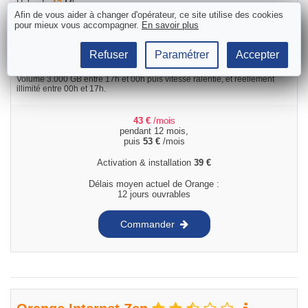
Upload :
12
Mbps
Afin de vous aider à changer d'opérateur, ce site utilise des cookies
Volume : Internet
illimité
pour mieux vous accompagner.
En savoir plus
Via le câble hybride fibre-coax de VOO (la 2ème meilleure connexion
internet en Belgique, en version la moins rapide).
Refuser
Paramétrer
Accepter
Wifi 5 (moins stable et rapide).
Wifi booster possible en option.
Volume 3.000 GB entre 17h et 00h puis vitesse ralentie, et réellement
illimité entre 00h et 17h.
43
€
/mois
pendant 12 mois,
puis
53
€
/mois
Activation & installation
39
€
Délais moyen actuel de Orange :
12 jours ouvrables
Commander