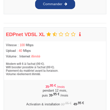
Commander
EDPnet VDSL XL
Vitesse :
100
Mbps
Upload :
40
Mbps
Volume : Internet
illimité
Modem wifi 6 à l'achat (99 €).
Wifi booster possible à l'achat (89 €).
Paiement du matériel avant la livraison.
Volume réellement illimité.
,95
€
35
/mois
pendant 12 mois,
,95
€
puis
39
/mois
,95
€
,95
€
Activation & installation
99
49