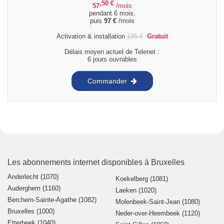
,50
€
57
/mois
pendant 6 mois,
puis
97
€
/mois
Activation & installation
135
€
Gratuit
Délais moyen actuel de Telenet :
6 jours ouvrables
Commander
Les abonnements internet disponibles à Bruxelles
Anderlecht (1070)
Koekelberg (1081)
Auderghem (1160)
Laeken (1020)
Berchem-Sainte-Agathe (1082)
Molenbeek-Saint-Jean (1080)
Bruxelles (1000)
Neder-over-Heembeek (1120)
Etterbeek (1040)