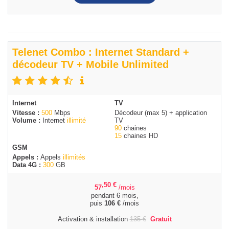
Telenet Combo : Internet Standard +
décodeur TV + Mobile Unlimited
Internet
TV
Vitesse :
500
Mbps
Décodeur (max 5) + application
Volume :
Internet
illimité
TV
90
chaines
15
chaines HD
GSM
Appels :
Appels
illimités
Data 4G :
300
GB
,50
€
57
/mois
pendant 6 mois,
puis
106
€
/mois
Activation & installation
135
€
Gratuit