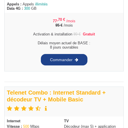
Appels :
Appels
illimités
Data 4G :
300
GB
,70
€
77
/mois
95
€
/mois
Activation & installation
89
€
Gratuit
Délais moyen actuel de BASE :
8 jours ouvrables
Commander
Telenet Combo : Internet Standard +
décodeur TV + Mobile Basic
Internet
TV
Vitesse :
500
Mbps
Décodeur (max 5) + application