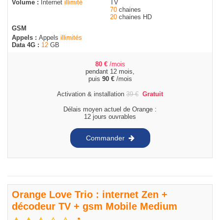
Volume :
Internet
illimité
TV
70
chaines
20
chaines HD
GSM
Appels :
Appels
illimités
Data 4G :
12
GB
80
€
/mois
pendant 12 mois,
puis
90
€
/mois
Activation & installation
39
€
Gratuit
Délais moyen actuel de Orange :
12 jours ouvrables
Commander
Orange Love Trio : internet Zen +
décodeur TV + gsm Mobile Medium