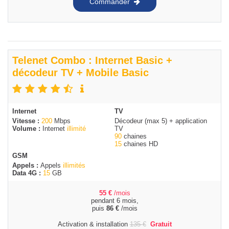
Commander
Telenet Combo : Internet Basic +
décodeur TV + Mobile Basic
Internet
TV
Vitesse :
200
Mbps
Décodeur (max 5) + application
Volume :
Internet
illimité
TV
90
chaines
15
chaines HD
GSM
Appels :
Appels
illimités
Data 4G :
15
GB
55
€
/mois
pendant 6 mois,
puis
86
€
/mois
Activation & installation
135
€
Gratuit