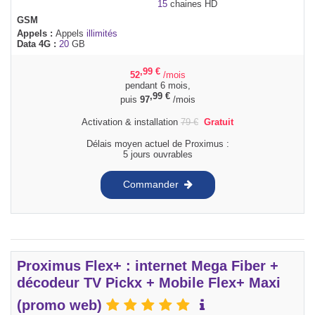
15
chaines HD
GSM
Appels :
Appels
illimités
Data 4G :
20
GB
,99
€
52
/mois
pendant 6 mois,
,99
€
puis
97
/mois
Activation & installation
79
€
Gratuit
Délais moyen actuel de Proximus :
5 jours ouvrables
Commander
Proximus Flex+ : internet Mega Fiber +
décodeur TV Pickx + Mobile Flex+ Maxi
(promo web)