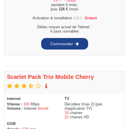
77
/mois
pendant 6 mois,
puis
126
€
/mois
Activation & installation
135
€
Gratuit
Délais moyen actuel de Telenet :
6 jours ouvrables
Commander
Scarlet Pack Trio Mobile Cherry
Internet
TV
Vitesse :
100
Mbps
Décodeur (max 2) (pas
Volume :
Internet
illimité
d'application TV)
30
chaines
20
chaines HD
GSM