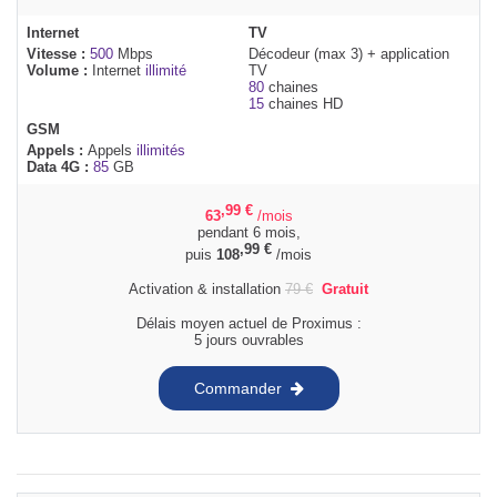
Internet
TV
Vitesse :
500
Mbps
Décodeur (max 3) + application
Volume :
Internet
illimité
TV
80
chaines
15
chaines HD
GSM
Appels :
Appels
illimités
Data 4G :
85
GB
,99
€
63
/mois
pendant 6 mois,
,99
€
puis
108
/mois
Activation & installation
79
€
Gratuit
Délais moyen actuel de Proximus :
5 jours ouvrables
Commander