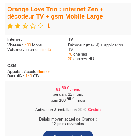
Orange Love Trio : internet Zen +
décodeur TV + gsm Mobile Large
Internet
TV
Vitesse :
400
Mbps
Décodeur (max 4) + application
Volume :
Internet
illimité
TV
70
chaines
20
chaines HD
GSM
Appels :
Appels
illimités
Data 4G :
140
GB
,50
€
81
/mois
pendant 12 mois,
,50
€
puis
100
/mois
Activation & installation
39
€
Gratuit
Délais moyen actuel de Orange :
12 jours ouvrables