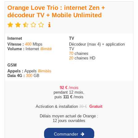
Orange Love Trio : internet Zen +
décodeur TV + Mobile Unlimited
Internet
TV
Vitesse :
400
Mbps
Décodeur (max 4) + application
Volume :
Internet
illimité
TV
70
chaines
20
chaines HD
GSM
Appels :
Appels
illimités
Data 4G :
300
GB
92
€
/mois
pendant 12 mois,
puis
111
€
/mois
Activation & installation
39
€
Gratuit
Délais moyen actuel de Orange :
12 jours ouvrables
Commander