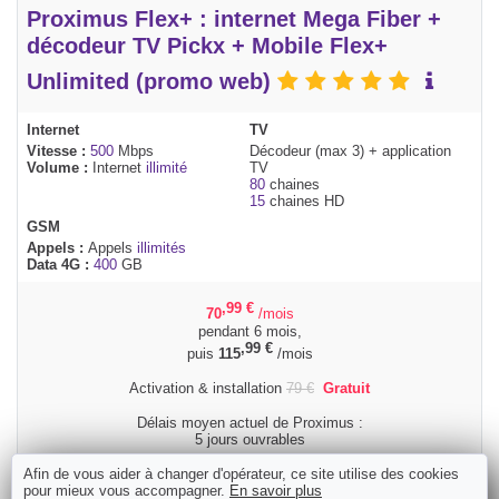
Proximus Flex+ : internet Mega Fiber +
décodeur TV Pickx + Mobile Flex+
Unlimited (promo web)
Internet
TV
Vitesse :
500
Mbps
Décodeur (max 3) + application
Volume :
Internet
illimité
TV
80
chaines
15
chaines HD
GSM
Appels :
Appels
illimités
Data 4G :
400
GB
,99
€
70
/mois
pendant 6 mois,
,99
€
puis
115
/mois
Activation & installation
79
€
Gratuit
Délais moyen actuel de Proximus :
5 jours ouvrables
Afin de vous aider à changer d'opérateur, ce site utilise des cookies
Commander
pour mieux vous accompagner.
En savoir plus