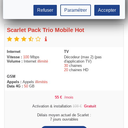
Refuser
Paramétrer
Accepter
Scarlet Pack Trio Mobile Hot
Internet
TV
Vitesse :
100
Mbps
Décodeur (max 2) (pas
Volume :
Internet
illimité
d'application TV)
30
chaines
20
chaines HD
GSM
Appels :
Appels
illimités
Data 4G :
50
GB
55
€
/mois
Activation & installation
108
€
Gratuit
Délais moyen actuel de Scarlet :
7 jours ouvrables