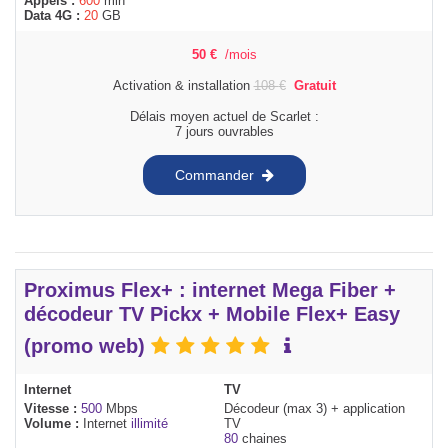
Appels :
600
min
Data 4G :
20
GB
50
€
/mois
Activation & installation
108
€
Gratuit
Délais moyen actuel de Scarlet :
7 jours ouvrables
Commander
Proximus Flex+ : internet Mega Fiber +
décodeur TV Pickx + Mobile Flex+ Easy
(promo web)
Internet
TV
Vitesse :
500
Mbps
Décodeur (max 3) + application
Volume :
Internet
illimité
TV
80
chaines