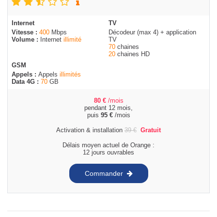
Internet
TV
Vitesse :
400
Mbps
Décodeur (max 4) + application
Volume :
Internet
illimité
TV
70
chaines
20
chaines HD
GSM
Appels :
Appels
illimités
Data 4G :
70
GB
80
€
/mois
pendant 12 mois,
puis
95
€
/mois
Activation & installation
39
€
Gratuit
Délais moyen actuel de Orange :
12 jours ouvrables
Commander