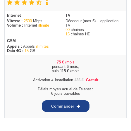
Internet
TV
Vitesse :
2500
Mbps
Décodeur (max 5) + application
Volume :
Internet
illimité
TV
90
chaines
15
chaines HD
GSM
Appels :
Appels
illimités
Data 4G :
15
GB
75
€
/mois
pendant 6 mois,
puis
115
€
/mois
Activation & installation
135
€
Gratuit
Délais moyen actuel de Telenet :
6 jours ouvrables
Commander