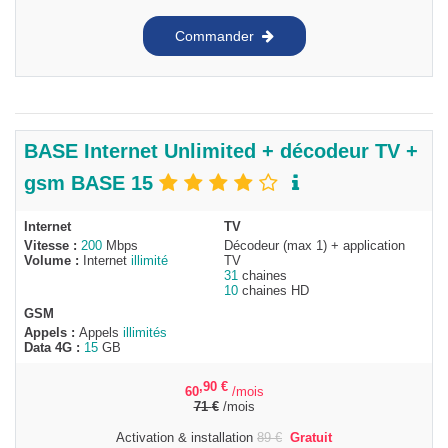
Commander
BASE Internet Unlimited + décodeur TV +
gsm BASE 15
Internet
TV
Vitesse :
200
Mbps
Décodeur (max 1) + application
Volume :
Internet
illimité
TV
31
chaines
10
chaines HD
GSM
Appels :
Appels
illimités
Data 4G :
15
GB
,90
€
60
/mois
71
€
/mois
Activation & installation
89
€
Gratuit