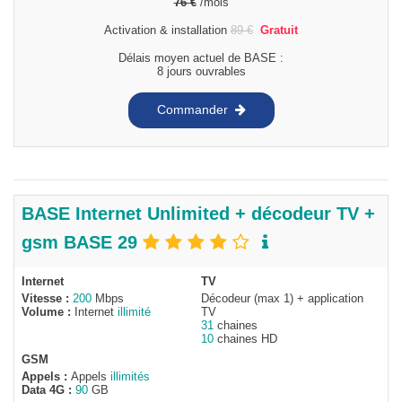
76
€
/mois
Activation & installation
89
€
Gratuit
Délais moyen actuel de BASE :
8 jours ouvrables
Commander
BASE Internet Unlimited + décodeur TV +
gsm BASE 29
Internet
TV
Vitesse :
200
Mbps
Décodeur (max 1) + application
Volume :
Internet
illimité
TV
31
chaines
10
chaines HD
GSM
Appels :
Appels
illimités
Data 4G :
90
GB