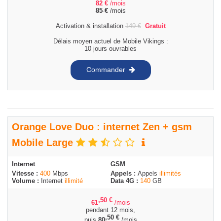
82
€
/mois
85
€
/mois
Activation & installation
149
€
Gratuit
Délais moyen actuel de Mobile Vikings :
10 jours ouvrables
Commander
Orange Love Duo : internet Zen + gsm
Mobile Large
Internet
GSM
Vitesse :
400
Mbps
Appels :
Appels
illimités
Volume :
Internet
illimité
Data 4G :
140
GB
,50
€
61
/mois
pendant 12 mois,
,50
€
puis
80
/mois