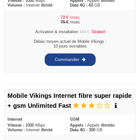
Vitesse :
1000
Mbps
Appels :
Appels
illimités
Volume :
Internet
illimité
Data 4G :
60
GB
72
€
/mois
75
€
/mois
Activation & installation
149
€
Gratuit
Délais moyen actuel de Mobile Vikings :
10 jours ouvrables
Commander
Mobile Vikings Internet fibre super rapide
+ gsm Unlimited Fast
Internet
GSM
Vitesse :
1000
Mbps
Appels :
Appels
illimités
Volume :
Internet
illimité
Data 4G :
300
GB