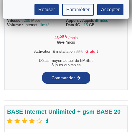
Refuser
Paramétrer
Accepter
Internet
GSM
Vitesse :
200
Mbps
Appels :
Appels
illimités
Volume :
Internet
illimité
Data 4G :
15
GB
,50
€
46
/mois
55
€
/mois
Activation & installation
89
€
Gratuit
Délais moyen actuel de BASE :
8 jours ouvrables
Commander
BASE Internet Unlimited + gsm BASE 20