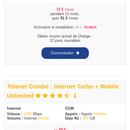
72
€
/mois
pendant 12 mois,
puis
91
€
/mois
Activation & installation
39
€
Gratuit
Délais moyen actuel de Orange :
12 jours ouvrables
Commander
Telenet Combo : Internet Turbo + Mobile
Unlimited
Internet
GSM
Vitesse :
2500
Mbps
Appels :
Appels
illimités
Volume :
Internet
illimité
Data 4G :
300
GB
,50
€