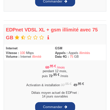
Commander
EDPnet VDSL XL + gsm illimité avec 75
GB
Internet
GSM
Vitesse :
100
Mbps
Appels :
Appels
illimités
Volume :
Internet
illimité
Data 4G :
75
GB
,95
€
68
/mois
pendant 12 mois,
,95
€
puis
72
/mois
,95
€
,95
€
Activation & installation
99
49
Délais moyen actuel de EDPnet :
14 jours ouvrables
Commander