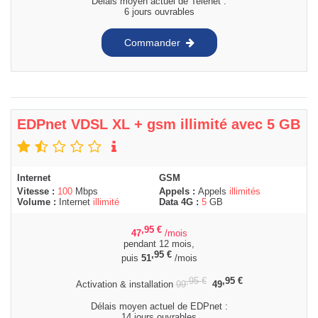
Délais moyen actuel de Telenet :
6 jours ouvrables
Commander
EDPnet VDSL XL + gsm illimité avec 5 GB
Internet
GSM
Vitesse :
100
Mbps
Appels :
Appels
illimités
Volume :
Internet
illimité
Data 4G :
5
GB
,95
€
47
/mois
pendant 12 mois,
,95
€
puis
51
/mois
,95
€
,95
€
Activation & installation
99
49
Délais moyen actuel de EDPnet :
14 jours ouvrables