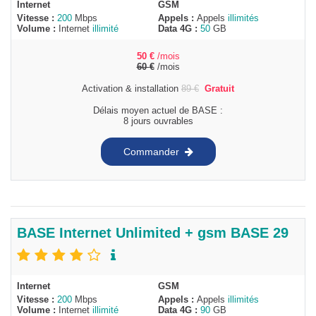
Internet
GSM
Vitesse :
200
Mbps
Appels :
Appels
illimités
Volume :
Internet
illimité
Data 4G :
50
GB
50
€
/mois
60
€
/mois
Activation & installation
89
€
Gratuit
Délais moyen actuel de BASE :
8 jours ouvrables
Commander
BASE Internet Unlimited + gsm BASE 29
Internet
GSM
Vitesse :
200
Mbps
Appels :
Appels
illimités
Volume :
Internet
illimité
Data 4G :
90
GB