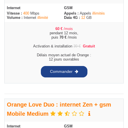
Internet
GSM
Vitesse :
400
Mbps
Appels :
Appels
illimités
Volume :
Internet
illimité
Data 4G :
12
GB
60
€
/mois
pendant 12 mois,
puis
70
€
/mois
Activation & installation
39
€
Gratuit
Délais moyen actuel de Orange :
12 jours ouvrables
Commander
Orange Love Duo : internet Zen + gsm
Mobile Medium
Internet
GSM