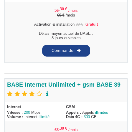
,30
€
56
/mois
69
€
/mois
Activation & installation
89
€
Gratuit
Délais moyen actuel de BASE :
8 jours ouvrables
Commander
BASE Internet Unlimited + gsm BASE 39
Internet
GSM
Vitesse :
200
Mbps
Appels :
Appels
illimités
Volume :
Internet
illimité
Data 4G :
300
GB
,30
€
63
/mois