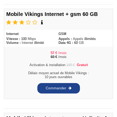
Mobile Vikings Internet + gsm 60 GB
Internet
GSM
Vitesse :
100
Mbps
Appels :
Appels
illimités
Volume :
Internet
illimité
Data 4G :
60
GB
57
€
/mois
60
€
/mois
Activation & installation
149
€
Gratuit
Délais moyen actuel de Mobile Vikings :
10 jours ouvrables
Commander