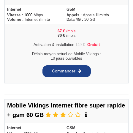
Internet
GSM
Vitesse :
1000
Mbps
Appels :
Appels
illimités
Volume :
Internet
illimité
Data 4G :
30
GB
67
€
/mois
70
€
/mois
Activation & installation
149
€
Gratuit
Délais moyen actuel de Mobile Vikings :
10 jours ouvrables
Commander
Mobile Vikings Internet fibre super rapide
+ gsm 60 GB
Internet
GSM