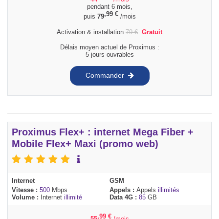
pendant 6 mois,
,99
€
puis
79
/mois
Activation & installation
79
€
Gratuit
Délais moyen actuel de Proximus :
5 jours ouvrables
Commander
Proximus Flex+ : internet Mega Fiber +
Mobile Flex+ Maxi (promo web)
Internet
GSM
Vitesse :
500
Mbps
Appels :
Appels
illimités
Volume :
Internet
illimité
Data 4G :
85
GB
,99
€
55
/mois