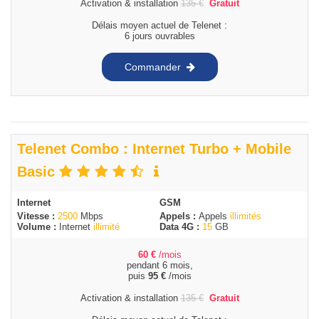
Activation & installation
135
€
Gratuit
Délais moyen actuel de Telenet :
6 jours ouvrables
Commander
Telenet Combo : Internet Turbo + Mobile
Basic
Internet
GSM
Vitesse :
2500
Mbps
Appels :
Appels
illimités
Volume :
Internet
illimité
Data 4G :
15
GB
60
€
/mois
pendant 6 mois,
puis
95
€
/mois
Activation & installation
135
€
Gratuit