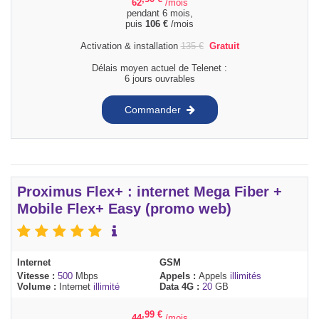
62
/mois
pendant 6 mois,
puis
106
€
/mois
Activation & installation
135
€
Gratuit
Délais moyen actuel de Telenet :
6 jours ouvrables
Commander
Proximus Flex+ : internet Mega Fiber +
Mobile Flex+ Easy (promo web)
Internet
GSM
Vitesse :
500
Mbps
Appels :
Appels
illimités
Volume :
Internet
illimité
Data 4G :
20
GB
,99
€
44
/mois