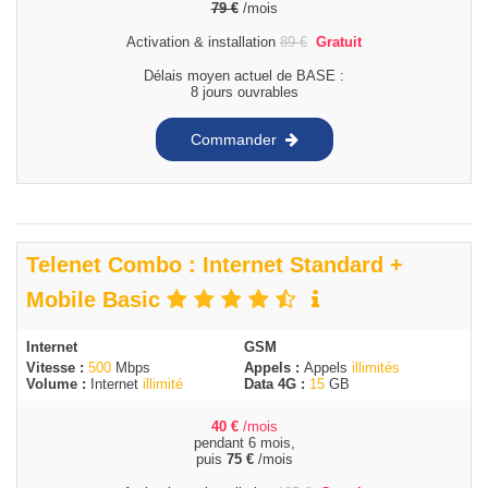
79
€
/mois
Activation & installation
89
€
Gratuit
Délais moyen actuel de BASE :
8 jours ouvrables
Commander
Telenet Combo : Internet Standard +
Mobile Basic
Internet
GSM
Vitesse :
500
Mbps
Appels :
Appels
illimités
Volume :
Internet
illimité
Data 4G :
15
GB
40
€
/mois
pendant 6 mois,
puis
75
€
/mois