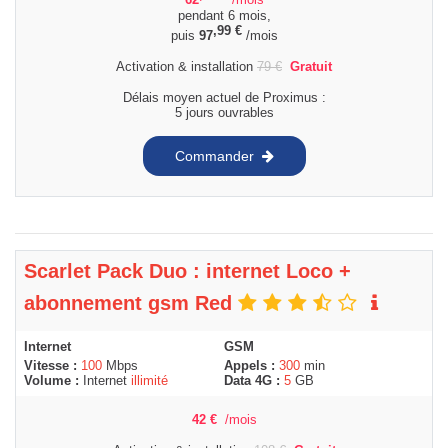
62
/mois
pendant 6 mois,
,99
€
puis
97
/mois
Activation & installation
79
€
Gratuit
Délais moyen actuel de Proximus :
5 jours ouvrables
Commander
Scarlet Pack Duo : internet Loco +
abonnement gsm Red
Internet
GSM
Vitesse :
100
Mbps
Appels :
300
min
Volume :
Internet
illimité
Data 4G :
5
GB
42
€
/mois