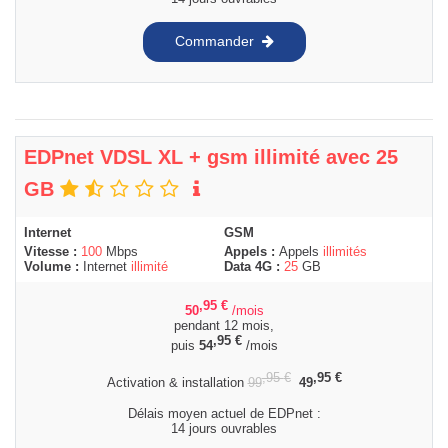
Commander
EDPnet VDSL XL + gsm illimité avec 25
GB
Internet
GSM
Vitesse :
100
Mbps
Appels :
Appels
illimités
Volume :
Internet
illimité
Data 4G :
25
GB
,95
€
50
/mois
pendant 12 mois,
,95
€
puis
54
/mois
,95
€
,95
€
Activation & installation
99
49
Délais moyen actuel de EDPnet :
14 jours ouvrables