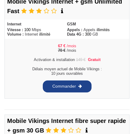
Mobile Vikings Internet + gsm Unlimited
Fast
Internet
GSM
Vitesse :
100
Mbps
Appels :
Appels
illimités
Volume :
Internet
illimité
Data 4G :
300
GB
67
€
/mois
70
€
/mois
Activation & installation
149
€
Gratuit
Délais moyen actuel de Mobile Vikings :
10 jours ouvrables
Commander
Mobile Vikings Internet fibre super rapide
+ gsm 30 GB