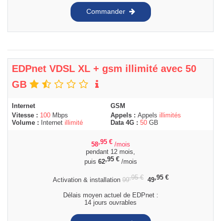
Commander
EDPnet VDSL XL + gsm illimité avec 50
GB
Internet
GSM
Vitesse :
100
Mbps
Appels :
Appels
illimités
Volume :
Internet
illimité
Data 4G :
50
GB
,95
€
58
/mois
pendant 12 mois,
,95
€
puis
62
/mois
,95
€
,95
€
Activation & installation
99
49
Délais moyen actuel de EDPnet :
14 jours ouvrables