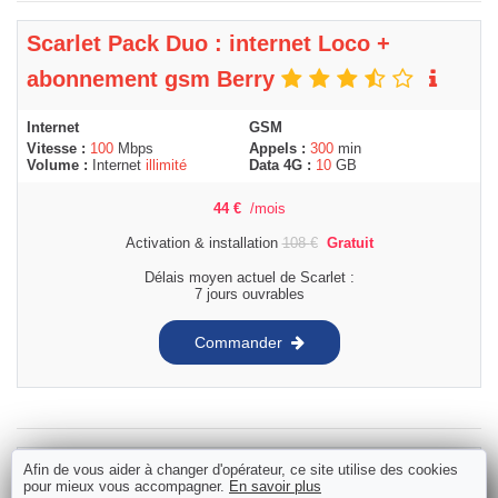
Scarlet Pack Duo : internet Loco +
abonnement gsm Berry
Internet
GSM
Vitesse :
100
Mbps
Appels :
300
min
Volume :
Internet
illimité
Data 4G :
10
GB
44
€
/mois
Activation & installation
108
€
Gratuit
Délais moyen actuel de Scarlet :
7 jours ouvrables
Commander
BASE Internet Unlimited + gsm BASE 15
Afin de vous aider à changer d'opérateur, ce site utilise des cookies
pour mieux vous accompagner.
En savoir plus