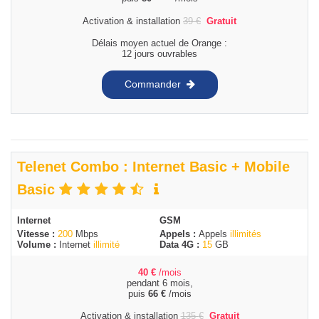
Activation & installation
39
€
Gratuit
Délais moyen actuel de Orange :
12 jours ouvrables
Commander
Telenet Combo : Internet Basic + Mobile
Basic
Internet
GSM
Vitesse :
200
Mbps
Appels :
Appels
illimités
Volume :
Internet
illimité
Data 4G :
15
GB
40
€
/mois
pendant 6 mois,
puis
66
€
/mois
Activation & installation
135
€
Gratuit