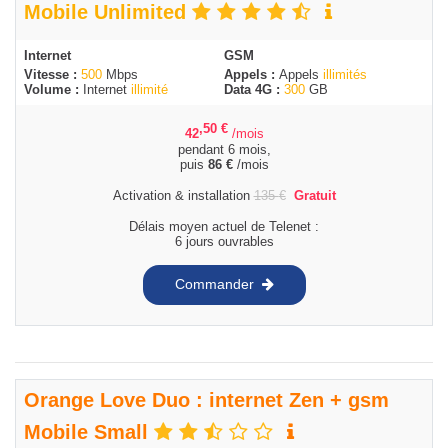
Mobile Unlimited
Internet
GSM
Vitesse :
500
Mbps
Appels :
Appels
illimités
Volume :
Internet
illimité
Data 4G :
300
GB
,50
€
42
/mois
pendant 6 mois,
puis
86
€
/mois
Activation & installation
135
€
Gratuit
Délais moyen actuel de Telenet :
6 jours ouvrables
Commander
Orange Love Duo : internet Zen + gsm
Mobile Small