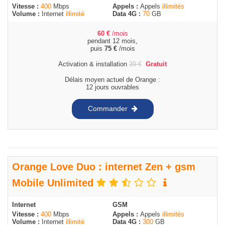
Vitesse :
400
Mbps
Appels :
Appels
illimités
Volume :
Internet
illimité
Data 4G :
70
GB
60
€
/mois
pendant 12 mois,
puis
75
€
/mois
Activation & installation
39
€
Gratuit
Délais moyen actuel de Orange :
12 jours ouvrables
Commander
Orange Love Duo : internet Zen + gsm
Mobile Unlimited
Internet
GSM
Vitesse :
400
Mbps
Appels :
Appels
illimités
Volume :
Internet
illimité
Data 4G :
300
GB