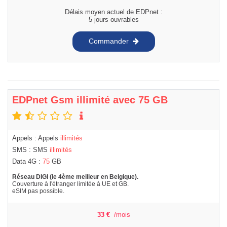
Délais moyen actuel de EDPnet :
5 jours ouvrables
Commander
EDPnet Gsm illimité avec 75 GB
Appels : Appels
illimités
SMS : SMS
illimités
Data 4G :
75
GB
Réseau DIGI (le 4ème meilleur en Belgique).
Couverture à l'étranger limitée à UE et GB.
eSIM pas possible.
33
€
/mois