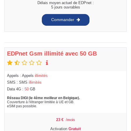
Délais moyen actuel de EDPnet :
5 jours ouvrables
Commander
EDPnet Gsm illimité avec 50 GB
Appels : Appels
illimités
SMS : SMS
illimités
Data 4G :
50
GB
Réseau DIGI (le 4ème meilleur en Belgique).
Couverture à l'étranger limitée à UE et GB.
eSIM pas possible.
23
€
/mois
Activation
Gratuit