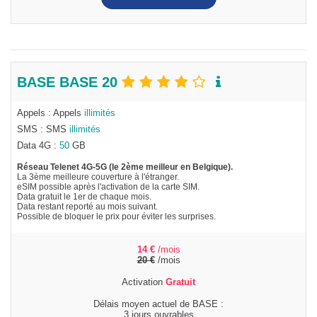
BASE BASE 20
Appels : Appels
illimités
SMS : SMS
illimités
Data 4G :
50
GB
Réseau Telenet 4G-5G (le 2ème meilleur en Belgique).
La 3ème meilleure couverture à l'étranger.
eSIM possible après l'activation de la carte SIM.
Data gratuit le 1er de chaque mois.
Data restant reporté au mois suivant.
Possible de bloquer le prix pour éviter les surprises.
14
€
/mois
20
€
/mois
Activation
Gratuit
Délais moyen actuel de BASE :
3 jours ouvrables