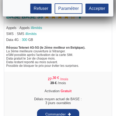
Refuser
Paramétrer
Accepter
BASE BASE 39
Appels : Appels
illimités
SMS : SMS
illimités
Data 4G :
300
GB
Réseau Telenet 4G-5G (le 2ème meilleur en Belgique).
La 3ème meilleure couverture à l'étranger.
eSIM possible après l'activation de la carte SIM.
Data gratuit le 1er de chaque mois.
Data restant reporté au mois suivant.
Possible de bloquer le prix pour éviter les surprises.
,30
€
27
/mois
39
€
/mois
Activation
Gratuit
Délais moyen actuel de BASE :
3 jours ouvrables
Commander