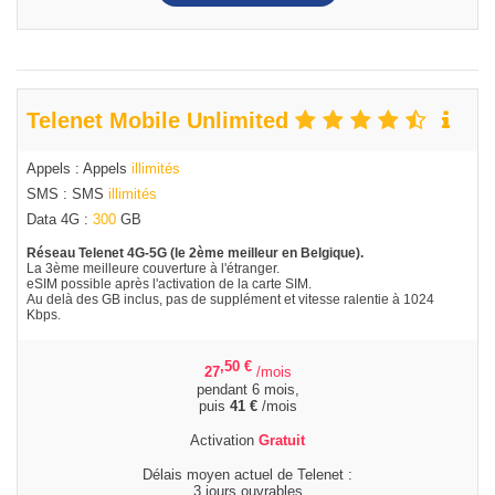
Telenet Mobile Unlimited
Appels : Appels
illimités
SMS : SMS
illimités
Data 4G :
300
GB
Réseau Telenet 4G-5G (le 2ème meilleur en Belgique).
La 3ème meilleure couverture à l'étranger.
eSIM possible après l'activation de la carte SIM.
Au delà des GB inclus, pas de supplément et vitesse ralentie à 1024
Kbps.
,50
€
27
/mois
pendant 6 mois,
puis
41
€
/mois
Activation
Gratuit
Délais moyen actuel de Telenet :
3 jours ouvrables