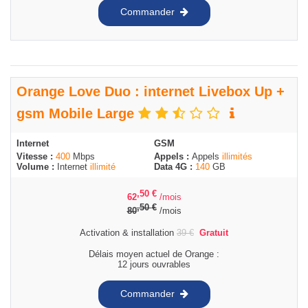
Commander
Orange Love Duo : internet Livebox Up +
gsm Mobile Large
Internet
GSM
Vitesse :
400
Mbps
Appels :
Appels
illimités
Volume :
Internet
illimité
Data 4G :
140
GB
,50
€
62
/mois
,50
€
80
/mois
Activation & installation
39
€
Gratuit
Délais moyen actuel de Orange :
12 jours ouvrables
Commander