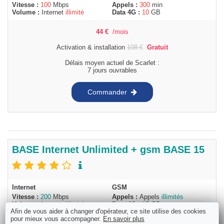
Vitesse :
100
Mbps
Appels :
300
min
Volume :
Internet
illimité
Data 4G :
10
GB
44
€
/mois
Activation & installation
108
€
Gratuit
Délais moyen actuel de Scarlet :
7 jours ouvrables
Commander
BASE Internet Unlimited + gsm BASE 15
Internet
GSM
Vitesse :
200
Mbps
Appels :
Appels
illimités
Volume :
Internet
illimité
Data 4G :
15
GB
Afin de vous aider à changer d'opérateur, ce site utilise des cookies
pour mieux vous accompagner.
En savoir plus
,50
€