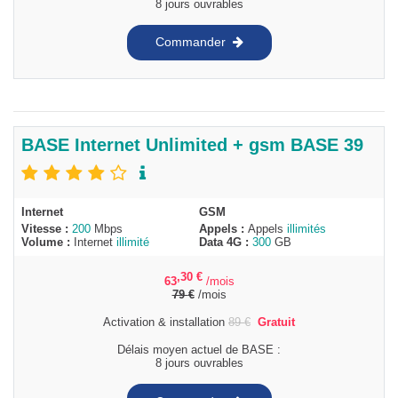
8 jours ouvrables
Commander
BASE Internet Unlimited + gsm BASE 39
Internet
GSM
Vitesse :
200
Mbps
Appels :
Appels
illimités
Volume :
Internet
illimité
Data 4G :
300
GB
,30
€
63
/mois
79
€
/mois
Activation & installation
89
€
Gratuit
Délais moyen actuel de BASE :
8 jours ouvrables