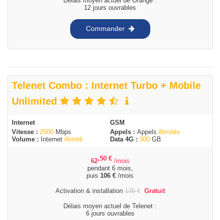
Délais moyen actuel de Orange :
12 jours ouvrables
Commander
Telenet Combo : Internet Turbo + Mobile
Unlimited
Internet
GSM
Vitesse :
2500
Mbps
Appels :
Appels
illimités
Volume :
Internet
illimité
Data 4G :
300
GB
,50
€
62
/mois
pendant 6 mois,
puis
106
€
/mois
Activation & installation
135
€
Gratuit
Délais moyen actuel de Telenet :
6 jours ouvrables