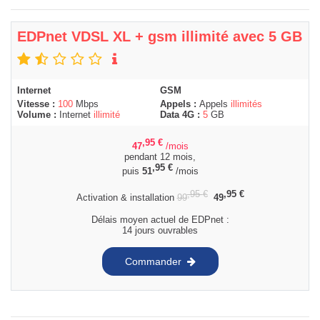
EDPnet VDSL XL + gsm illimité avec 5 GB
Internet
GSM
Vitesse :
100
Mbps
Appels :
Appels
illimités
Volume :
Internet
illimité
Data 4G :
5
GB
,95
€
47
/mois
pendant 12 mois,
,95
€
puis
51
/mois
,95
€
,95
€
Activation & installation
99
49
Délais moyen actuel de EDPnet :
14 jours ouvrables
Commander