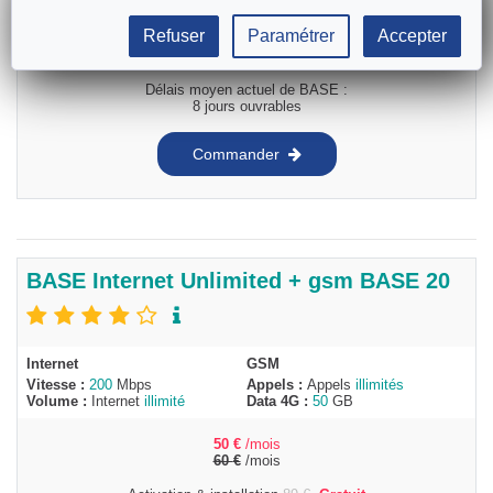
46
/mois
55
€
/mois
Refuser
Paramétrer
Accepter
Activation & installation
89
€
Gratuit
Délais moyen actuel de BASE :
8 jours ouvrables
Commander
BASE Internet Unlimited + gsm BASE 20
Internet
GSM
Vitesse :
200
Mbps
Appels :
Appels
illimités
Volume :
Internet
illimité
Data 4G :
50
GB
50
€
/mois
60
€
/mois