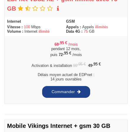
GB
Internet
GSM
Vitesse :
100
Mbps
Appels :
Appels
illimités
Volume :
Internet
illimité
Data 4G :
75
GB
,95
€
68
/mois
pendant 12 mois,
,95
€
puis
72
/mois
,95
€
,95
€
Activation & installation
99
49
Délais moyen actuel de EDPnet :
14 jours ouvrables
Commander
Mobile Vikings Internet + gsm 30 GB