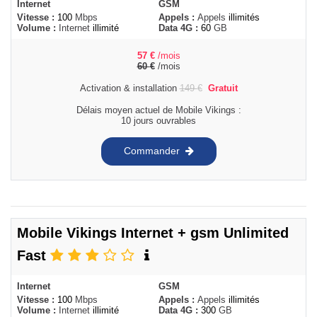
Internet
GSM
Vitesse :
100
Mbps
Appels :
Appels
illimités
Volume :
Internet
illimité
Data 4G :
60
GB
57
€
/mois
60
€
/mois
Activation & installation
149
€
Gratuit
Délais moyen actuel de Mobile Vikings :
10 jours ouvrables
Commander
Mobile Vikings Internet + gsm Unlimited
Fast
Internet
GSM
Vitesse :
100
Mbps
Appels :
Appels
illimités
Volume :
Internet
illimité
Data 4G :
300
GB