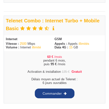
Telenet Combo : Internet Turbo + Mobile
Basic
Internet
GSM
Vitesse :
2500
Mbps
Appels :
Appels
illimités
Volume :
Internet
illimité
Data 4G :
15
GB
60
€
/mois
pendant 6 mois,
puis
95
€
/mois
Activation & installation
135
€
Gratuit
Délais moyen actuel de Telenet :
6 jours ouvrables
Commander