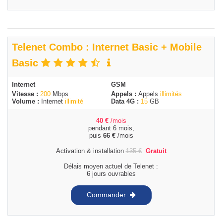
Telenet Combo : Internet Basic + Mobile
Basic
Internet
GSM
Vitesse :
200
Mbps
Appels :
Appels
illimités
Volume :
Internet
illimité
Data 4G :
15
GB
40
€
/mois
pendant 6 mois,
puis
66
€
/mois
Activation & installation
135
€
Gratuit
Délais moyen actuel de Telenet :
6 jours ouvrables
Commander