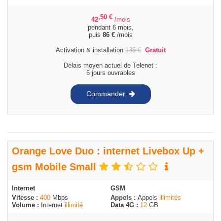
,50
€
42
/mois
pendant 6 mois,
puis
86
€
/mois
Activation & installation
135
€
Gratuit
Délais moyen actuel de Telenet :
6 jours ouvrables
Commander
Orange Love Duo : internet Livebox Up +
gsm Mobile Small
Internet
GSM
Vitesse :
400
Mbps
Appels :
Appels
illimités
Volume :
Internet
illimité
Data 4G :
12
GB