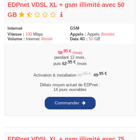
EDPnet VDSL XL + gsm illimité avec 50
GB
Internet
GSM
Vitesse :
100
Mbps
Appels :
Appels
illimités
Volume :
Internet
illimité
Data 4G :
50
GB
,95
€
58
/mois
pendant 12 mois,
,95
€
puis
62
/mois
,95
€
,95
€
Activation & installation
99
49
Délais moyen actuel de EDPnet :
14 jours ouvrables
Commander
EDPnet VDSL XL + gsm illimité avec 75