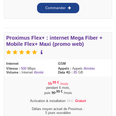
Commander
Proximus Flex+ : internet Mega Fiber +
Mobile Flex+ Maxi (promo web)
Internet
GSM
Vitesse :
500
Mbps
Appels :
Appels
illimités
Volume :
Internet
illimité
Data 4G :
85
GB
,99
€
55
/mois
pendant 6 mois,
,99
€
puis
90
/mois
Activation & installation
79
€
Gratuit
Délais moyen actuel de Proximus :
5 jours ouvrables