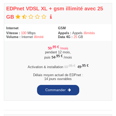
EDPnet VDSL XL + gsm illimité avec 25
GB
Internet
GSM
Vitesse :
100
Mbps
Appels :
Appels
illimités
Volume :
Internet
illimité
Data 4G :
25
GB
,95
€
50
/mois
pendant 12 mois,
,95
€
puis
54
/mois
,95
€
,95
€
Activation & installation
99
49
Délais moyen actuel de EDPnet :
14 jours ouvrables
Commander