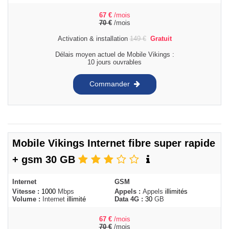
67
€
/mois
70
€
/mois
Activation & installation
149
€
Gratuit
Délais moyen actuel de Mobile Vikings :
10 jours ouvrables
Commander
Mobile Vikings Internet fibre super rapide
+ gsm 30 GB
Internet
GSM
Vitesse :
1000
Mbps
Appels :
Appels
illimités
Volume :
Internet
illimité
Data 4G :
30
GB
67
€
/mois
70
€
/mois