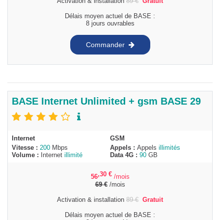
Activation & installation
89
€
Gratuit
Délais moyen actuel de BASE :
8 jours ouvrables
Commander
BASE Internet Unlimited + gsm BASE 29
Internet
GSM
Vitesse :
200
Mbps
Appels :
Appels
illimités
Volume :
Internet
illimité
Data 4G :
90
GB
,30
€
56
/mois
69
€
/mois
Activation & installation
89
€
Gratuit
Délais moyen actuel de BASE :