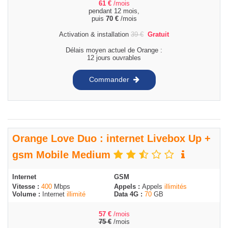
61
€
/mois
pendant 12 mois,
puis
70
€
/mois
Activation & installation
39
€
Gratuit
Délais moyen actuel de Orange :
12 jours ouvrables
Commander
Orange Love Duo : internet Livebox Up +
gsm Mobile Medium
Internet
GSM
Vitesse :
400
Mbps
Appels :
Appels
illimités
Volume :
Internet
illimité
Data 4G :
70
GB
57
€
/mois
75
€
/mois