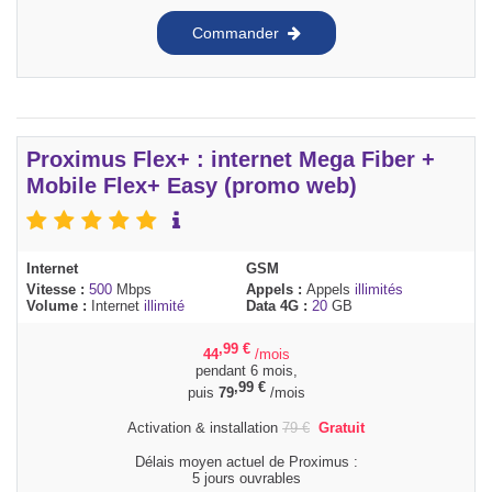
Commander
Proximus Flex+ : internet Mega Fiber +
Mobile Flex+ Easy (promo web)
Internet
GSM
Vitesse :
500
Mbps
Appels :
Appels
illimités
Volume :
Internet
illimité
Data 4G :
20
GB
,99
€
44
/mois
pendant 6 mois,
,99
€
puis
79
/mois
Activation & installation
79
€
Gratuit
Délais moyen actuel de Proximus :
5 jours ouvrables