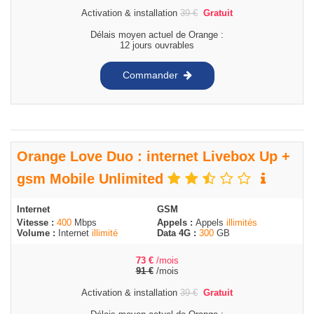
Activation & installation
39
€
Gratuit
Délais moyen actuel de Orange :
12 jours ouvrables
Commander
Orange Love Duo : internet Livebox Up +
gsm Mobile Unlimited
Internet
GSM
Vitesse :
400
Mbps
Appels :
Appels
illimités
Volume :
Internet
illimité
Data 4G :
300
GB
73
€
/mois
91
€
/mois
Activation & installation
39
€
Gratuit