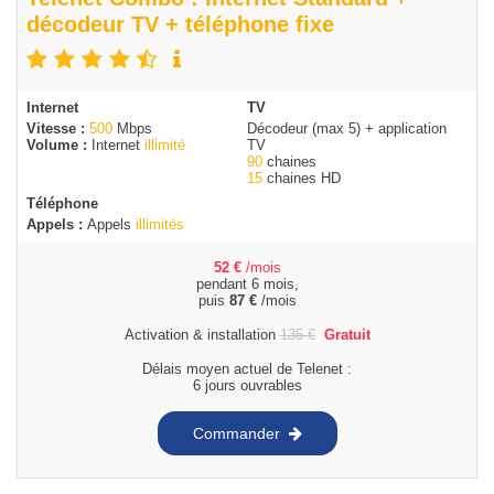
décodeur TV + téléphone fixe
Internet
TV
Vitesse :
500
Mbps
Décodeur (max 5) + application
Volume :
Internet
illimité
TV
90
chaines
15
chaines HD
Téléphone
Appels :
Appels
illimités
52
€
/mois
pendant 6 mois,
puis
87
€
/mois
Activation & installation
135
€
Gratuit
Délais moyen actuel de Telenet :
6 jours ouvrables
Commander