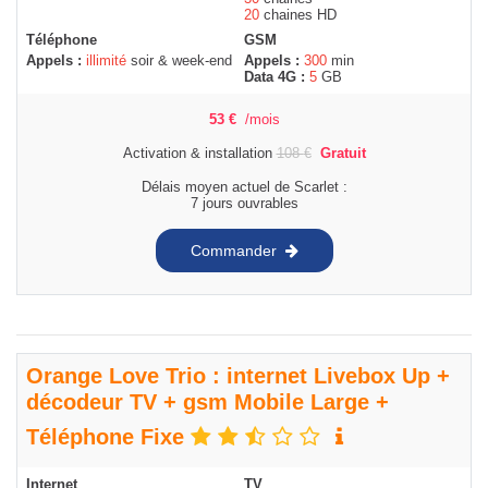
20
chaines HD
Téléphone
GSM
Appels :
illimité
soir & week-end
Appels :
300
min
Data 4G :
5
GB
53
€
/mois
Activation & installation
108
€
Gratuit
Délais moyen actuel de Scarlet :
7 jours ouvrables
Commander
Orange Love Trio : internet Livebox Up +
décodeur TV + gsm Mobile Large +
Téléphone Fixe
Internet
TV