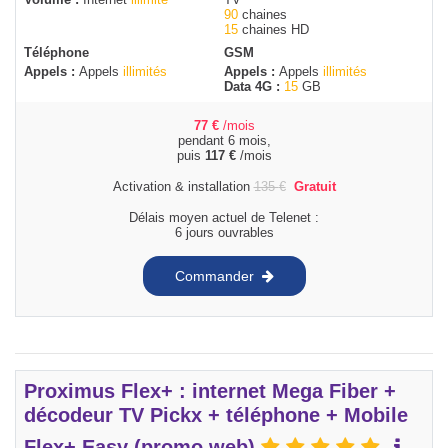
90
chaines
15
chaines HD
Téléphone
GSM
Appels :
Appels
illimités
Appels :
Appels
illimités
Data 4G :
15
GB
77
€
/mois
pendant 6 mois,
puis
117
€
/mois
Activation & installation
135
€
Gratuit
Délais moyen actuel de Telenet :
6 jours ouvrables
Commander
Proximus Flex+ : internet Mega Fiber +
décodeur TV Pickx + téléphone + Mobile
Flex+ Easy (promo web)