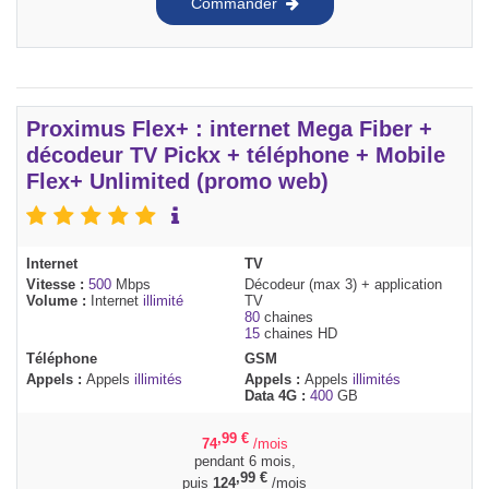
Commander
Proximus Flex+ : internet Mega Fiber +
décodeur TV Pickx + téléphone + Mobile
Flex+ Unlimited (promo web)
Internet
TV
Vitesse :
500
Mbps
Décodeur (max 3) + application
Volume :
Internet
illimité
TV
80
chaines
15
chaines HD
Téléphone
GSM
Appels :
Appels
illimités
Appels :
Appels
illimités
Data 4G :
400
GB
,99
€
74
/mois
pendant 6 mois,
,99
€
puis
124
/mois