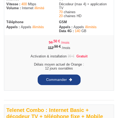
Vitesse :
400
Mbps
Décodeur (max 4) + application
Volume :
Internet
illimité
TV
70
chaines
20
chaines HD
Téléphone
GSM
Appels :
Appels
illimités
Appels :
Appels
illimités
Data 4G :
140
GB
,50
€
94
/mois
,50
€
112
/mois
Activation & installation
39
€
Gratuit
Délais moyen actuel de Orange :
12 jours ouvrables
Commander
Telenet Combo : Internet Basic +
décodeur TV + téléphone fixe + Mobile