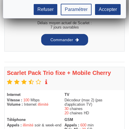
55
€
/mois
Refuser
Paramétrer
Accepter
Activation & installation
108
€
Gratuit
Délais moyen actuel de Scarlet :
7 jours ouvrables
Commander
Scarlet Pack Trio fixe + Mobile Cherry
Internet
TV
Vitesse :
100
Mbps
Décodeur (max 2) (pas
Volume :
Internet
illimité
d'application TV)
30
chaines
20
chaines HD
Téléphone
GSM
Appels :
illimité
soir & week-end
Appels :
600
min