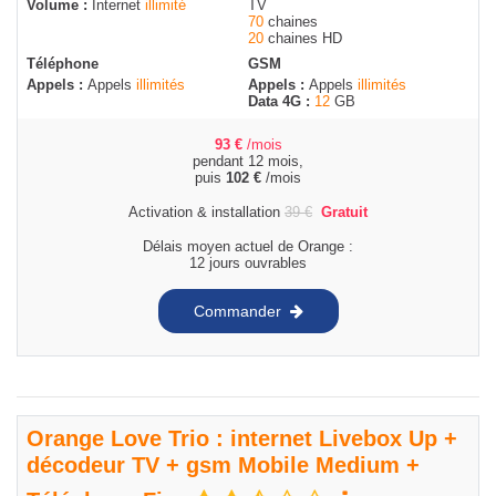
Volume :
Internet
illimité
TV
70
chaines
20
chaines HD
Téléphone
GSM
Appels :
Appels
illimités
Appels :
Appels
illimités
Data 4G :
12
GB
93
€
/mois
pendant 12 mois,
puis
102
€
/mois
Activation & installation
39
€
Gratuit
Délais moyen actuel de Orange :
12 jours ouvrables
Commander
Orange Love Trio : internet Livebox Up +
décodeur TV + gsm Mobile Medium +