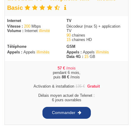
Basic
Internet
TV
Vitesse :
200
Mbps
Décodeur (max 5) + application
Volume :
Internet
illimité
TV
90
chaines
15
chaines HD
Téléphone
GSM
Appels :
Appels
illimités
Appels :
Appels
illimités
Data 4G :
15
GB
57
€
/mois
pendant 6 mois,
puis
88
€
/mois
Activation & installation
135
€
Gratuit
Délais moyen actuel de Telenet :
6 jours ouvrables
Commander