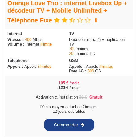
Orange Love Trio : internet Livebox Up +
décodeur TV + Mobile Unlimited +
Téléphone Fixe
Internet
TV
Vitesse :
400
Mbps
Décodeur (max 4) + application
Volume :
Internet
illimité
TV
70
chaines
20
chaines HD
Téléphone
GSM
Appels :
Appels
illimités
Appels :
Appels
illimités
Data 4G :
300
GB
105
€
/mois
123
€
/mois
Activation & installation
39
€
Gratuit
Délais moyen actuel de Orange :
12 jours ouvrables
Commander