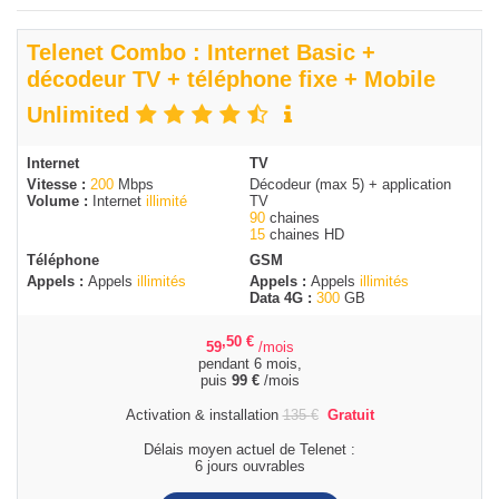
Telenet Combo : Internet Basic +
décodeur TV + téléphone fixe + Mobile
Unlimited
Internet
TV
Vitesse :
200
Mbps
Décodeur (max 5) + application
Volume :
Internet
illimité
TV
90
chaines
15
chaines HD
Téléphone
GSM
Appels :
Appels
illimités
Appels :
Appels
illimités
Data 4G :
300
GB
,50
€
59
/mois
pendant 6 mois,
puis
99
€
/mois
Activation & installation
135
€
Gratuit
Délais moyen actuel de Telenet :
6 jours ouvrables