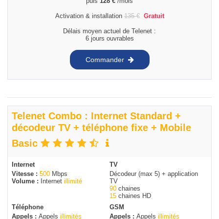
puis
128
€
/mois
Activation & installation
135
€
Gratuit
Délais moyen actuel de Telenet :
6 jours ouvrables
Commander
Telenet Combo : Internet Standard +
décodeur TV + téléphone fixe + Mobile
Basic
Internet
TV
Vitesse :
500
Mbps
Décodeur (max 5) + application
Volume :
Internet
illimité
TV
90
chaines
15
chaines HD
Téléphone
GSM
Appels :
Appels
illimités
Appels :
Appels
illimités