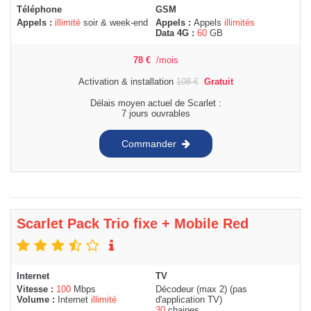
Téléphone
GSM
Appels :
illimité
soir & week-end
Appels :
Appels
illimités
Data 4G :
60
GB
78
€
/mois
Activation & installation
108
€
Gratuit
Délais moyen actuel de Scarlet :
7 jours ouvrables
Commander
Scarlet Pack Trio fixe + Mobile Red
Internet
TV
Vitesse :
100
Mbps
Décodeur (max 2) (pas
Volume :
Internet
illimité
d'application TV)
30
chaines