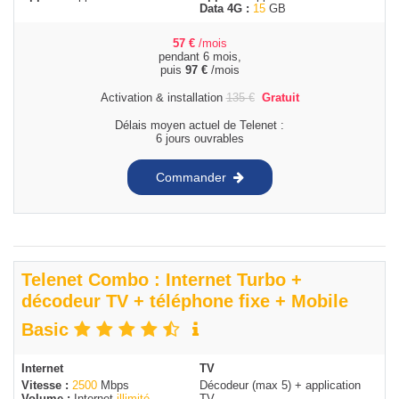
Data 4G :
15
GB
57
€
/mois
pendant 6 mois,
puis
97
€
/mois
Activation & installation
135
€
Gratuit
Délais moyen actuel de Telenet :
6 jours ouvrables
Commander
Telenet Combo : Internet Turbo +
décodeur TV + téléphone fixe + Mobile
Basic
Internet
TV
Vitesse :
2500
Mbps
Décodeur (max 5) + application
Volume :
Internet
illimité
TV