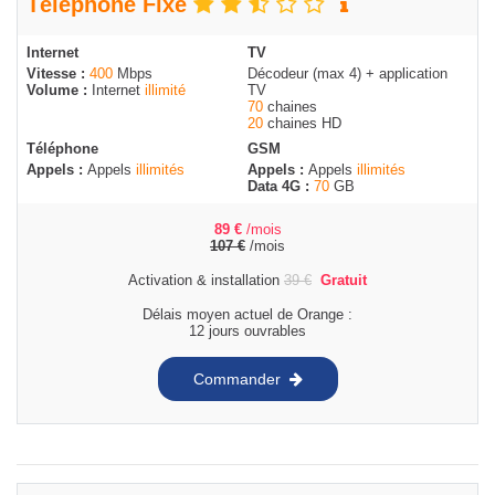
Téléphone Fixe
Internet
TV
Vitesse :
400
Mbps
Décodeur (max 4) + application
Volume :
Internet
illimité
TV
70
chaines
20
chaines HD
Téléphone
GSM
Appels :
Appels
illimités
Appels :
Appels
illimités
Data 4G :
70
GB
89
€
/mois
107
€
/mois
Activation & installation
39
€
Gratuit
Délais moyen actuel de Orange :
12 jours ouvrables
Commander