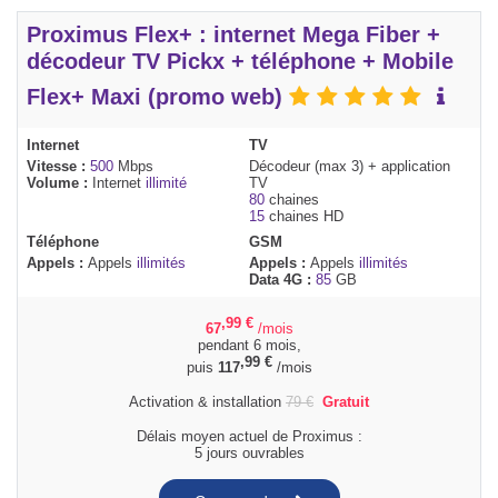
Proximus Flex+ : internet Mega Fiber +
décodeur TV Pickx + téléphone + Mobile
Flex+ Maxi (promo web)
Internet
TV
Vitesse :
500
Mbps
Décodeur (max 3) + application
Volume :
Internet
illimité
TV
80
chaines
15
chaines HD
Téléphone
GSM
Appels :
Appels
illimités
Appels :
Appels
illimités
Data 4G :
85
GB
,99
€
67
/mois
pendant 6 mois,
,99
€
puis
117
/mois
Activation & installation
79
€
Gratuit
Délais moyen actuel de Proximus :
5 jours ouvrables