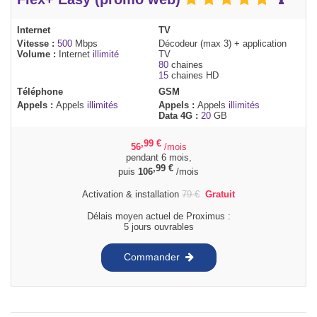
Internet
TV
Vitesse :
500
Mbps
Décodeur (max 3) + application
Volume :
Internet
illimité
TV
80
chaines
15
chaines HD
Téléphone
GSM
Appels :
Appels
illimités
Appels :
Appels
illimités
Data 4G :
20
GB
,99
€
56
/mois
pendant 6 mois,
,99
€
puis
106
/mois
Activation & installation
79
€
Gratuit
Délais moyen actuel de Proximus :
5 jours ouvrables
Commander