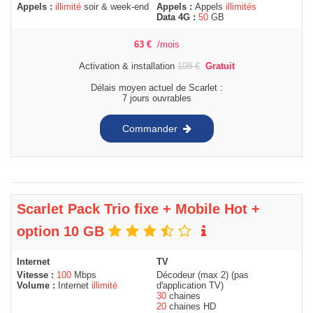
Appels :
illimité
soir & week-end
Appels :
Appels
illimités
Data 4G :
50
GB
63
€
/mois
Activation & installation
108
€
Gratuit
Délais moyen actuel de Scarlet :
7 jours ouvrables
Commander
Scarlet Pack Trio fixe + Mobile Hot +
option 10 GB
Internet
TV
Vitesse :
100
Mbps
Décodeur (max 2) (pas
Volume :
Internet
illimité
d'application TV)
30
chaines
20
chaines HD