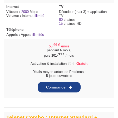
Internet
TV
Vitesse :
2000
Mbps
Décodeur (max 3) + application
Volume :
Internet
illimité
TV
80
chaines
15
chaines HD
Téléphone
Appels :
Appels
illimités
,99
€
56
/mois
pendant 6 mois,
,99
€
puis
101
/mois
Activation & installation
79
€
Gratuit
Délais moyen actuel de Proximus :
5 jours ouvrables
Commander
Telenet Combo : Internet Standard +