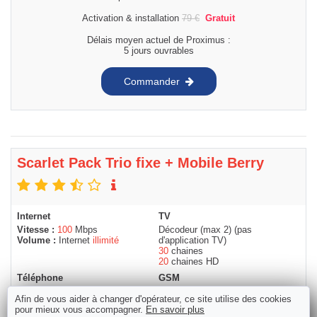
Activation & installation
79
€
Gratuit
Délais moyen actuel de Proximus :
5 jours ouvrables
Commander
Scarlet Pack Trio fixe + Mobile Berry
Internet
TV
Vitesse :
100
Mbps
Décodeur (max 2) (pas
Volume :
Internet
illimité
d'application TV)
30
chaines
20
chaines HD
Téléphone
GSM
Appels :
illimité
soir & week-end
Appels :
300
min
Afin de vous aider à changer d'opérateur, ce site utilise des cookies
Data 4G :
10
GB
pour mieux vous accompagner.
En savoir plus