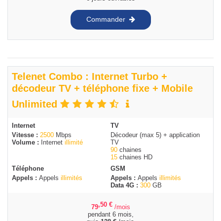
Commander
Telenet Combo : Internet Turbo +
décodeur TV + téléphone fixe + Mobile
Unlimited
Internet
TV
Vitesse :
2500
Mbps
Décodeur (max 5) + application
Volume :
Internet
illimité
TV
90
chaines
15
chaines HD
Téléphone
GSM
Appels :
Appels
illimités
Appels :
Appels
illimités
Data 4G :
300
GB
,50
€
79
/mois
pendant 6 mois,