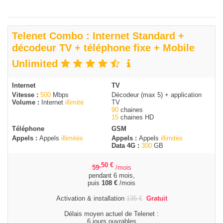
Telenet Combo : Internet Standard +
décodeur TV + téléphone fixe + Mobile
Unlimited
Internet
TV
Vitesse :
500
Mbps
Décodeur (max 5) + application
Volume :
Internet
illimité
TV
90
chaines
15
chaines HD
Téléphone
GSM
Appels :
Appels
illimités
Appels :
Appels
illimités
Data 4G :
300
GB
,50
€
59
/mois
pendant 6 mois,
puis
108
€
/mois
Activation & installation
135
€
Gratuit
Délais moyen actuel de Telenet :
6 jours ouvrables