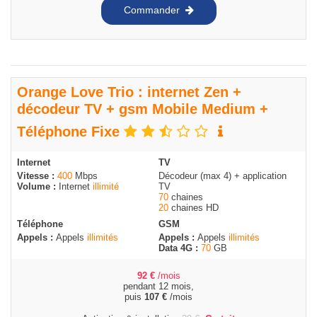
Commander
Orange Love Trio : internet Zen +
décodeur TV + gsm Mobile Medium +
Téléphone Fixe
Internet
TV
Vitesse :
400
Mbps
Décodeur (max 4) + application
Volume :
Internet
illimité
TV
70
chaines
20
chaines HD
Téléphone
GSM
Appels :
Appels
illimités
Appels :
Appels
illimités
Data 4G :
70
GB
92
€
/mois
pendant 12 mois,
puis
107
€
/mois