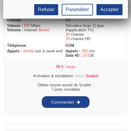
Refuser
Paramétrer
Accepter
Internet
TV
Vitesse :
100
Mbps
Décodeur (max 2) (pas
Volume :
Internet
illimité
d'application TV)
30
chaines
20
chaines HD
Téléphone
GSM
Appels :
illimité
soir & week-end
Appels :
300
min
Data 4G :
10
GB
55
€
/mois
Activation & installation
108
€
Gratuit
Délais moyen actuel de Scarlet :
7 jours ouvrables
Commander