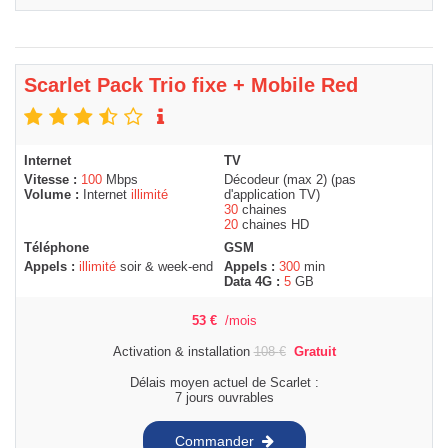
Scarlet Pack Trio fixe + Mobile Red
Internet
TV
Vitesse :
100
Mbps
Décodeur (max 2) (pas
Volume :
Internet
illimité
d'application TV)
30
chaines
20
chaines HD
Téléphone
GSM
Appels :
illimité
soir & week-end
Appels :
300
min
Data 4G :
5
GB
53
€
/mois
Activation & installation
108
€
Gratuit
Délais moyen actuel de Scarlet :
7 jours ouvrables
Commander