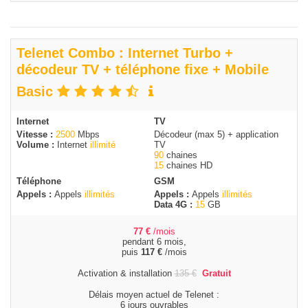
Telenet Combo : Internet Turbo +
décodeur TV + téléphone fixe + Mobile
Basic
Internet
TV
Vitesse :
2500
Mbps
Décodeur (max 5) + application
Volume :
Internet
illimité
TV
90
chaines
15
chaines HD
Téléphone
GSM
Appels :
Appels
illimités
Appels :
Appels
illimités
Data 4G :
15
GB
77
€
/mois
pendant 6 mois,
puis
117
€
/mois
Activation & installation
135
€
Gratuit
Délais moyen actuel de Telenet :
6 jours ouvrables