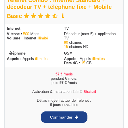
Telenet Combo : Internet Standard +
décodeur TV + téléphone fixe + Mobile
Basic
Internet
TV
Vitesse :
500
Mbps
Décodeur (max 5) + application
Volume :
Internet
illimité
TV
90
chaines
15
chaines HD
Téléphone
GSM
Appels :
Appels
illimités
Appels :
Appels
illimités
Data 4G :
15
GB
57
€
/mois
pendant 6 mois,
puis
97
€
/mois
Activation & installation
135
€
Gratuit
Délais moyen actuel de Telenet :
6 jours ouvrables
Commander