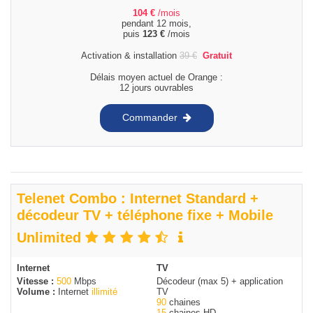
104
€
/mois
pendant 12 mois,
puis
123
€
/mois
Activation & installation
39
€
Gratuit
Délais moyen actuel de Orange :
12 jours ouvrables
Commander
Telenet Combo : Internet Standard +
décodeur TV + téléphone fixe + Mobile
Unlimited
Internet
TV
Vitesse :
500
Mbps
Décodeur (max 5) + application
Volume :
Internet
illimité
TV
90
chaines
15
chaines HD