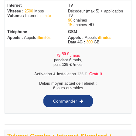
Internet
TV
Vitesse :
2500
Mbps
Décodeur (max 5) + application
Volume :
Internet
illimité
TV
90
chaines
15
chaines HD
Téléphone
GSM
Appels :
Appels
illimités
Appels :
Appels
illimités
Data 4G :
300
GB
,50
€
79
/mois
pendant 6 mois,
puis
128
€
/mois
Activation & installation
135
€
Gratuit
Délais moyen actuel de Telenet :
6 jours ouvrables
Commander