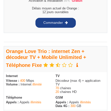
Activation & installation
39
€
Gratuit
Délais moyen actuel de Orange :
12 jours ouvrables
Commander
Orange Love Trio : internet Zen +
décodeur TV + Mobile Unlimited +
Téléphone Fixe
Internet
TV
Vitesse :
400
Mbps
Décodeur (max 4) + application
Volume :
Internet
illimité
TV
70
chaines
20
chaines HD
Téléphone
GSM
Appels :
Appels
illimités
Appels :
Appels
illimités
Data 4G :
300
GB