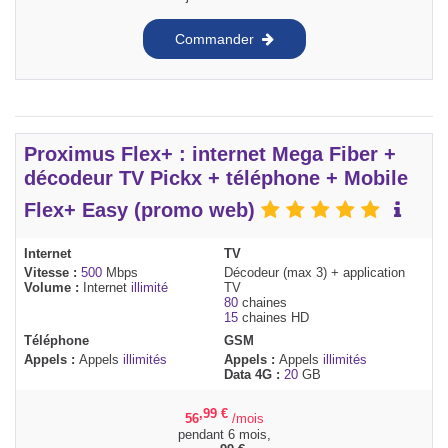
Commander
Proximus Flex+ : internet Mega Fiber +
décodeur TV Pickx + téléphone + Mobile
Flex+ Easy (promo web)
Internet
TV
Vitesse :
500
Mbps
Décodeur (max 3) + application
Volume :
Internet
illimité
TV
80
chaines
15
chaines HD
Téléphone
GSM
Appels :
Appels
illimités
Appels :
Appels
illimités
Data 4G :
20
GB
,99
€
56
/mois
pendant 6 mois,