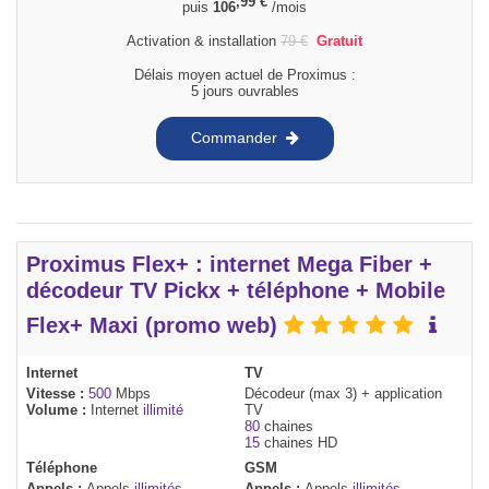
,99
€
puis
106
/mois
Activation & installation
79
€
Gratuit
Délais moyen actuel de Proximus :
5 jours ouvrables
Commander
Proximus Flex+ : internet Mega Fiber +
décodeur TV Pickx + téléphone + Mobile
Flex+ Maxi (promo web)
Internet
TV
Vitesse :
500
Mbps
Décodeur (max 3) + application
Volume :
Internet
illimité
TV
80
chaines
15
chaines HD
Téléphone
GSM
Appels :
Appels
illimités
Appels :
Appels
illimités