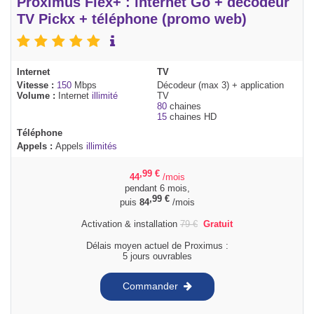
Proximus Flex+ : internet Go + décodeur
TV Pickx + téléphone (promo web)
Internet
TV
Vitesse :
150
Mbps
Décodeur (max 3) + application
Volume :
Internet
illimité
TV
80
chaines
15
chaines HD
Téléphone
Appels :
Appels
illimités
,99
€
44
/mois
pendant 6 mois,
,99
€
puis
84
/mois
Activation & installation
79
€
Gratuit
Délais moyen actuel de Proximus :
5 jours ouvrables
Commander