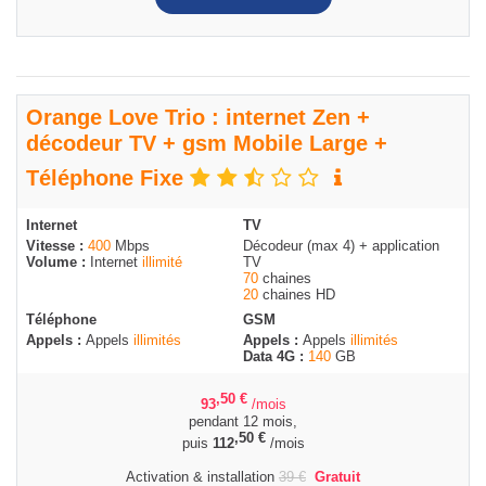
Orange Love Trio : internet Zen +
décodeur TV + gsm Mobile Large +
Téléphone Fixe
Internet
TV
Vitesse :
400
Mbps
Décodeur (max 4) + application
Volume :
Internet
illimité
TV
70
chaines
20
chaines HD
Téléphone
GSM
Appels :
Appels
illimités
Appels :
Appels
illimités
Data 4G :
140
GB
,50
€
93
/mois
pendant 12 mois,
,50
€
puis
112
/mois
Activation & installation
39
€
Gratuit