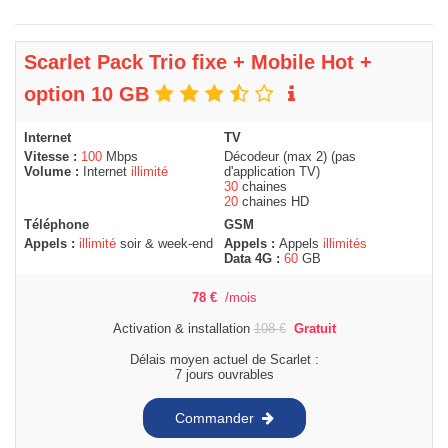
Scarlet Pack Trio fixe + Mobile Hot +
option 10 GB
Internet
TV
Vitesse :
100
Mbps
Décodeur (max 2) (pas
Volume :
Internet
illimité
d'application TV)
30
chaines
20
chaines HD
Téléphone
GSM
Appels :
illimité
soir & week-end
Appels :
Appels
illimités
Data 4G :
60
GB
78
€
/mois
Activation & installation
108
€
Gratuit
Délais moyen actuel de Scarlet :
7 jours ouvrables
Commander