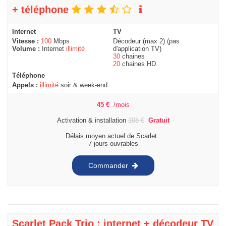
+ téléphone
Internet
TV
Vitesse :
100
Mbps
Décodeur (max 2) (pas
Volume :
Internet
illimité
d'application TV)
30
chaines
20
chaines HD
Téléphone
Appels :
illimité
soir & week-end
45
€
/mois
Activation & installation
108
€
Gratuit
Délais moyen actuel de Scarlet :
7 jours ouvrables
Commander
Scarlet Pack Trio : internet + décodeur TV