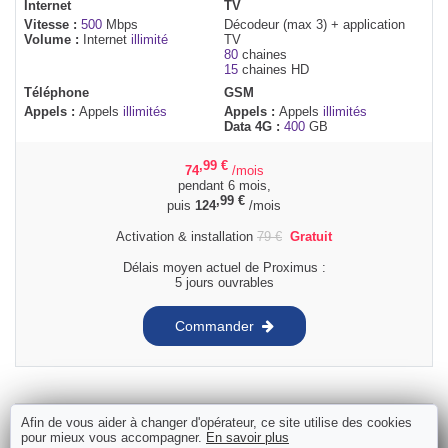
Internet
TV
Vitesse :
500
Mbps
Décodeur (max 3) + application
Volume :
Internet
illimité
TV
80
chaines
15
chaines HD
Téléphone
GSM
Appels :
Appels
illimités
Appels :
Appels
illimités
Data 4G :
400
GB
,99
€
74
/mois
pendant 6 mois,
,99
€
puis
124
/mois
Activation & installation
79
€
Gratuit
Délais moyen actuel de Proximus :
5 jours ouvrables
Commander
Afin de vous aider à changer d'opérateur, ce site utilise des cookies
pour mieux vous accompagner.
En savoir plus
Scarlet Pack Trio fixe + Mobile Berry