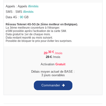
Appels : Appels
illimités
SMS : SMS
illimités
Data 4G :
90
GB
Réseau Telenet 4G-5G (le 2ème meilleur en Belgique).
La 3ème meilleure couverture à l'étranger.
eSIM possible après l'activation de la carte SIM.
Data gratuit le 1er de chaque mois.
Data restant reporté au mois suivant.
Possible de bloquer le prix pour éviter les surprises.
,30
€
20
/mois
29
€
/mois
Activation
Gratuit
Délais moyen actuel de BASE :
3 jours ouvrables
Commander