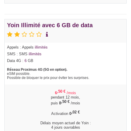
Yoin Illimité avec 6 GB de data
Appels : Appels
illimités
SMS : SMS
illimités
Data 4G :
6
GB
Réseau Proximus 4G (5G en option).
eSIM possible.
Possible de bloquer le prix pour éviter les surprises.
,50
€
6
/mois
pendant 12 mois,
,50
€
puis
8
/mois
,02
€
Activation
0
Délais moyen actuel de Yoin :
4 jours ouvrables