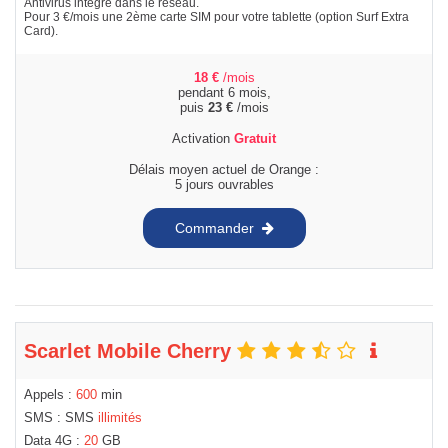
Antivirus intégré dans le réseau.
Pour 3 €/mois une 2ème carte SIM pour votre tablette (option Surf Extra
Card).
18
€
/mois
pendant 6 mois,
puis
23
€
/mois
Activation
Gratuit
Délais moyen actuel de Orange :
5 jours ouvrables
Commander
Scarlet Mobile Cherry
Appels :
600
min
SMS : SMS
illimités
Data 4G :
20
GB