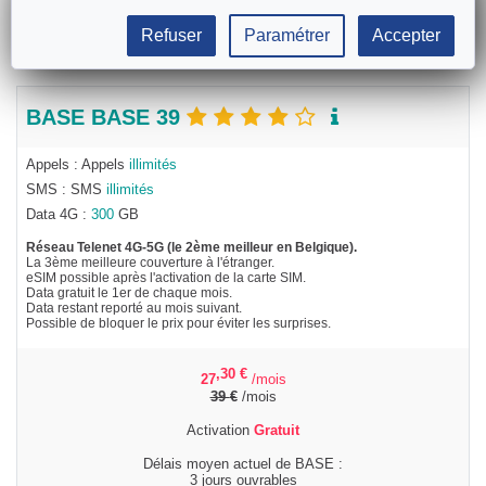
Refuser
Paramétrer
Accepter
BASE BASE 39
Appels : Appels
illimités
SMS : SMS
illimités
Data 4G :
300
GB
Réseau Telenet 4G-5G (le 2ème meilleur en Belgique).
La 3ème meilleure couverture à l'étranger.
eSIM possible après l'activation de la carte SIM.
Data gratuit le 1er de chaque mois.
Data restant reporté au mois suivant.
Possible de bloquer le prix pour éviter les surprises.
,30
€
27
/mois
39
€
/mois
Activation
Gratuit
Délais moyen actuel de BASE :
3 jours ouvrables