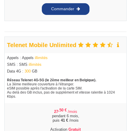
Commander
Telenet Mobile Unlimited
Appels : Appels
illimités
SMS : SMS
illimités
Data 4G :
300
GB
Réseau Telenet 4G-5G (le 2ème meilleur en Belgique).
La 3ème meilleure couverture à l'étranger.
eSIM possible après l'activation de la carte SIM.
Au delà des GB inclus, pas de supplément et vitesse ralentie à 1024
Kbps.
,50
€
27
/mois
pendant 6 mois,
puis
41
€
/mois
Activation
Gratuit