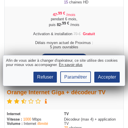
15
chaines HD
,99
€
47
/mois
pendant 6 mois,
,99
€
puis
82
/mois
Activation & installation
79
€
Gratuit
Délais moyen actuel de Proximus :
5 jours ouvrables
Commander
Afin de vous aider à changer d'opérateur, ce site utilise des cookies
pour mieux vous accompagner.
En savoir plus
Refuser
Paramétrer
Accepter
Orange Internet Giga + décodeur TV
Internet
TV
Vitesse :
1000
Mbps
Décodeur (max 4) + application
Volume :
Internet
illimité
TV
70
chaines