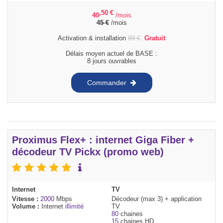
,50
€
40
/mois
45
€
/mois
Activation & installation
89
€
Gratuit
Délais moyen actuel de BASE :
8 jours ouvrables
Commander
Proximus Flex+ : internet Giga Fiber +
décodeur TV Pickx (promo web)
Internet
TV
Vitesse :
2000
Mbps
Décodeur (max 3) + application
Volume :
Internet
illimité
TV
80
chaines
15
chaines HD