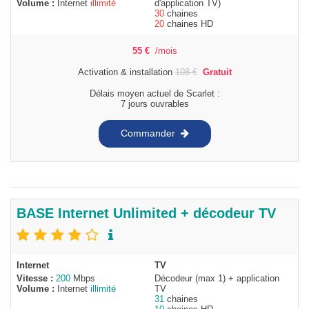
Volume :
Internet
illimité
d'application TV)
30
chaines
20
chaines HD
55
€
/mois
Activation & installation
108
€
Gratuit
Délais moyen actuel de Scarlet :
7 jours ouvrables
Commander
BASE Internet Unlimited + décodeur TV
Internet
TV
Vitesse :
200
Mbps
Décodeur (max 1) + application
Volume :
Internet
illimité
TV
31
chaines