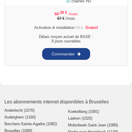
10
chaines HD
,30
€
60
/mois
67
€
/mois
Activation & installation
89
€
Gratuit
Délais moyen actuel de BASE :
8 jours ouvrables
Commander
Les abonnements internet disponibles à Bruxelles
Anderlecht (1070)
Koekelberg (1081)
Auderghem (1160)
Laeken (1020)
Berchem-Sainte-Agathe (1082)
Molenbeek-Saint-Jean (1080)
Bruxelles (1000)
Neder-over-Heembeek (1120)