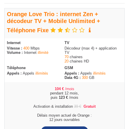
Orange Love Trio : internet Zen +
décodeur TV + Mobile Unlimited +
Téléphone Fixe
Internet
TV
Vitesse :
400
Mbps
Décodeur (max 4) + application
Volume :
Internet
illimité
TV
70
chaines
20
chaines HD
Téléphone
GSM
Appels :
Appels
illimités
Appels :
Appels
illimités
Data 4G :
300
GB
104
€
/mois
pendant 12 mois,
puis
123
€
/mois
Activation & installation
39
€
Gratuit
Délais moyen actuel de Orange :
12 jours ouvrables