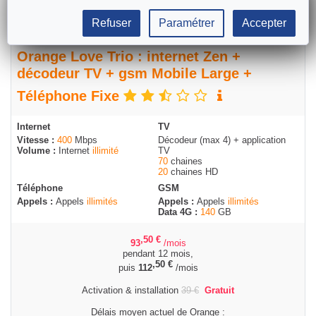
Refuser
Paramétrer
Accepter
Orange Love Trio : internet Zen +
décodeur TV + gsm Mobile Large +
Téléphone Fixe
Internet
TV
Vitesse :
400
Mbps
Décodeur (max 4) + application
Volume :
Internet
illimité
TV
70
chaines
20
chaines HD
Téléphone
GSM
Appels :
Appels
illimités
Appels :
Appels
illimités
Data 4G :
140
GB
,50
€
93
/mois
pendant 12 mois,
,50
€
puis
112
/mois
Activation & installation
39
€
Gratuit
Délais moyen actuel de Orange :