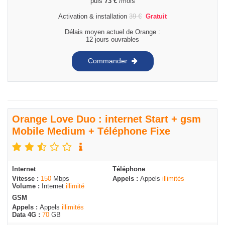
puis
73
€
/mois
Activation & installation
39
€
Gratuit
Délais moyen actuel de Orange :
12 jours ouvrables
Commander
Orange Love Duo : internet Start + gsm
Mobile Medium + Téléphone Fixe
Internet
Téléphone
Vitesse :
150
Mbps
Appels :
Appels
illimités
Volume :
Internet
illimité
GSM
Appels :
Appels
illimités
Data 4G :
70
GB