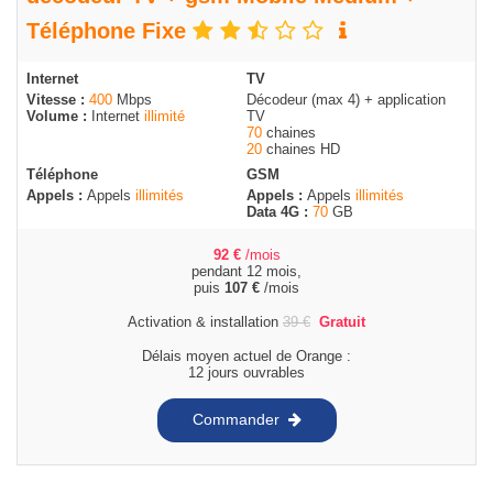
Téléphone Fixe
Internet
TV
Vitesse :
400
Mbps
Décodeur (max 4) + application
Volume :
Internet
illimité
TV
70
chaines
20
chaines HD
Téléphone
GSM
Appels :
Appels
illimités
Appels :
Appels
illimités
Data 4G :
70
GB
92
€
/mois
pendant 12 mois,
puis
107
€
/mois
Activation & installation
39
€
Gratuit
Délais moyen actuel de Orange :
12 jours ouvrables
Commander