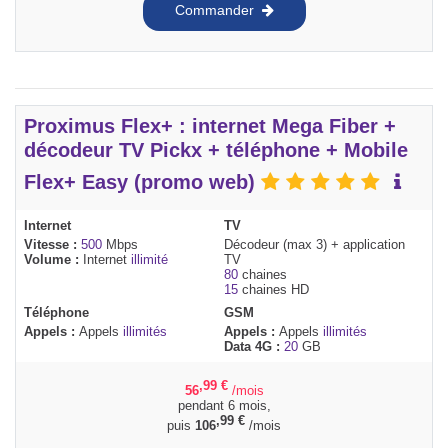
Commander
Proximus Flex+ : internet Mega Fiber +
décodeur TV Pickx + téléphone + Mobile
Flex+ Easy (promo web)
Internet
TV
Vitesse :
500
Mbps
Décodeur (max 3) + application
Volume :
Internet
illimité
TV
80
chaines
15
chaines HD
Téléphone
GSM
Appels :
Appels
illimités
Appels :
Appels
illimités
Data 4G :
20
GB
,99
€
56
/mois
pendant 6 mois,
,99
€
puis
106
/mois