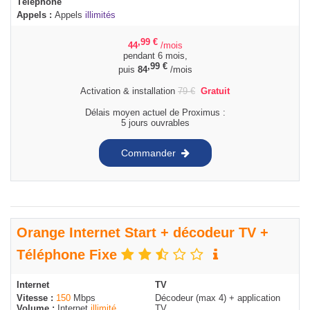
Téléphone
Appels :
Appels
illimités
,99
€
44
/mois
pendant 6 mois,
,99
€
puis
84
/mois
Activation & installation
79
€
Gratuit
Délais moyen actuel de Proximus :
5 jours ouvrables
Commander
Orange Internet Start + décodeur TV +
Téléphone Fixe
Internet
TV
Vitesse :
150
Mbps
Décodeur (max 4) + application
Volume :
Internet
illimité
TV