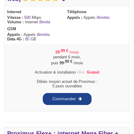
Internet
Téléphone
Vitesse :
500
Mbps
Appels :
Appels
illimités
Volume :
Internet
illimité
GSM
Appels :
Appels
illimités
Data 4G :
85
GB
,99
€
59
/mois
pendant 6 mois,
,99
€
puis
99
/mois
Activation & installation
79
€
Gratuit
Délais moyen actuel de Proximus :
5 jours ouvrables
Commander
Proximus Flex+ : internet Mega Fiber +