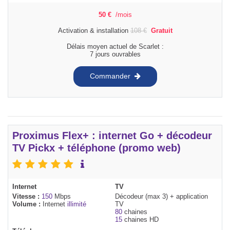
50
€
/mois
Activation & installation
108
€
Gratuit
Délais moyen actuel de Scarlet :
7 jours ouvrables
Commander
Proximus Flex+ : internet Go + décodeur
TV Pickx + téléphone (promo web)
Internet
TV
Vitesse :
150
Mbps
Décodeur (max 3) + application
Volume :
Internet
illimité
TV
80
chaines
15
chaines HD