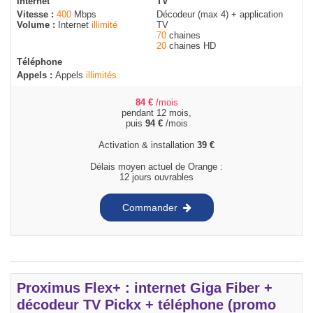
Internet
TV
Vitesse :
400
Mbps
Décodeur (max 4) + application
Volume :
Internet
illimité
TV
70
chaines
20
chaines HD
Téléphone
Appels :
Appels
illimités
84
€
/mois
pendant 12 mois,
puis
94
€
/mois
Activation & installation
39
€
Délais moyen actuel de Orange :
12 jours ouvrables
Commander
Proximus Flex+ : internet Giga Fiber +
décodeur TV Pickx + téléphone (promo