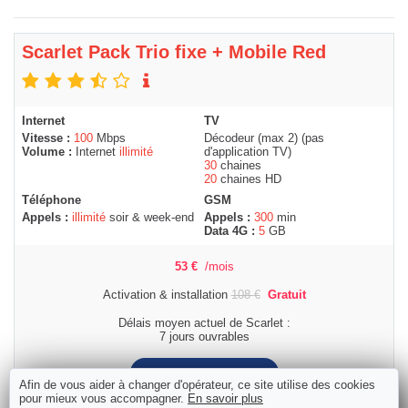
Scarlet Pack Trio fixe + Mobile Red
Internet
TV
Vitesse :
100
Mbps
Décodeur (max 2) (pas
Volume :
Internet
illimité
d'application TV)
30
chaines
20
chaines HD
Téléphone
GSM
Appels :
illimité
soir & week-end
Appels :
300
min
Data 4G :
5
GB
53
€
/mois
Activation & installation
108
€
Gratuit
Délais moyen actuel de Scarlet :
7 jours ouvrables
Commander
Afin de vous aider à changer d'opérateur, ce site utilise des cookies
pour mieux vous accompagner.
En savoir plus