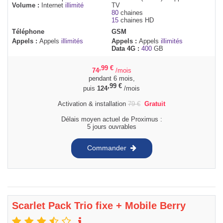
Volume :
Internet
illimité
TV
80
chaines
15
chaines HD
Téléphone
GSM
Appels :
Appels
illimités
Appels :
Appels
illimités
Data 4G :
400
GB
,99
€
74
/mois
pendant 6 mois,
,99
€
puis
124
/mois
Activation & installation
79
€
Gratuit
Délais moyen actuel de Proximus :
5 jours ouvrables
Commander
Scarlet Pack Trio fixe + Mobile Berry