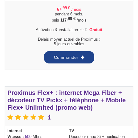
,99
€
67
/mois
pendant 6 mois,
,99
€
puis
117
/mois
Activation & installation
79
€
Gratuit
Délais moyen actuel de Proximus :
5 jours ouvrables
Commander
Proximus Flex+ : internet Mega Fiber +
décodeur TV Pickx + téléphone + Mobile
Flex+ Unlimited (promo web)
Internet
TV
Vitesse :
500
Mbps
Décodeur (max 3) + application