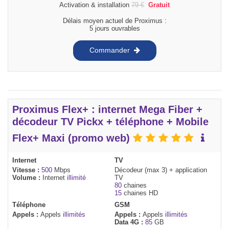
Activation & installation
79
€
Gratuit
Délais moyen actuel de Proximus :
5 jours ouvrables
Commander
Proximus Flex+ : internet Mega Fiber +
décodeur TV Pickx + téléphone + Mobile
Flex+ Maxi (promo web)
Internet
TV
Vitesse :
500
Mbps
Décodeur (max 3) + application
Volume :
Internet
illimité
TV
80
chaines
15
chaines HD
Téléphone
GSM
Appels :
Appels
illimités
Appels :
Appels
illimités
Data 4G :
85
GB