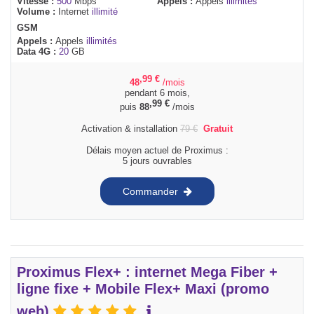
Vitesse :
500
Mbps
Appels :
Appels
illimités
Volume :
Internet
illimité
GSM
Appels :
Appels
illimités
Data 4G :
20
GB
,99
€
48
/mois
pendant 6 mois,
,99
€
puis
88
/mois
Activation & installation
79
€
Gratuit
Délais moyen actuel de Proximus :
5 jours ouvrables
Commander
Proximus Flex+ : internet Mega Fiber +
ligne fixe + Mobile Flex+ Maxi (promo
web)