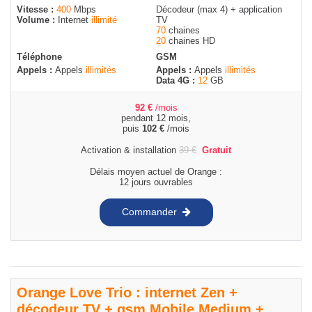
Vitesse :
400
Mbps
Décodeur (max 4) + application
Volume :
Internet
illimité
TV
70
chaines
20
chaines HD
Téléphone
GSM
Appels :
Appels
illimités
Appels :
Appels
illimités
Data 4G :
12
GB
92
€
/mois
pendant 12 mois,
puis
102
€
/mois
Activation & installation
39
€
Gratuit
Délais moyen actuel de Orange :
12 jours ouvrables
Commander
Orange Love Trio : internet Zen +
décodeur TV + gsm Mobile Medium +