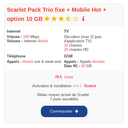
Scarlet Pack Trio fixe + Mobile Hot +
option 10 GB
Internet
TV
Vitesse :
100
Mbps
Décodeur (max 2) (pas
Volume :
Internet
illimité
d'application TV)
30
chaines
20
chaines HD
Téléphone
GSM
Appels :
illimité
soir & week-end
Appels :
Appels
illimités
Data 4G :
60
GB
78
€
/mois
Activation & installation
108
€
Gratuit
Délais moyen actuel de Scarlet :
7 jours ouvrables
Commander