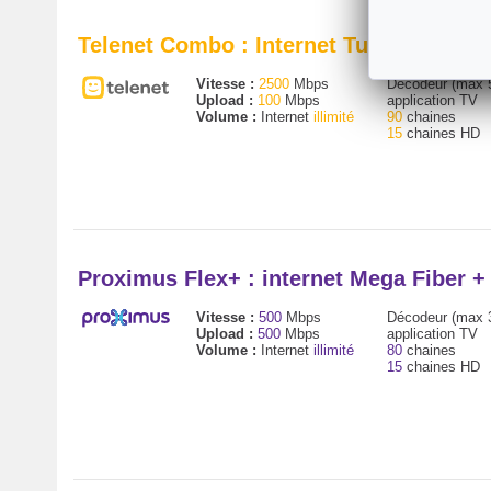
Telenet Combo : Internet Turbo + décod
Vitesse :
2500
Mbps
Décodeur (max 
Upload :
100
Mbps
application TV
Volume :
Internet
illimité
90
chaines
15
chaines HD
Proximus Flex+ : internet Mega Fiber 
Vitesse :
500
Mbps
Décodeur (max 
Upload :
500
Mbps
application TV
Volume :
Internet
illimité
80
chaines
15
chaines HD