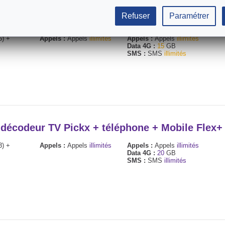
Refuser
Paramétrer
eur TV + téléphone fixe + Mobile Basic
5) +
Appels :
Appels
illimités
Appels :
Appels
illimités
Data 4G :
15
GB
SMS :
SMS
illimités
+ décodeur TV Pickx + téléphone + Mobile Flex
3) +
Appels :
Appels
illimités
Appels :
Appels
illimités
Data 4G :
20
GB
SMS :
SMS
illimités