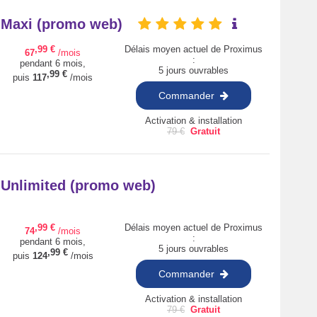
+ Maxi (promo web)
,99
€
Délais moyen actuel de Proximus
67
/mois
:
pendant 6 mois,
5 jours ouvrables
,99
€
puis
117
/mois
Commander
Activation & installation
79
€
Gratuit
+ Unlimited (promo web)
,99
€
Délais moyen actuel de Proximus
74
/mois
:
pendant 6 mois,
5 jours ouvrables
,99
€
puis
124
/mois
Commander
Activation & installation
79
€
Gratuit