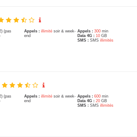
) (pas
Appels :
illimité
soir & week-
Appels :
300
min
)
end
Data 4G :
10
GB
SMS :
SMS
illimités
) (pas
Appels :
illimité
soir & week-
Appels :
600
min
)
end
Data 4G :
20
GB
SMS :
SMS
illimités