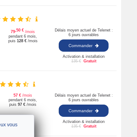
,50
€
Délais moyen actuel de Telenet :
79
/mois
6 jours ouvrables
pendant 6 mois,
puis
128
€
/mois
Commander
Activation & installation
135
€
Gratuit
57
€
/mois
Délais moyen actuel de Telenet :
pendant 6 mois,
6 jours ouvrables
puis
97
€
/mois
Commander
Activation & installation
ieux vous
135
€
Gratuit