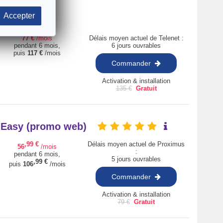
Accepter
77
€
/mois
Délais moyen actuel de Telenet :
pendant 6 mois,
6 jours ouvrables
puis
117
€
/mois
Commander
Activation & installation
135
€
Gratuit
+ Easy (promo web)
,99
€
Délais moyen actuel de Proximus
56
/mois
:
pendant 6 mois,
5 jours ouvrables
,99
€
puis
106
/mois
Commander
Activation & installation
79
€
Gratuit