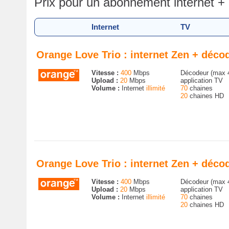
Prix pour un abonnement internet +
Internet
TV
Orange Love Trio : internet Zen + déc
Vitesse :
400
Mbps
Décodeur (max 
Upload :
20
Mbps
application TV
Volume :
Internet
illimité
70
chaines
20
chaines HD
Orange Love Trio : internet Zen + déc
Vitesse :
400
Mbps
Décodeur (max 
Upload :
20
Mbps
application TV
Volume :
Internet
illimité
70
chaines
20
chaines HD