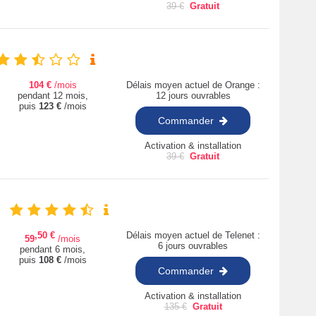
39
€
Gratuit
104
€
/mois
Délais moyen actuel de Orange :
pendant 12 mois,
12 jours ouvrables
puis
123
€
/mois
Commander
Activation & installation
39
€
Gratuit
,50
€
Délais moyen actuel de Telenet :
59
/mois
6 jours ouvrables
pendant 6 mois,
puis
108
€
/mois
Commander
Activation & installation
135
€
Gratuit