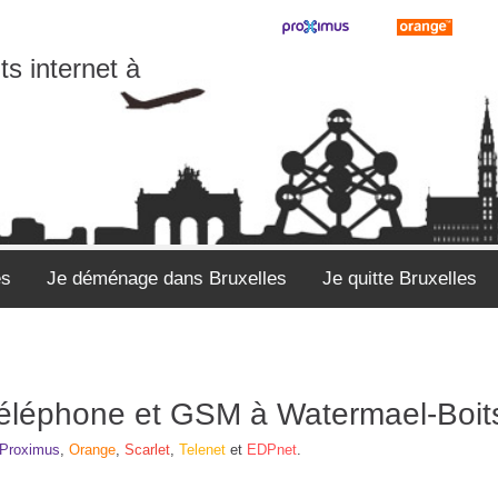
s internet à
es
Je déménage dans Bruxelles
Je quitte Bruxelles
 téléphone et GSM à Watermael-Boit
Proximus
,
Orange
,
Scarlet
,
Telenet
et
EDPnet
.