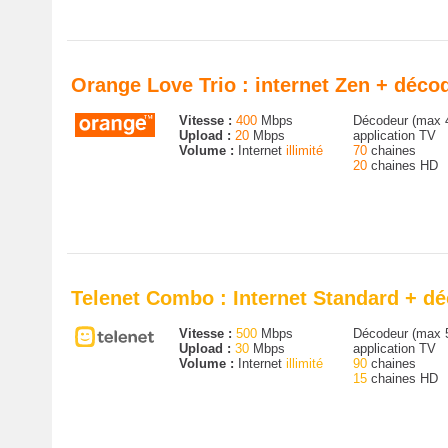
Orange Love Trio : internet Zen + déc
Vitesse :
400
Mbps
Décodeur (max 
Upload :
20
Mbps
application TV
Volume :
Internet
illimité
70
chaines
20
chaines HD
Telenet Combo : Internet Standard + dé
Vitesse :
500
Mbps
Décodeur (max 
Upload :
30
Mbps
application TV
Volume :
Internet
illimité
90
chaines
15
chaines HD