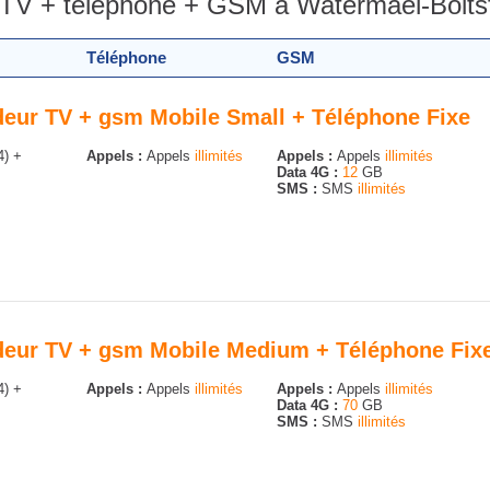
 TV + téléphone + GSM à Watermael-Boitsf
Téléphone
GSM
odeur TV + gsm Mobile Small + Téléphone Fixe
4) +
Appels :
Appels
illimités
Appels :
Appels
illimités
Data 4G :
12
GB
SMS :
SMS
illimités
odeur TV + gsm Mobile Medium + Téléphone Fix
4) +
Appels :
Appels
illimités
Appels :
Appels
illimités
Data 4G :
70
GB
SMS :
SMS
illimités