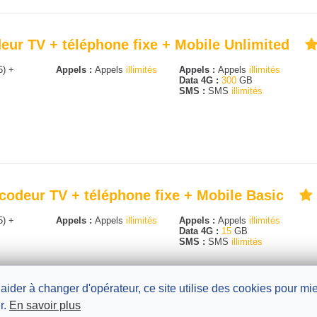
eur TV + téléphone fixe + Mobile Unlimited
5) +
Appels :
Appels
illimités
Appels :
Appels
illimités
Data 4G :
300
GB
SMS :
SMS
illimités
écodeur TV + téléphone fixe + Mobile Basic
5) +
Appels :
Appels
illimités
Appels :
Appels
illimités
Data 4G :
15
GB
SMS :
SMS
illimités
 aider à changer d'opérateur, ce site utilise des cookies pour m
r.
En savoir plus