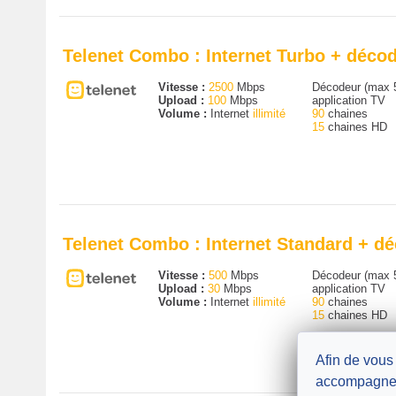
Telenet Combo : Internet Turbo + décod
Vitesse :
2500
Mbps
Décodeur (max 
Upload :
100
Mbps
application TV
Volume :
Internet
illimité
90
chaines
15
chaines HD
Telenet Combo : Internet Standard + d
Vitesse :
500
Mbps
Décodeur (max 
Upload :
30
Mbps
application TV
Volume :
Internet
illimité
90
chaines
15
chaines HD
Afin de vous
accompagne