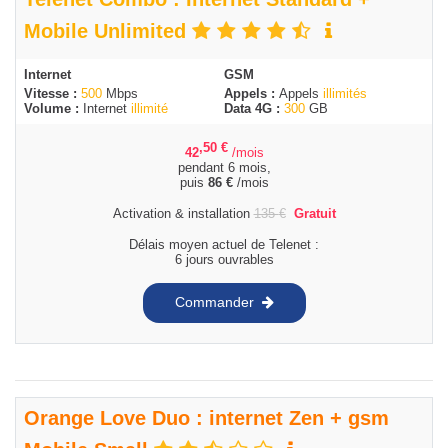
Mobile Unlimited
Internet
GSM
Vitesse :
500
Mbps
Appels :
Appels
illimités
Volume :
Internet
illimité
Data 4G :
300
GB
,50
€
42
/mois
pendant 6 mois,
puis
86
€
/mois
Activation & installation
135
€
Gratuit
Délais moyen actuel de Telenet :
6 jours ouvrables
Commander
Orange Love Duo : internet Zen + gsm