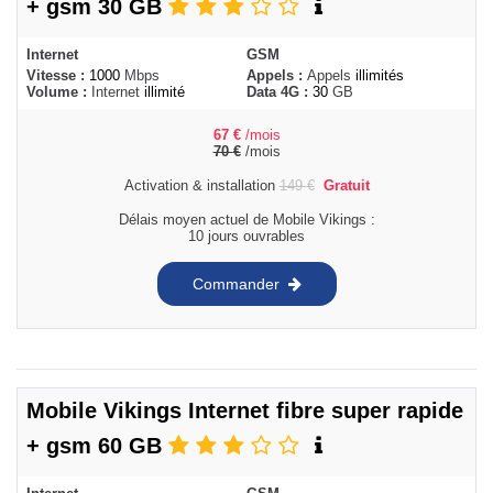
+ gsm 30 GB
Internet
GSM
Vitesse :
1000
Mbps
Appels :
Appels
illimités
Volume :
Internet
illimité
Data 4G :
30
GB
67
€
/mois
70
€
/mois
Activation & installation
149
€
Gratuit
Délais moyen actuel de Mobile Vikings :
10 jours ouvrables
Commander
Mobile Vikings Internet fibre super rapide
+ gsm 60 GB