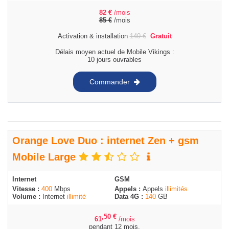
82
€
/mois
85
€
/mois
Activation & installation
149
€
Gratuit
Délais moyen actuel de Mobile Vikings :
10 jours ouvrables
Commander
Orange Love Duo : internet Zen + gsm
Mobile Large
Internet
GSM
Vitesse :
400
Mbps
Appels :
Appels
illimités
Volume :
Internet
illimité
Data 4G :
140
GB
,50
€
61
/mois
pendant 12 mois,