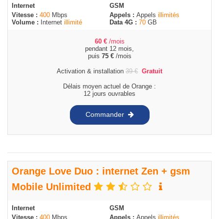
Internet
GSM
Vitesse :
400
Mbps
Appels :
Appels
illimités
Volume :
Internet
illimité
Data 4G :
70
GB
60
€
/mois
pendant 12 mois,
puis
75
€
/mois
Activation & installation
39
€
Gratuit
Délais moyen actuel de Orange :
12 jours ouvrables
Commander
Orange Love Duo : internet Zen + gsm
Mobile Unlimited
Internet
GSM
Vitesse :
400
Mbps
Appels :
Appels
illimités