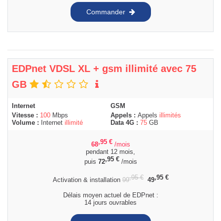
Commander
EDPnet VDSL XL + gsm illimité avec 75
GB
Internet
GSM
Vitesse :
100
Mbps
Appels :
Appels
illimités
Volume :
Internet
illimité
Data 4G :
75
GB
,95
€
68
/mois
pendant 12 mois,
,95
€
puis
72
/mois
,95
€
,95
€
Activation & installation
99
49
Délais moyen actuel de EDPnet :
14 jours ouvrables