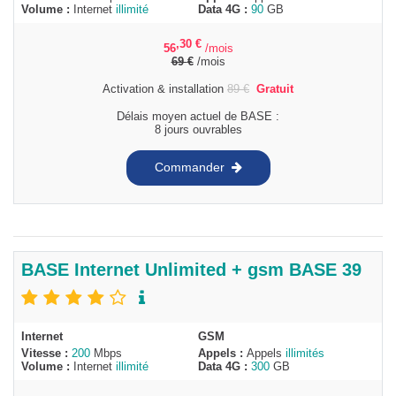
Volume :
Internet
illimité
Data 4G :
90
GB
,30
€
56
/mois
69
€
/mois
Activation & installation
89
€
Gratuit
Délais moyen actuel de BASE :
8 jours ouvrables
Commander
BASE Internet Unlimited + gsm BASE 39
Internet
GSM
Vitesse :
200
Mbps
Appels :
Appels
illimités
Volume :
Internet
illimité
Data 4G :
300
GB