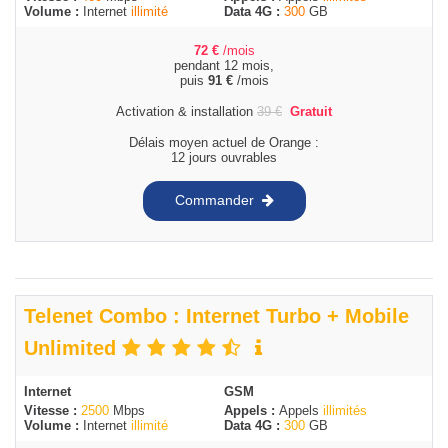
Volume :
Internet
illimité
Data 4G :
300
GB
72
€
/mois
pendant 12 mois,
puis
91
€
/mois
Activation & installation
39
€
Gratuit
Délais moyen actuel de Orange :
12 jours ouvrables
Commander
Telenet Combo : Internet Turbo + Mobile
Unlimited
Internet
GSM
Vitesse :
2500
Mbps
Appels :
Appels
illimités
Volume :
Internet
illimité
Data 4G :
300
GB