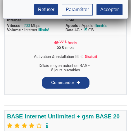
Refuser
Paramétrer
Accepter
Internet
GSM
Vitesse :
200
Mbps
Appels :
Appels
illimités
Volume :
Internet
illimité
Data 4G :
15
GB
,50
€
46
/mois
55
€
/mois
Activation & installation
89
€
Gratuit
Délais moyen actuel de BASE :
8 jours ouvrables
Commander
BASE Internet Unlimited + gsm BASE 20