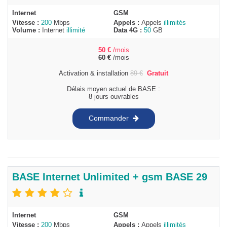
Internet
GSM
Vitesse :
200
Mbps
Appels :
Appels
illimités
Volume :
Internet
illimité
Data 4G :
50
GB
50
€
/mois
60
€
/mois
Activation & installation
89
€
Gratuit
Délais moyen actuel de BASE :
8 jours ouvrables
Commander
BASE Internet Unlimited + gsm BASE 29
Internet
GSM
Vitesse :
200
Mbps
Appels :
Appels
illimités