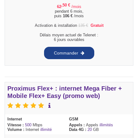
,50
€
62
/mois
pendant 6 mois,
puis
106
€
/mois
Activation & installation
135
€
Gratuit
Délais moyen actuel de Telenet :
6 jours ouvrables
Commander
Proximus Flex+ : internet Mega Fiber +
Mobile Flex+ Easy (promo web)
Internet
GSM
Vitesse :
500
Mbps
Appels :
Appels
illimités
Volume :
Internet
illimité
Data 4G :
20
GB