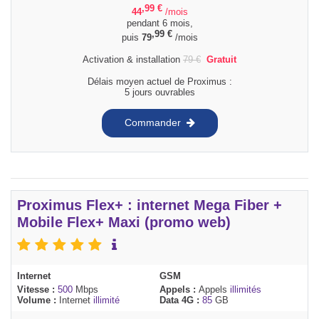
,99
€
44
/mois
pendant 6 mois,
,99
€
puis
79
/mois
Activation & installation
79
€
Gratuit
Délais moyen actuel de Proximus :
5 jours ouvrables
Commander
Proximus Flex+ : internet Mega Fiber +
Mobile Flex+ Maxi (promo web)
Internet
GSM
Vitesse :
500
Mbps
Appels :
Appels
illimités
Volume :
Internet
illimité
Data 4G :
85
GB