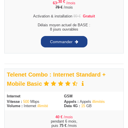
,30
€
63
/mois
79
€
/mois
Activation & installation
89
€
Gratuit
Délais moyen actuel de BASE :
8 jours ouvrables
Commander
Telenet Combo : Internet Standard +
Mobile Basic
Internet
GSM
Vitesse :
500
Mbps
Appels :
Appels
illimités
Volume :
Internet
illimité
Data 4G :
15
GB
40
€
/mois
pendant 6 mois,
puis
75
€
/mois