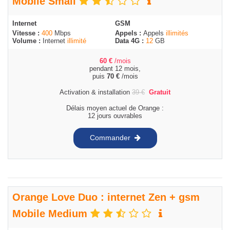
Mobile Small
Internet
GSM
Vitesse :
400
Mbps
Appels :
Appels
illimités
Volume :
Internet
illimité
Data 4G :
12
GB
60
€
/mois
pendant 12 mois,
puis
70
€
/mois
Activation & installation
39
€
Gratuit
Délais moyen actuel de Orange :
12 jours ouvrables
Commander
Orange Love Duo : internet Zen + gsm
Mobile Medium