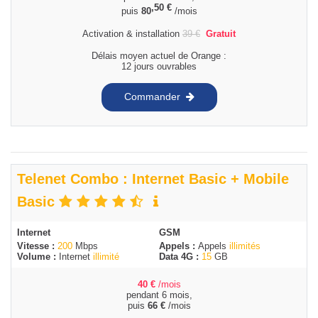
,50
€
puis
80
/mois
Activation & installation
39
€
Gratuit
Délais moyen actuel de Orange :
12 jours ouvrables
Commander
Telenet Combo : Internet Basic + Mobile
Basic
Internet
GSM
Vitesse :
200
Mbps
Appels :
Appels
illimités
Volume :
Internet
illimité
Data 4G :
15
GB
40
€
/mois
pendant 6 mois,
puis
66
€
/mois