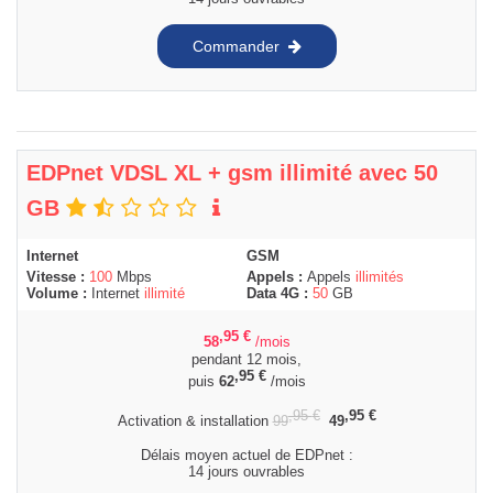
Commander
EDPnet VDSL XL + gsm illimité avec 50
GB
Internet
GSM
Vitesse :
100
Mbps
Appels :
Appels
illimités
Volume :
Internet
illimité
Data 4G :
50
GB
,95
€
58
/mois
pendant 12 mois,
,95
€
puis
62
/mois
,95
€
,95
€
Activation & installation
99
49
Délais moyen actuel de EDPnet :
14 jours ouvrables