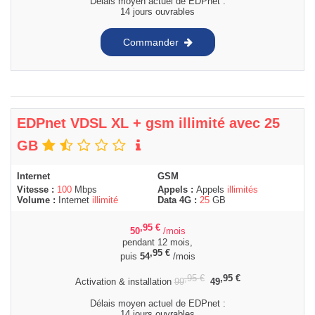
Délais moyen actuel de EDPnet :
14 jours ouvrables
Commander
EDPnet VDSL XL + gsm illimité avec 25
GB
Internet
GSM
Vitesse :
100
Mbps
Appels :
Appels
illimités
Volume :
Internet
illimité
Data 4G :
25
GB
,95
€
50
/mois
pendant 12 mois,
,95
€
puis
54
/mois
,95
€
,95
€
Activation & installation
99
49
Délais moyen actuel de EDPnet :
14 jours ouvrables