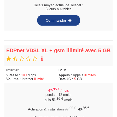
Délais moyen actuel de Telenet :
6 jours ouvrables
Commander
EDPnet VDSL XL + gsm illimité avec 5 GB
Internet
GSM
Vitesse :
100
Mbps
Appels :
Appels
illimités
Volume :
Internet
illimité
Data 4G :
5
GB
,95
€
47
/mois
pendant 12 mois,
,95
€
puis
51
/mois
,95
€
,95
€
Activation & installation
99
49