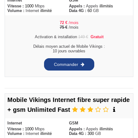
Internet
GSM
Vitesse :
1000
Mbps
Appels :
Appels
illimités
Volume :
Internet
illimité
Data 4G :
60
GB
72
€
/mois
75
€
/mois
Activation & installation
149
€
Gratuit
Délais moyen actuel de Mobile Vikings :
10 jours ouvrables
Commander
Mobile Vikings Internet fibre super rapide
+ gsm Unlimited Fast
Internet
GSM
Vitesse :
1000
Mbps
Appels :
Appels
illimités
Volume :
Internet
illimité
Data 4G :
300
GB