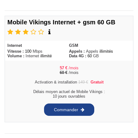
Mobile Vikings Internet + gsm 60 GB
Internet
GSM
Vitesse :
100
Mbps
Appels :
Appels
illimités
Volume :
Internet
illimité
Data 4G :
60
GB
57
€
/mois
60
€
/mois
Activation & installation
149
€
Gratuit
Délais moyen actuel de Mobile Vikings :
10 jours ouvrables
Commander