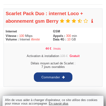
Scarlet Pack Duo : internet Loco +
abonnement gsm Berry
Internet
GSM
Vitesse :
100
Mbps
Appels :
300
min
Volume :
Internet
illimité
Data 4G :
10
GB
44
€
/mois
Activation & installation
108
€
Gratuit
Délais moyen actuel de Scarlet :
7 jours ouvrables
Commander
Afin de vous aider à changer d'opérateur, ce site utilise des cookies
pour mieux vous accompagner.
En savoir plus
BASE Internet Unlimited + gsm BASE 15