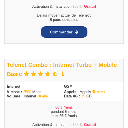
Activation & installation
135
€
Gratuit
Délais moyen actuel de Telenet :
6 jours ouvrables
Commander
Telenet Combo : Internet Turbo + Mobile
Basic
Internet
GSM
Vitesse :
2500
Mbps
Appels :
Appels
illimités
Volume :
Internet
illimité
Data 4G :
15
GB
60
€
/mois
pendant 6 mois,
puis
95
€
/mois
Activation & installation
135
€
Gratuit