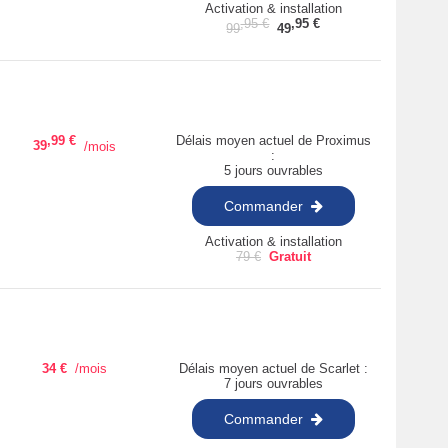
Activation & installation
,95
€
,95
€
99
49
,99
€
Délais moyen actuel de Proximus
39
/mois
:
5 jours ouvrables
Commander
Activation & installation
79
€
Gratuit
34
€
/mois
Délais moyen actuel de Scarlet :
7 jours ouvrables
Commander