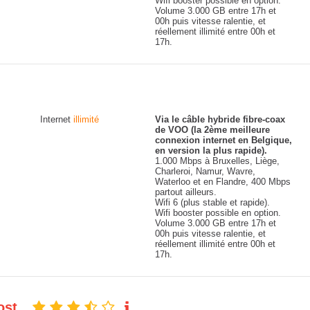
Wifi booster possible en option.
Volume 3.000 GB entre 17h et
00h puis vitesse ralentie, et
réellement illimité entre 00h et
17h.
Internet
illimité
Via le câble hybride fibre-coax
de VOO (la 2ème meilleure
connexion internet en Belgique,
en version la plus rapide).
1.000 Mbps à Bruxelles, Liège,
Charleroi, Namur, Wavre,
Waterloo et en Flandre, 400 Mbps
partout ailleurs.
Wifi 6 (plus stable et rapide).
Wifi booster possible en option.
Volume 3.000 GB entre 17h et
00h puis vitesse ralentie, et
réellement illimité entre 00h et
17h.
oost