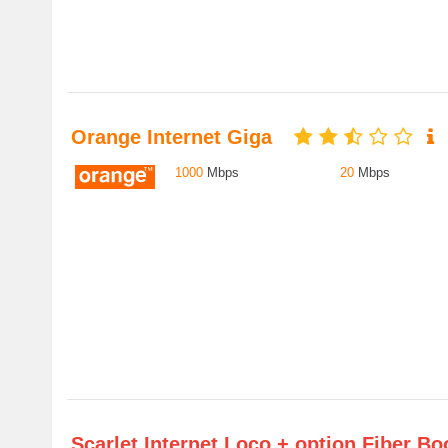
Orange Internet Giga
1000
Mbps
20
Mbps
Scarlet Internet Loco + option Fiber B