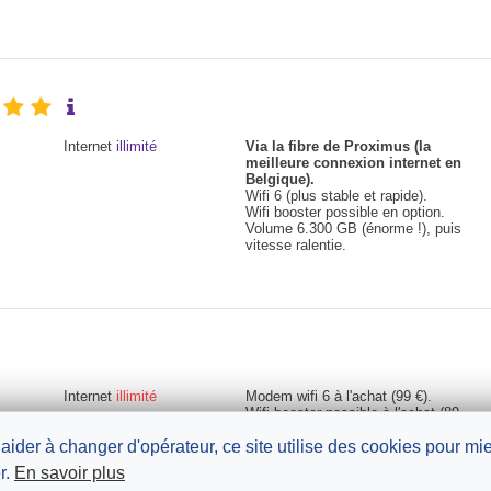
Internet
illimité
Via la fibre de Proximus (la
meilleure connexion internet en
Belgique).
Wifi 6 (plus stable et rapide).
Wifi booster possible en option.
Volume 6.300 GB (énorme !), puis
vitesse ralentie.
Internet
illimité
Modem wifi 6 à l'achat (99 €).
Wifi booster possible à l'achat (89
€).
 aider à changer d'opérateur, ce site utilise des cookies pour m
Paiement du matériel avant la
livraison.
r.
En savoir plus
Volume réellement illimité.