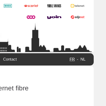
Contact
FR
-
NL
rnet fibre