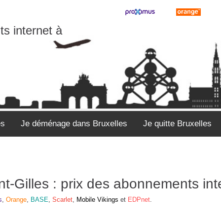
s internet à
es
Je déménage dans Bruxelles
Je quitte Bruxelles
nt-Gilles : prix des abonnements inte
s
,
Orange
,
BASE
,
Scarlet
,
Mobile Vikings
et
EDPnet
.