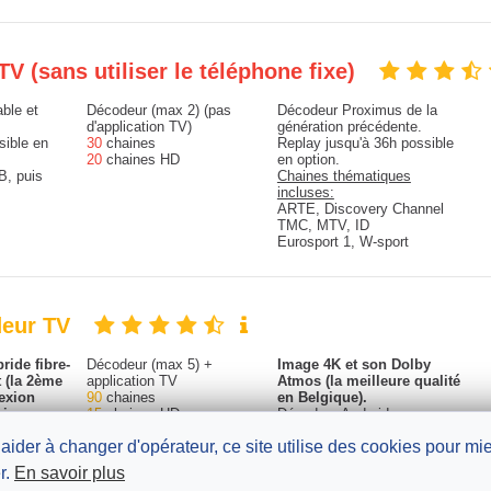
TV (sans utiliser le téléphone fixe)
able et
Décodeur (max 2) (pas
Décodeur Proximus de la
d'application TV)
génération précédente.
sible en
30
chaines
Replay jusqu'à 36h possible
20
chaines HD
en option.
B, puis
Chaines thématiques
incluses:
ARTE, Discovery Channel
TMC, MTV, ID
Eurosport 1, W-sport
deur TV
ride fibre-
Décodeur (max 5) +
Image 4K et son Dolby
 (la 2ème
application TV
Atmos (la meilleure qualité
exion
90
chaines
en Belgique).
gique, en
15
chaines HD
Décodeur Android.
rapide).
Compatible Netflix, Prime
 aider à changer d'opérateur, ce site utilise des cookies pour m
le et rapide).
Video, Disney+, Youtube
sible en
Premium, Be tv, HBO Max,
r.
En savoir plus
Apple TV+ et DAZN