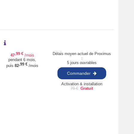
,99
€
Délais moyen actuel de Proximus
47
/mois
:
pendant 6 mois,
5 jours ouvrables
,99
€
puis
82
/mois
Commander
Activation & installation
79
€
Gratuit