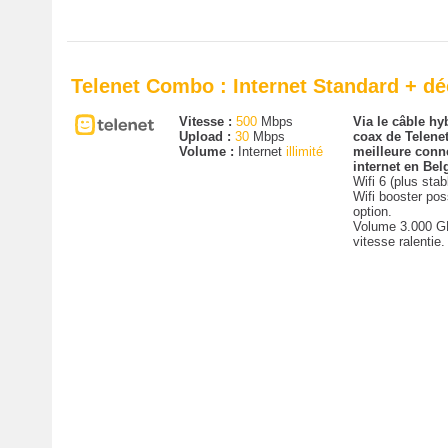
Telenet Combo : Internet Standard + d
Vitesse :
500
Mbps
Via le câble hyb
Upload :
30
Mbps
coax de Telenet
Volume :
Internet
illimité
meilleure conn
internet en Bel
Wifi 6 (plus stab
Wifi booster pos
option.
Volume 3.000 G
vitesse ralentie.