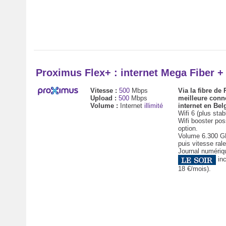
Proximus Flex+ : internet Mega Fiber 
Vitesse :
500
Mbps
Via la fibre de
Upload :
500
Mbps
meilleure conn
Volume :
Internet
illimité
internet en Bel
Wifi 6 (plus stab
Wifi booster pos
option.
Volume 6.300 GB
puis vitesse rale
Journal numériq
inc
18 €/mois).