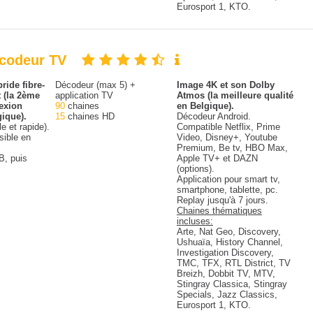
Eurosport 1, KTO.
écodeur TV
ride fibre-
Décodeur (max 5) +
Image 4K et son Dolby
 (la 2ème
application TV
Atmos (la meilleure qualité
exion
90
chaines
en Belgique).
gique).
15
chaines HD
Décodeur Android.
le et rapide).
Compatible Netflix, Prime
sible en
Video, Disney+, Youtube
Premium, Be tv, HBO Max,
B, puis
Apple TV+ et DAZN
(options).
Application pour smart tv,
smartphone, tablette, pc.
Replay jusqu'à 7 jours.
Chaines thématiques
incluses:
Arte, Nat Geo, Discovery,
Ushuaïa, History Channel,
Investigation Discovery,
TMC, TFX, RTL District, TV
Breizh, Dobbit TV, MTV,
Stingray Classica, Stingray
Specials, Jazz Classics,
Eurosport 1, KTO.