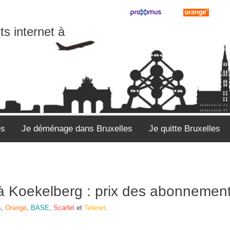
s internet à
es
Je déménage dans Bruxelles
Je quitte Bruxelles
v à Koekelberg : prix des abonnemen
s
,
Orange
,
BASE
,
Scarlet
et
Telenet
.