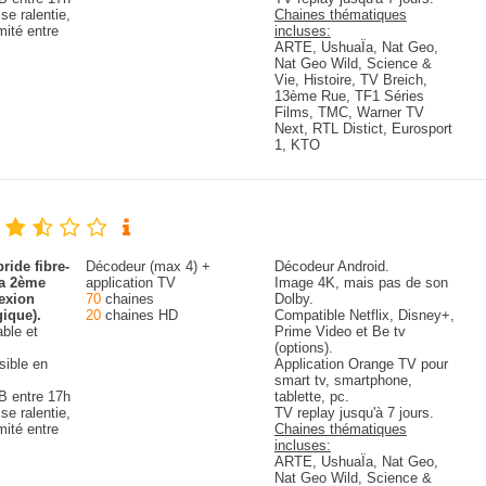
se ralentie,
Chaines thématiques
imité entre
incluses:
ARTE, UshuaÏa, Nat Geo,
Nat Geo Wild, Science &
Vie, Histoire, TV Breich,
13ème Rue, TF1 Séries
Films, TMC, Warner TV
Next, RTL Distict, Eurosport
1, KTO
ride fibre-
Décodeur (max 4) +
Décodeur Android.
la 2ème
application TV
Image 4K, mais pas de son
exion
70
chaines
Dolby.
gique).
20
chaines HD
Compatible Netflix, Disney+,
able et
Prime Video et Be tv
(options).
sible en
Application Orange TV pour
smart tv, smartphone,
B entre 17h
tablette, pc.
se ralentie,
TV replay jusqu'à 7 jours.
imité entre
Chaines thématiques
incluses:
ARTE, UshuaÏa, Nat Geo,
Nat Geo Wild, Science &