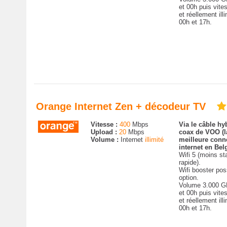
et 00h puis vites
et réellement ill
00h et 17h.
Orange Internet Zen + décodeur TV
Vitesse :
400
Mbps
Via le câble hyb
Upload :
20
Mbps
coax de VOO (
Volume :
Internet
illimité
meilleure conn
internet en Bel
Wifi 5 (moins st
rapide).
Wifi booster pos
option.
Volume 3.000 G
et 00h puis vites
et réellement ill
00h et 17h.