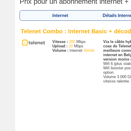
Prix pour un abonnement internet +
Internet
Détails Intern
Telenet Combo : Internet Basic + déco
Vitesse :
200
Mbps
Via le câble hyb
Upload :
20
Mbps
coax de Telenet
Volume :
Internet
illimité
meilleure conn
internet en Bel
version moins 
Wifi 6 (plus stab
Wifi booster pos
option.
Volume 3.000 G
vitesse ralentie.