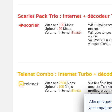
Scarlet Pack Trio : internet + décodeur 
Vitesse :
100
Mbps
Wifi 5 (moins st
Upload :
20
Mbps
rapide).
Volume :
Internet
illimité
Wifi booster pos
option.
Volume 3.000 G
vitesse ralentie.
Telenet Combo : Internet Turbo + déco
Vitesse :
2500
Mbps
Via le câble hyb
Upload :
100
Mbps
coax de Telenet
Volume :
Internet
illimité
meilleure conn
internet en Bel
version la plus 
Afin de vous
Wifi 6 (plus stab
Wifi booster pos
accompagne
option.