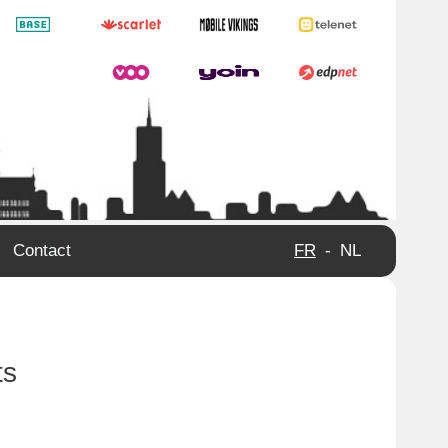
Contact
FR
-
NL
ts