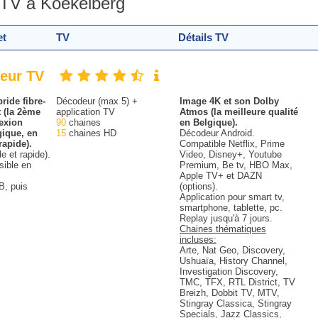
 TV à Koekelberg
et
TV
Détails TV
deur TV
ride fibre-
Décodeur (max 5) +
Image 4K et son Dolby
 (la 2ème
application TV
Atmos (la meilleure qualité
exion
90
chaines
en Belgique).
gique, en
15
chaines HD
Décodeur Android.
rapide).
Compatible Netflix, Prime
le et rapide).
Video, Disney+, Youtube
sible en
Premium, Be tv, HBO Max,
Apple TV+ et DAZN
B, puis
(options).
Application pour smart tv,
smartphone, tablette, pc.
Replay jusqu'à 7 jours.
Chaines thématiques
incluses:
Arte, Nat Geo, Discovery,
Ushuaïa, History Channel,
Investigation Discovery,
TMC, TFX, RTL District, TV
Breizh, Dobbit TV, MTV,
Stingray Classica, Stingray
Specials, Jazz Classics,