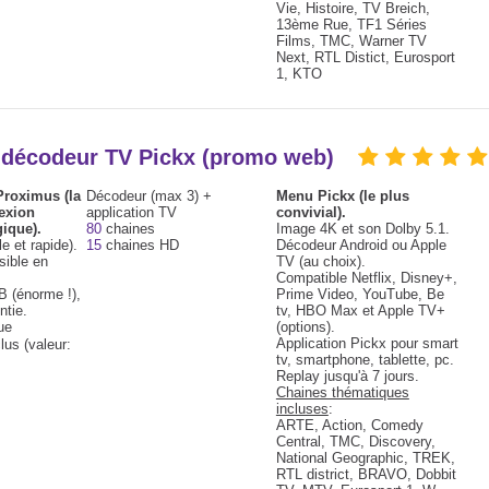
Vie, Histoire, TV Breich,
13ème Rue, TF1 Séries
Films, TMC, Warner TV
Next, RTL Distict, Eurosport
1, KTO
+ décodeur TV Pickx (promo web)
 Proximus (la
Décodeur (max 3) +
Menu Pickx (le plus
exion
application TV
convivial).
gique).
80
chaines
Image 4K et son Dolby 5.1.
le et rapide).
15
chaines HD
Décodeur Android ou Apple
sible en
TV (au choix).
Compatible Netflix, Disney+,
 (énorme !),
Prime Video, YouTube, Be
ntie.
tv, HBO Max et Apple TV+
ue
(options).
Application Pickx pour smart
lus (valeur:
tv, smartphone, tablette, pc.
Replay jusqu'à 7 jours.
Chaines thématiques
incluses
:
ARTE, Action, Comedy
Central, TMC, Discovery,
National Geographic, TREK,
RTL district, BRAVO, Dobbit