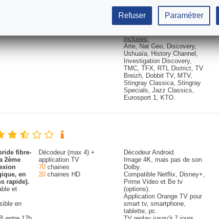
B, puis
(options).
Application pour smart tv,
Refuser
Paramétrer
smartphone, tablette, pc.
Replay jusqu'à 7 jours.
Chaines thématiques
incluses:
Arte, Nat Geo, Discovery,
Ushuaïa, History Channel,
Investigation Discovery,
TMC, TFX, RTL District, TV
Breizh, Dobbit TV, MTV,
Stingray Classica, Stingray
Specials, Jazz Classics,
Eurosport 1, KTO.
ride fibre-
Décodeur (max 4) +
Décodeur Android.
la 2ème
application TV
Image 4K, mais pas de son
exion
70
chaines
Dolby.
gique, en
20
chaines HD
Compatible Netflix, Disney+,
s rapide).
Prime Video et Be tv
able et
(options).
Application Orange TV pour
sible en
smart tv, smartphone,
tablette, pc.
B entre 17h
TV replay jusqu'à 7 jours.