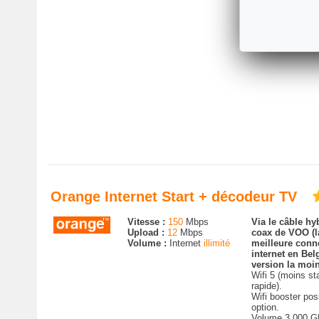
Volume 3.000 G
vitesse ralentie.
Orange Internet Start + décodeur TV
Vitesse :
150
Mbps
Via le câble hyb
Upload :
12
Mbps
coax de VOO (
Volume :
Internet
illimité
meilleure conn
internet en Bel
version la moin
Wifi 5 (moins st
rapide).
Wifi booster pos
option.
Volume 3.000 G