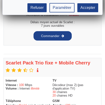
Refuser
Paramétrer
Accepter
55
€
/mois
Activation & installation
108
€
Gratuit
Délais moyen actuel de Scarlet :
7 jours ouvrables
Commander
Scarlet Pack Trio fixe + Mobile Cherry
Internet
TV
Vitesse :
100
Mbps
Décodeur (max 2) (pas
Volume :
Internet
illimité
d'application TV)
30
chaines
20
chaines HD
Téléphone
GSM