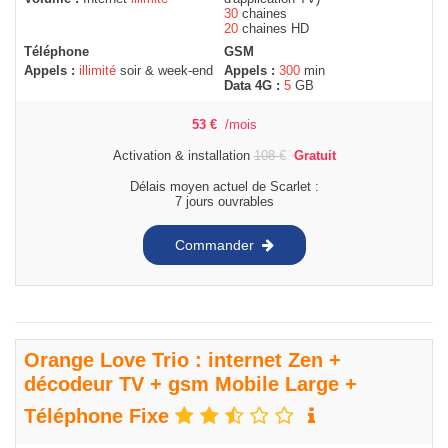
30
chaines
20
chaines HD
Téléphone
GSM
Appels :
illimité
soir & week-end
Appels :
300
min
Data 4G :
5
GB
53
€
/mois
Activation & installation
108
€
Gratuit
Délais moyen actuel de Scarlet :
7 jours ouvrables
Commander
Orange Love Trio : internet Zen +
décodeur TV + gsm Mobile Large +
Téléphone Fixe