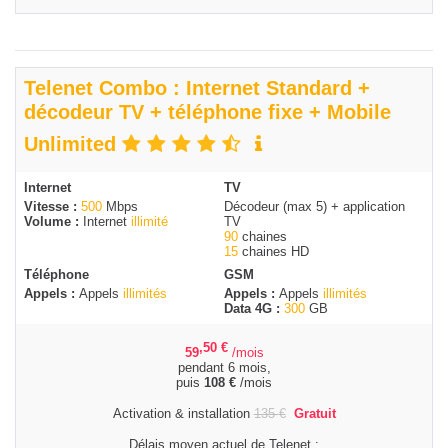
Telenet Combo : Internet Standard +
décodeur TV + téléphone fixe + Mobile
Unlimited
Internet
TV
Vitesse :
500
Mbps
Décodeur (max 5) + application
Volume :
Internet
illimité
TV
90
chaines
15
chaines HD
Téléphone
GSM
Appels :
Appels
illimités
Appels :
Appels
illimités
Data 4G :
300
GB
,50
€
59
/mois
pendant 6 mois,
puis
108
€
/mois
Activation & installation
135
€
Gratuit
Délais moyen actuel de Telenet :