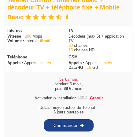
Telenet Combo : Internet Basic +
décodeur TV + téléphone fixe + Mobile
Basic
Internet
TV
Vitesse :
200
Mbps
Décodeur (max 5) + application
Volume :
Internet
illimité
TV
90
chaines
15
chaines HD
Téléphone
GSM
Appels :
Appels
illimités
Appels :
Appels
illimités
Data 4G :
15
GB
57
€
/mois
pendant 6 mois,
puis
88
€
/mois
Activation & installation
135
€
Gratuit
Délais moyen actuel de Telenet :
6 jours ouvrables
Commander