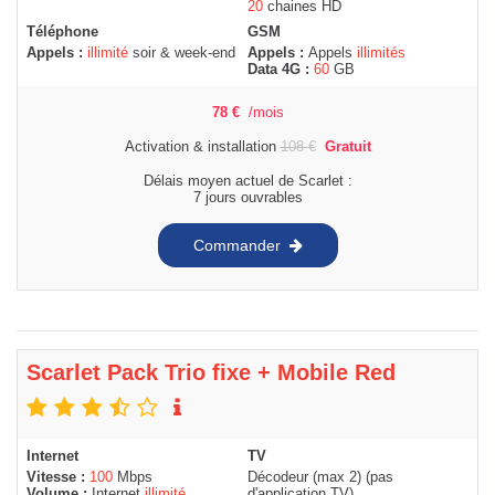
20
chaines HD
Téléphone
GSM
Appels :
illimité
soir & week-end
Appels :
Appels
illimités
Data 4G :
60
GB
78
€
/mois
Activation & installation
108
€
Gratuit
Délais moyen actuel de Scarlet :
7 jours ouvrables
Commander
Scarlet Pack Trio fixe + Mobile Red
Internet
TV
Vitesse :
100
Mbps
Décodeur (max 2) (pas
Volume :
Internet
illimité
d'application TV)