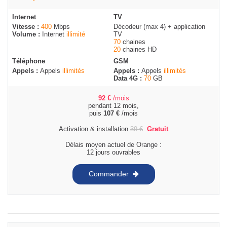
Internet
TV
Vitesse :
400
Mbps
Décodeur (max 4) + application
Volume :
Internet
illimité
TV
70
chaines
20
chaines HD
Téléphone
GSM
Appels :
Appels
illimités
Appels :
Appels
illimités
Data 4G :
70
GB
92
€
/mois
pendant 12 mois,
puis
107
€
/mois
Activation & installation
39
€
Gratuit
Délais moyen actuel de Orange :
12 jours ouvrables
Commander