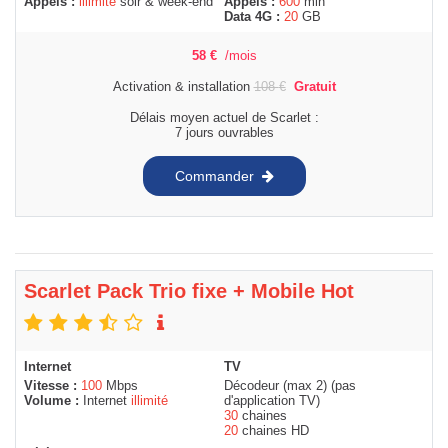
Appels :
illimité
soir & week-end
Appels :
600
min
Data 4G :
20
GB
58
€
/mois
Activation & installation
108
€
Gratuit
Délais moyen actuel de Scarlet :
7 jours ouvrables
Commander
Scarlet Pack Trio fixe + Mobile Hot
Internet
TV
Vitesse :
100
Mbps
Décodeur (max 2) (pas
Volume :
Internet
illimité
d'application TV)
30
chaines
20
chaines HD