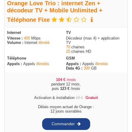
Orange Love Trio : internet Zen +
décodeur TV + Mobile Unlimited +
Téléphone Fixe
Internet
TV
Vitesse :
400
Mbps
Décodeur (max 4) + application
Volume :
Internet
illimité
TV
70
chaines
20
chaines HD
Téléphone
GSM
Appels :
Appels
illimités
Appels :
Appels
illimités
Data 4G :
300
GB
104
€
/mois
pendant 12 mois,
puis
123
€
/mois
Activation & installation
39
€
Gratuit
Délais moyen actuel de Orange :
12 jours ouvrables
Commander