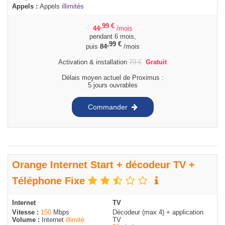
Appels :
Appels
illimités
,99
€
44
/mois
pendant 6 mois,
,99
€
puis
84
/mois
Activation & installation
79
€
Gratuit
Délais moyen actuel de Proximus :
5 jours ouvrables
Commander
Orange Internet Start + décodeur TV +
Téléphone Fixe
Internet
TV
Vitesse :
150
Mbps
Décodeur (max 4) + application
Volume :
Internet
illimité
TV