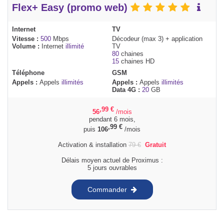
Flex+ Easy (promo web)
Internet
TV
Vitesse :
500
Mbps
Décodeur (max 3) + application
Volume :
Internet
illimité
TV
80
chaines
15
chaines HD
Téléphone
GSM
Appels :
Appels
illimités
Appels :
Appels
illimités
Data 4G :
20
GB
,99
€
56
/mois
pendant 6 mois,
,99
€
puis
106
/mois
Activation & installation
79
€
Gratuit
Délais moyen actuel de Proximus :
5 jours ouvrables
Commander