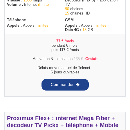
Vitesse :
2500
Mbps
Décodeur (max 5) + application
Volume :
Internet
illimité
TV
90
chaines
15
chaines HD
Téléphone
GSM
Appels :
Appels
illimités
Appels :
Appels
illimités
Data 4G :
15
GB
77
€
/mois
pendant 6 mois,
puis
117
€
/mois
Activation & installation
135
€
Gratuit
Délais moyen actuel de Telenet :
6 jours ouvrables
Commander
Proximus Flex+ : internet Mega Fiber +
décodeur TV Pickx + téléphone + Mobile