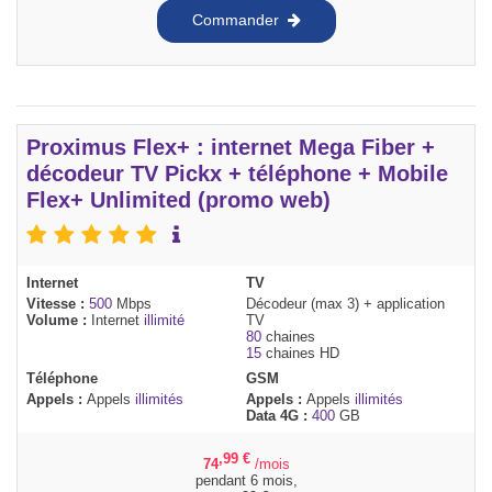
Commander
Proximus Flex+ : internet Mega Fiber +
décodeur TV Pickx + téléphone + Mobile
Flex+ Unlimited (promo web)
Internet
TV
Vitesse :
500
Mbps
Décodeur (max 3) + application
Volume :
Internet
illimité
TV
80
chaines
15
chaines HD
Téléphone
GSM
Appels :
Appels
illimités
Appels :
Appels
illimités
Data 4G :
400
GB
,99
€
74
/mois
pendant 6 mois,