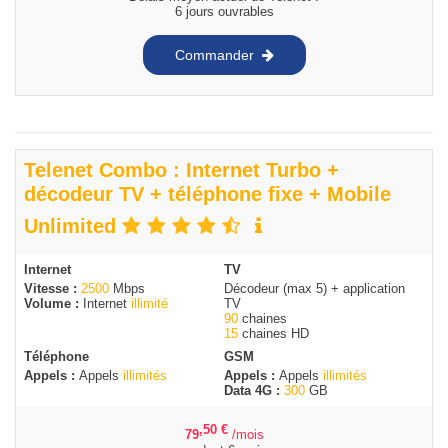
6 jours ouvrables
Commander
Telenet Combo : Internet Turbo +
décodeur TV + téléphone fixe + Mobile
Unlimited
Internet
TV
Vitesse :
2500
Mbps
Décodeur (max 5) + application
Volume :
Internet
illimité
TV
90
chaines
15
chaines HD
Téléphone
GSM
Appels :
Appels
illimités
Appels :
Appels
illimités
Data 4G :
300
GB
,50
€
79
/mois