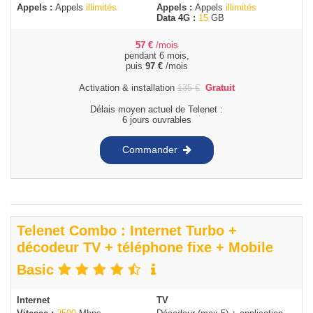
Appels :
Appels
illimités
Appels :
Appels
illimités
Data 4G :
15
GB
57
€
/mois
pendant 6 mois,
puis
97
€
/mois
Activation & installation
135
€
Gratuit
Délais moyen actuel de Telenet :
6 jours ouvrables
Commander
Telenet Combo : Internet Turbo +
décodeur TV + téléphone fixe + Mobile
Basic
Internet
TV