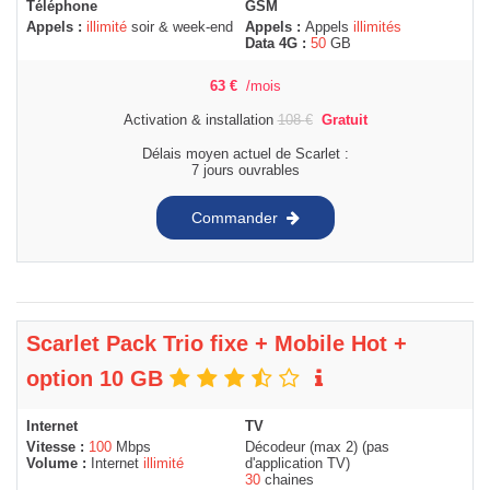
Téléphone
GSM
Appels :
illimité
soir & week-end
Appels :
Appels
illimités
Data 4G :
50
GB
63
€
/mois
Activation & installation
108
€
Gratuit
Délais moyen actuel de Scarlet :
7 jours ouvrables
Commander
Scarlet Pack Trio fixe + Mobile Hot +
option 10 GB
Internet
TV
Vitesse :
100
Mbps
Décodeur (max 2) (pas
Volume :
Internet
illimité
d'application TV)
30
chaines