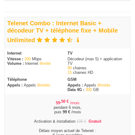
Telenet Combo : Internet Basic +
décodeur TV + téléphone fixe + Mobile
Unlimited
Internet
TV
Vitesse :
200
Mbps
Décodeur (max 5) + application
Volume :
Internet
illimité
TV
90
chaines
15
chaines HD
Téléphone
GSM
Appels :
Appels
illimités
Appels :
Appels
illimités
Data 4G :
300
GB
,50
€
59
/mois
pendant 6 mois,
puis
99
€
/mois
Activation & installation
135
€
Gratuit
Délais moyen actuel de Telenet :