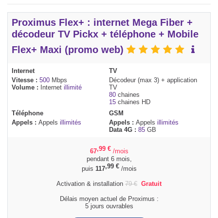
Proximus Flex+ : internet Mega Fiber +
décodeur TV Pickx + téléphone + Mobile
Flex+ Maxi (promo web)
Internet
TV
Vitesse :
500
Mbps
Décodeur (max 3) + application
Volume :
Internet
illimité
TV
80
chaines
15
chaines HD
Téléphone
GSM
Appels :
Appels
illimités
Appels :
Appels
illimités
Data 4G :
85
GB
,99
€
67
/mois
pendant 6 mois,
,99
€
puis
117
/mois
Activation & installation
79
€
Gratuit
Délais moyen actuel de Proximus :
5 jours ouvrables