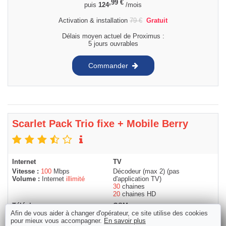
,99
€
puis
124
/mois
Activation & installation
79
€
Gratuit
Délais moyen actuel de Proximus :
5 jours ouvrables
Commander
Scarlet Pack Trio fixe + Mobile Berry
Internet
TV
Vitesse :
100
Mbps
Décodeur (max 2) (pas
Volume :
Internet
illimité
d'application TV)
30
chaines
20
chaines HD
Téléphone
GSM
Afin de vous aider à changer d'opérateur, ce site utilise des cookies
Appels :
illimité
soir & week-end
Appels :
300
min
pour mieux vous accompagner.
En savoir plus
Data 4G :
10
GB