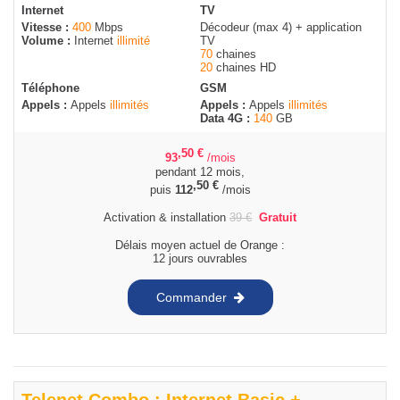
Internet
TV
Vitesse :
400
Mbps
Décodeur (max 4) + application
Volume :
Internet
illimité
TV
70
chaines
20
chaines HD
Téléphone
GSM
Appels :
Appels
illimités
Appels :
Appels
illimités
Data 4G :
140
GB
,50
€
93
/mois
pendant 12 mois,
,50
€
puis
112
/mois
Activation & installation
39
€
Gratuit
Délais moyen actuel de Orange :
12 jours ouvrables
Commander