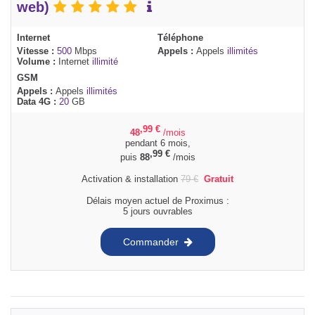
web)
Internet
Téléphone
Vitesse :
500
Mbps
Appels :
Appels
illimités
Volume :
Internet
illimité
GSM
Appels :
Appels
illimités
Data 4G :
20
GB
,99
€
48
/mois
pendant 6 mois,
,99
€
puis
88
/mois
Activation & installation
79
€
Gratuit
Délais moyen actuel de Proximus :
5 jours ouvrables
Commander