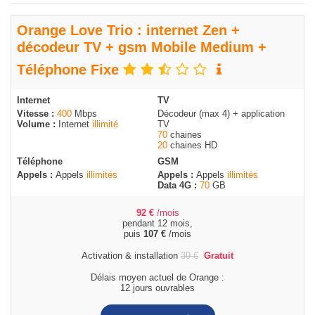
Orange Love Trio : internet Zen +
décodeur TV + gsm Mobile Medium +
Téléphone Fixe
Internet
TV
Vitesse :
400
Mbps
Décodeur (max 4) + application
Volume :
Internet
illimité
TV
70
chaines
20
chaines HD
Téléphone
GSM
Appels :
Appels
illimités
Appels :
Appels
illimités
Data 4G :
70
GB
92
€
/mois
pendant 12 mois,
puis
107
€
/mois
Activation & installation
39
€
Gratuit
Délais moyen actuel de Orange :
12 jours ouvrables