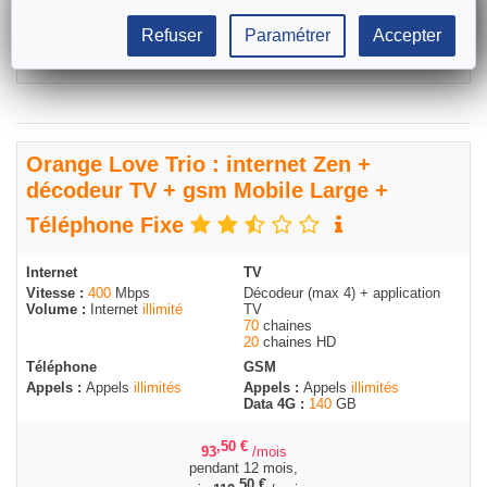
Refuser
Paramétrer
Accepter
Commander
Orange Love Trio : internet Zen +
décodeur TV + gsm Mobile Large +
Téléphone Fixe
Internet
TV
Vitesse :
400
Mbps
Décodeur (max 4) + application
Volume :
Internet
illimité
TV
70
chaines
20
chaines HD
Téléphone
GSM
Appels :
Appels
illimités
Appels :
Appels
illimités
Data 4G :
140
GB
,50
€
93
/mois
pendant 12 mois,
,50
€