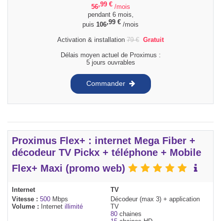
,99
€
56
/mois
pendant 6 mois,
,99
€
puis
106
/mois
Activation & installation
79
€
Gratuit
Délais moyen actuel de Proximus :
5 jours ouvrables
Commander
Proximus Flex+ : internet Mega Fiber +
décodeur TV Pickx + téléphone + Mobile
Flex+ Maxi (promo web)
Internet
TV
Vitesse :
500
Mbps
Décodeur (max 3) + application
Volume :
Internet
illimité
TV
80
chaines