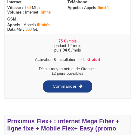
Internet
Téléphone
Vitesse :
150
Mbps
Appels :
Appels
illimités
Volume :
Internet
illimité
GSM
Appels :
Appels
illimités
Data 4G :
300
GB
75
€
/mois
pendant 12 mois,
puis
94
€
/mois
Activation & installation
39
€
Gratuit
Délais moyen actuel de Orange :
12 jours ouvrables
Commander
Proximus Flex+ : internet Mega Fiber +
ligne fixe + Mobile Flex+ Easy (promo