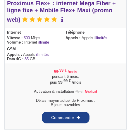
Proximus Flex+ : internet Mega Fiber +
ligne fixe + Mobile Flex+ Maxi (promo
web)
Internet
Téléphone
Vitesse :
500
Mbps
Appels :
Appels
illimités
Volume :
Internet
illimité
GSM
Appels :
Appels
illimités
Data 4G :
85
GB
,99
€
59
/mois
pendant 6 mois,
,99
€
puis
99
/mois
Activation & installation
79
€
Gratuit
Délais moyen actuel de Proximus :
5 jours ouvrables
Commander