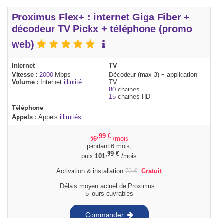
Proximus Flex+ : internet Giga Fiber +
décodeur TV Pickx + téléphone (promo
web)
Internet
TV
Vitesse :
2000
Mbps
Décodeur (max 3) + application
Volume :
Internet
illimité
TV
80
chaines
15
chaines HD
Téléphone
Appels :
Appels
illimités
,99
€
56
/mois
pendant 6 mois,
,99
€
puis
101
/mois
Activation & installation
79
€
Gratuit
Délais moyen actuel de Proximus :
5 jours ouvrables
Commander