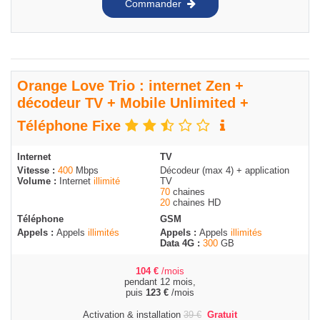
Commander
Orange Love Trio : internet Zen +
décodeur TV + Mobile Unlimited +
Téléphone Fixe
Internet
TV
Vitesse :
400
Mbps
Décodeur (max 4) + application
Volume :
Internet
illimité
TV
70
chaines
20
chaines HD
Téléphone
GSM
Appels :
Appels
illimités
Appels :
Appels
illimités
Data 4G :
300
GB
104
€
/mois
pendant 12 mois,
puis
123
€
/mois
Activation & installation
39
€
Gratuit