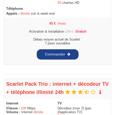
20
chaines HD
Téléphone
Appels :
illimité
soir & week-end
45
€
/mois
Activation & installation
108
€
Gratuit
Délais moyen actuel de Scarlet :
7 jours ouvrables
Commander
Scarlet Pack Trio : internet + décodeur TV
+ téléphone illimité 24h
Internet
TV
Vitesse :
100
Mbps
Décodeur (max 2) (pas
Volume :
Internet
illimité
d'application TV)