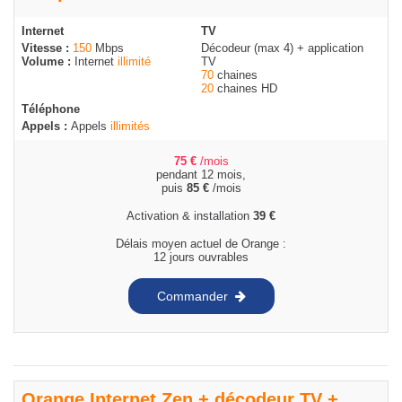
Internet
TV
Vitesse :
150
Mbps
Décodeur (max 4) + application
Volume :
Internet
illimité
TV
70
chaines
20
chaines HD
Téléphone
Appels :
Appels
illimités
75
€
/mois
pendant 12 mois,
puis
85
€
/mois
Activation & installation
39
€
Délais moyen actuel de Orange :
12 jours ouvrables
Commander
Orange Internet Zen + décodeur TV +