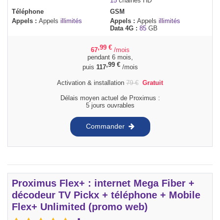
15
chaines HD
Téléphone
GSM
Appels :
Appels
illimités
Appels :
Appels
illimités
Data 4G :
85
GB
,99
€
67
/mois
pendant 6 mois,
,99
€
puis
117
/mois
Activation & installation
79
€
Gratuit
Délais moyen actuel de Proximus :
5 jours ouvrables
Commander
Proximus Flex+ : internet Mega Fiber +
décodeur TV Pickx + téléphone + Mobile
Flex+ Unlimited (promo web)