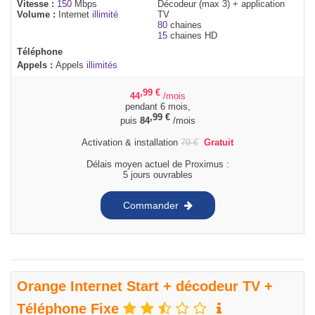
Vitesse :
150
Mbps
Décodeur (max 3) + application
Volume :
Internet
illimité
TV
80
chaines
15
chaines HD
Téléphone
Appels :
Appels
illimités
,99
€
44
/mois
pendant 6 mois,
,99
€
puis
84
/mois
Activation & installation
79
€
Gratuit
Délais moyen actuel de Proximus :
5 jours ouvrables
Commander
Orange Internet Start + décodeur TV +
Téléphone Fixe