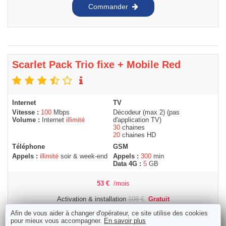
Commander
Scarlet Pack Trio fixe + Mobile Red
Internet
TV
Vitesse :
100
Mbps
Décodeur (max 2) (pas
Volume :
Internet
illimité
d'application TV)
30
chaines
20
chaines HD
Téléphone
GSM
Appels :
illimité
soir & week-end
Appels :
300
min
Data 4G :
5
GB
53
€
/mois
Activation & installation
108
€
Gratuit
Afin de vous aider à changer d'opérateur, ce site utilise des cookies
Délais moyen actuel de Scarlet :
pour mieux vous accompagner.
En savoir plus
7 jours ouvrables