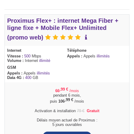
Proximus Flex+ : internet Mega Fiber +
ligne fixe + Mobile Flex+ Unlimited
(promo web)
Internet
Téléphone
Vitesse :
500
Mbps
Appels :
Appels
illimités
Volume :
Internet
illimité
GSM
Appels :
Appels
illimités
Data 4G :
400
GB
,99
€
66
/mois
pendant 6 mois,
,99
€
puis
106
/mois
Activation & installation
79
€
Gratuit
Délais moyen actuel de Proximus :
5 jours ouvrables