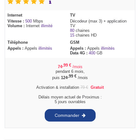
Internet
TV
Vitesse :
500
Mbps
Décodeur (max 3) + application
Volume :
Internet
illimité
TV
80
chaines
15
chaines HD
Téléphone
GSM
Appels :
Appels
illimités
Appels :
Appels
illimités
Data 4G :
400
GB
,99
€
74
/mois
pendant 6 mois,
,99
€
puis
124
/mois
Activation & installation
79
€
Gratuit
Délais moyen actuel de Proximus :
5 jours ouvrables
Commander