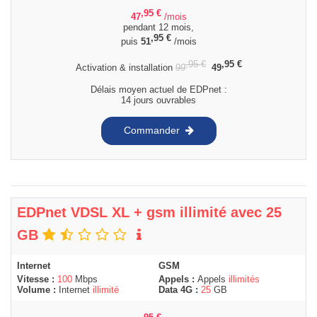
,95
€
47
/mois
pendant 12 mois,
,95
€
puis
51
/mois
,95
€
,95
€
Activation & installation
99
49
Délais moyen actuel de EDPnet :
14 jours ouvrables
Commander
EDPnet VDSL XL + gsm illimité avec 25
GB
Internet
GSM
Vitesse :
100
Mbps
Appels :
Appels
illimités
Volume :
Internet
illimité
Data 4G :
25
GB