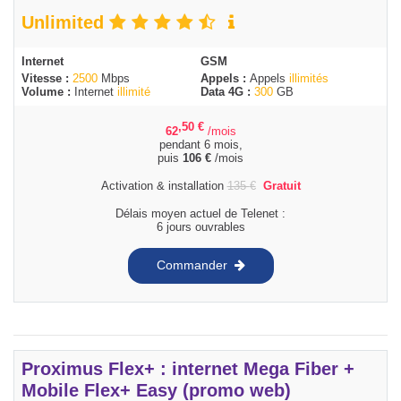
Unlimited
Internet
GSM
Vitesse :
2500
Mbps
Appels :
Appels
illimités
Volume :
Internet
illimité
Data 4G :
300
GB
,50
€
62
/mois
pendant 6 mois,
puis
106
€
/mois
Activation & installation
135
€
Gratuit
Délais moyen actuel de Telenet :
6 jours ouvrables
Commander
Proximus Flex+ : internet Mega Fiber +
Mobile Flex+ Easy (promo web)