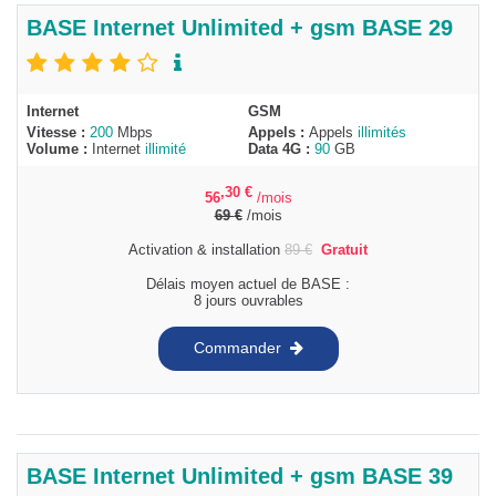
BASE Internet Unlimited + gsm BASE 29
Internet
GSM
Vitesse :
200
Mbps
Appels :
Appels
illimités
Volume :
Internet
illimité
Data 4G :
90
GB
,30
€
56
/mois
69
€
/mois
Activation & installation
89
€
Gratuit
Délais moyen actuel de BASE :
8 jours ouvrables
Commander
BASE Internet Unlimited + gsm BASE 39