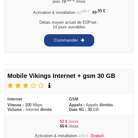
puis
72
/mois
,95
€
,95
€
Activation & installation
99
49
Délais moyen actuel de EDPnet :
14 jours ouvrables
Commander
Mobile Vikings Internet + gsm 30 GB
Internet
GSM
Vitesse :
100
Mbps
Appels :
Appels
illimités
Volume :
Internet
illimité
Data 4G :
30
GB
52
€
/mois
55
€
/mois
Activation & installation
149
€
Gratuit