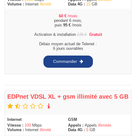
Volume :
Internet
illimité
Data 4G :
15
GB
60
€
/mois
pendant 6 mois,
puis
95
€
/mois
Activation & installation
135
€
Gratuit
Délais moyen actuel de Telenet :
6 jours ouvrables
Commander
EDPnet VDSL XL + gsm illimité avec 5 GB
Internet
GSM
Vitesse :
100
Mbps
Appels :
Appels
illimités
Volume :
Internet
illimité
Data 4G :
5
GB