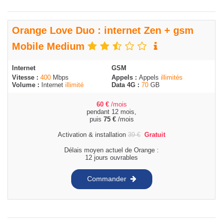
Orange Love Duo : internet Zen + gsm
Mobile Medium
Internet
GSM
Vitesse :
400
Mbps
Appels :
Appels
illimités
Volume :
Internet
illimité
Data 4G :
70
GB
60
€
/mois
pendant 12 mois,
puis
75
€
/mois
Activation & installation
39
€
Gratuit
Délais moyen actuel de Orange :
12 jours ouvrables
Commander