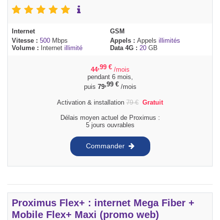
Internet
GSM
Vitesse :
500
Mbps
Appels :
Appels
illimités
Volume :
Internet
illimité
Data 4G :
20
GB
,99
€
44
/mois
pendant 6 mois,
,99
€
puis
79
/mois
Activation & installation
79
€
Gratuit
Délais moyen actuel de Proximus :
5 jours ouvrables
Commander
Proximus Flex+ : internet Mega Fiber +
Mobile Flex+ Maxi (promo web)