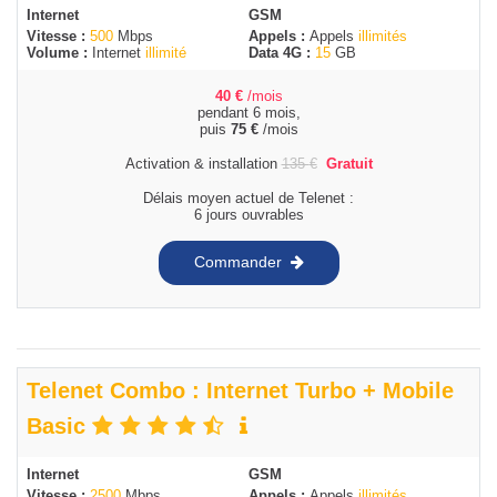
Internet
GSM
Vitesse :
500
Mbps
Appels :
Appels
illimités
Volume :
Internet
illimité
Data 4G :
15
GB
40
€
/mois
pendant 6 mois,
puis
75
€
/mois
Activation & installation
135
€
Gratuit
Délais moyen actuel de Telenet :
6 jours ouvrables
Commander
Telenet Combo : Internet Turbo + Mobile
Basic
Internet
GSM
Vitesse :
2500
Mbps
Appels :
Appels
illimités