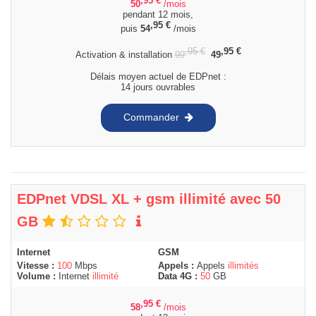
,95
€
50
/mois
pendant 12 mois,
,95
€
puis
54
/mois
,95
€
,95
€
Activation & installation
99
49
Délais moyen actuel de EDPnet :
14 jours ouvrables
Commander
EDPnet VDSL XL + gsm illimité avec 50
GB
Internet
GSM
Vitesse :
100
Mbps
Appels :
Appels
illimités
Volume :
Internet
illimité
Data 4G :
50
GB
,95
€
58
/mois