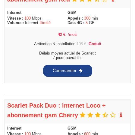
Internet
GSM
Vitesse :
100
Mbps
Appels :
300
min
Volume :
Internet
illimité
Data 4G :
5
GB
42
€
/mois
Activation & installation
108
€
Gratuit
Délais moyen actuel de Scarlet :
7 jours ouvrables
Commander
Scarlet Pack Duo : internet Loco +
abonnement gsm Cherry
Internet
GSM
Vitesse :
100
Mbps
Appels :
600
min