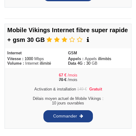
Mobile Vikings Internet fibre super rapide
+ gsm 30 GB
Internet
GSM
Vitesse :
1000
Mbps
Appels :
Appels
illimités
Volume :
Internet
illimité
Data 4G :
30
GB
67
€
/mois
70
€
/mois
Activation & installation
149
€
Gratuit
Délais moyen actuel de Mobile Vikings :
10 jours ouvrables
Commander