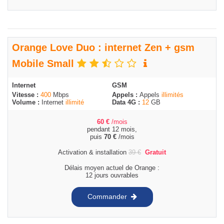
Orange Love Duo : internet Zen + gsm
Mobile Small
Internet
GSM
Vitesse :
400
Mbps
Appels :
Appels
illimités
Volume :
Internet
illimité
Data 4G :
12
GB
60
€
/mois
pendant 12 mois,
puis
70
€
/mois
Activation & installation
39
€
Gratuit
Délais moyen actuel de Orange :
12 jours ouvrables
Commander