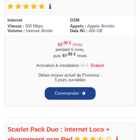
Internet
GSM
Vitesse :
500
Mbps
Appels :
Appels
illimités
Volume :
Internet
illimité
Data 4G :
400
GB
,99
€
62
/mois
pendant 6 mois,
,99
€
puis
97
/mois
Activation & installation
79
€
Gratuit
Délais moyen actuel de Proximus :
5 jours ouvrables
Commander
Scarlet Pack Duo : internet Loco +
abonnement gsm Red