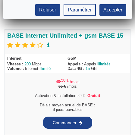
Commander
Refuser
Paramétrer
Accepter
BASE Internet Unlimited + gsm BASE 15
Internet
GSM
Vitesse :
200
Mbps
Appels :
Appels
illimités
Volume :
Internet
illimité
Data 4G :
15
GB
,50
€
46
/mois
55
€
/mois
Activation & installation
89
€
Gratuit
Délais moyen actuel de BASE :
8 jours ouvrables
Commander