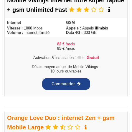
Mobile Vikings Internet fibre super rapide
+ gsm Unlimited Fast
Internet
GSM
Vitesse :
1000
Mbps
Appels :
Appels
illimités
Volume :
Internet
illimité
Data 4G :
300
GB
82
€
/mois
85
€
/mois
Activation & installation
149
€
Gratuit
Délais moyen actuel de Mobile Vikings :
10 jours ouvrables
Commander
Orange Love Duo : internet Zen + gsm
Mobile Large