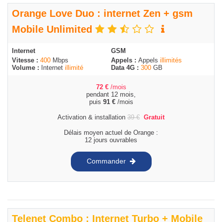
Orange Love Duo : internet Zen + gsm
Mobile Unlimited
Internet
GSM
Vitesse :
400
Mbps
Appels :
Appels
illimités
Volume :
Internet
illimité
Data 4G :
300
GB
72
€
/mois
pendant 12 mois,
puis
91
€
/mois
Activation & installation
39
€
Gratuit
Délais moyen actuel de Orange :
12 jours ouvrables
Commander
Telenet Combo : Internet Turbo + Mobile