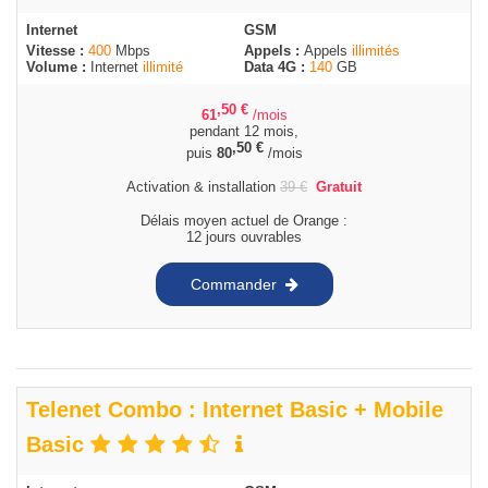
Internet
GSM
Vitesse :
400
Mbps
Appels :
Appels
illimités
Volume :
Internet
illimité
Data 4G :
140
GB
,50
€
61
/mois
pendant 12 mois,
,50
€
puis
80
/mois
Activation & installation
39
€
Gratuit
Délais moyen actuel de Orange :
12 jours ouvrables
Commander
Telenet Combo : Internet Basic + Mobile
Basic