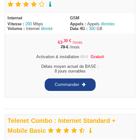
Internet
GSM
Vitesse :
200
Mbps
Appels :
Appels
illimités
Volume :
Internet
illimité
Data 4G :
300
GB
,30
€
63
/mois
79
€
/mois
Activation & installation
89
€
Gratuit
Délais moyen actuel de BASE :
8 jours ouvrables
Commander
Telenet Combo : Internet Standard +
Mobile Basic