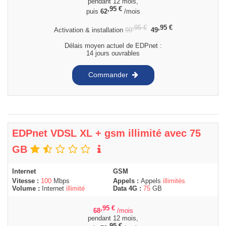
pendant 12 mois,
,95
€
puis
62
/mois
,95
€
,95
€
Activation & installation
99
49
Délais moyen actuel de EDPnet :
14 jours ouvrables
Commander
EDPnet VDSL XL + gsm illimité avec 75
GB
Internet
GSM
Vitesse :
100
Mbps
Appels :
Appels
illimités
Volume :
Internet
illimité
Data 4G :
75
GB
,95
€
68
/mois
pendant 12 mois,
,95
€