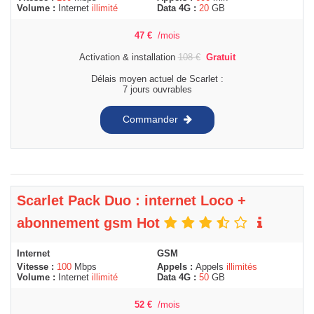
Volume :
Internet
illimité
Data 4G :
20
GB
47
€
/mois
Activation & installation
108
€
Gratuit
Délais moyen actuel de Scarlet :
7 jours ouvrables
Commander
Scarlet Pack Duo : internet Loco +
abonnement gsm Hot
Internet
GSM
Vitesse :
100
Mbps
Appels :
Appels
illimités
Volume :
Internet
illimité
Data 4G :
50
GB
52
€
/mois