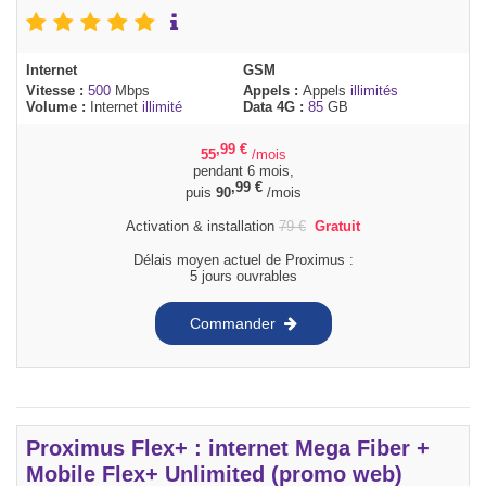
Internet
GSM
Vitesse :
500
Mbps
Appels :
Appels
illimités
Volume :
Internet
illimité
Data 4G :
85
GB
,99
€
55
/mois
pendant 6 mois,
,99
€
puis
90
/mois
Activation & installation
79
€
Gratuit
Délais moyen actuel de Proximus :
5 jours ouvrables
Commander
Proximus Flex+ : internet Mega Fiber +
Mobile Flex+ Unlimited (promo web)