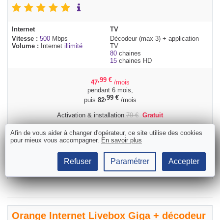
Internet
TV
Vitesse :
500
Mbps
Décodeur (max 3) + application
Volume :
Internet
illimité
TV
80
chaines
15
chaines HD
,99
€
47
/mois
pendant 6 mois,
,99
€
puis
82
/mois
Activation & installation
79
€
Gratuit
Délais moyen actuel de Proximus :
Afin de vous aider à changer d'opérateur, ce site utilise des cookies
5 jours ouvrables
pour mieux vous accompagner.
En savoir plus
Commander
Refuser
Paramétrer
Accepter
Orange Internet Livebox Giga + décodeur