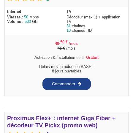
Internet
TV
Vitesse :
50
Mbps
Décodeur (max 1) + application
Volume :
500
GB
TV
31
chaines
10
chaines HD
,50
€
40
/mois
45
€
/mois
Activation & installation
89
€
Gratuit
Délais moyen actuel de BASE :
8 jours ouvrables
Commander
Proximus Flex+ : internet Giga Fiber +
décodeur TV Pickx (promo web)