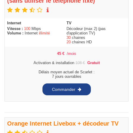
(sans utiliser le téléphone fixe)
Internet
TV
Vitesse :
100
Mbps
Décodeur (max 2) (pas
Volume :
Internet
illimité
d'application TV)
30
chaines
20
chaines HD
45
€
/mois
Activation & installation
108
€
Gratuit
Délais moyen actuel de Scarlet :
7 jours ouvrables
Commander
Orange Internet Livebox + décodeur TV