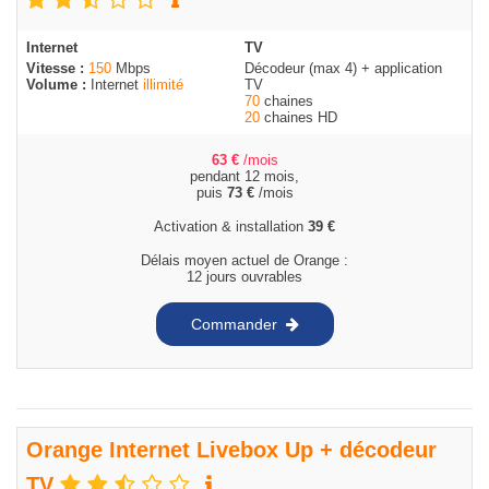
Internet
TV
Vitesse :
150
Mbps
Décodeur (max 4) + application
Volume :
Internet
illimité
TV
70
chaines
20
chaines HD
63
€
/mois
pendant 12 mois,
puis
73
€
/mois
Activation & installation
39
€
Délais moyen actuel de Orange :
12 jours ouvrables
Commander
Orange Internet Livebox Up + décodeur
TV