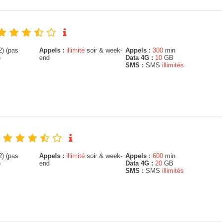
) (pas
Appels :
illimité
soir & week-
Appels :
300
min
)
end
Data 4G :
10
GB
SMS :
SMS
illimités
) (pas
Appels :
illimité
soir & week-
Appels :
600
min
)
end
Data 4G :
20
GB
SMS :
SMS
illimités