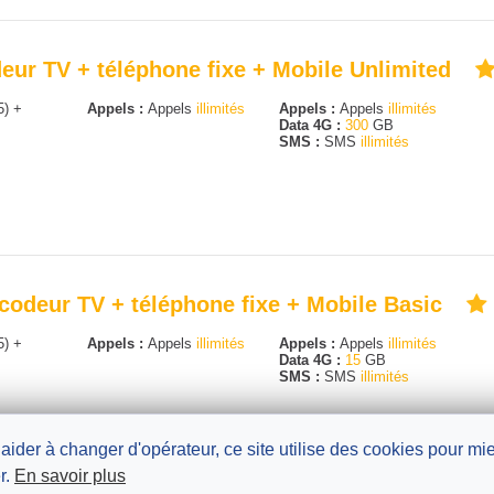
eur TV + téléphone fixe + Mobile Unlimited
5) +
Appels :
Appels
illimités
Appels :
Appels
illimités
Data 4G :
300
GB
SMS :
SMS
illimités
écodeur TV + téléphone fixe + Mobile Basic
5) +
Appels :
Appels
illimités
Appels :
Appels
illimités
Data 4G :
15
GB
SMS :
SMS
illimités
 aider à changer d'opérateur, ce site utilise des cookies pour m
r.
En savoir plus