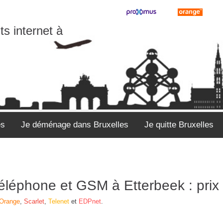
s internet à
es
Je déménage dans Bruxelles
Je quitte Bruxelles
 téléphone et GSM à Etterbeek : pr
Orange
,
Scarlet
,
Telenet
et
EDPnet
.