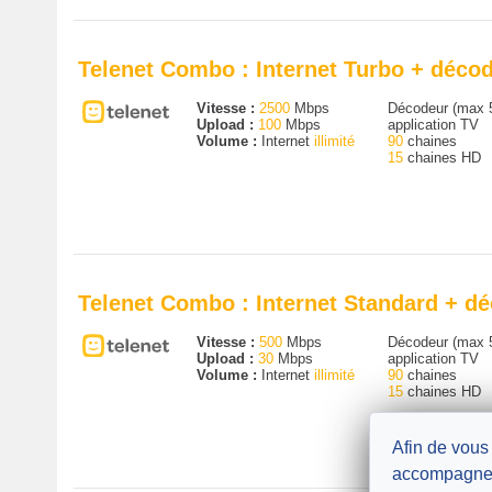
Telenet Combo : Internet Turbo + décod
Vitesse :
2500
Mbps
Décodeur (max 
Upload :
100
Mbps
application TV
Volume :
Internet
illimité
90
chaines
15
chaines HD
Telenet Combo : Internet Standard + d
Vitesse :
500
Mbps
Décodeur (max 
Upload :
30
Mbps
application TV
Volume :
Internet
illimité
90
chaines
15
chaines HD
Afin de vous
accompagne