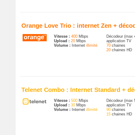
Orange Love Trio : internet Zen + déc
Vitesse :
400
Mbps
Décodeur (max 
Upload :
20
Mbps
application TV
Volume :
Internet
illimité
70
chaines
20
chaines HD
Telenet Combo : Internet Standard + dé
Vitesse :
500
Mbps
Décodeur (max 
Upload :
30
Mbps
application TV
Volume :
Internet
illimité
90
chaines
15
chaines HD