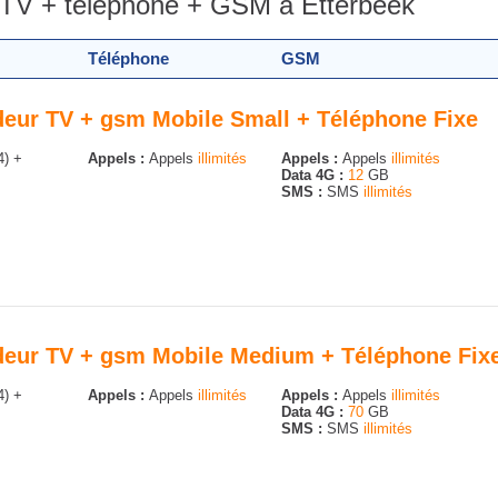
+ TV + téléphone + GSM à Etterbeek
Téléphone
GSM
odeur TV + gsm Mobile Small + Téléphone Fixe
4) +
Appels :
Appels
illimités
Appels :
Appels
illimités
Data 4G :
12
GB
SMS :
SMS
illimités
odeur TV + gsm Mobile Medium + Téléphone Fix
4) +
Appels :
Appels
illimités
Appels :
Appels
illimités
Data 4G :
70
GB
SMS :
SMS
illimités