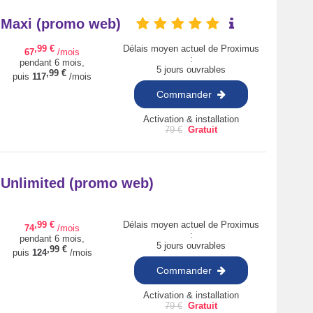
+ Maxi (promo web)
,99
€
Délais moyen actuel de Proximus
67
/mois
:
pendant 6 mois,
5 jours ouvrables
,99
€
puis
117
/mois
Commander
Activation & installation
79
€
Gratuit
+ Unlimited (promo web)
,99
€
Délais moyen actuel de Proximus
74
/mois
:
pendant 6 mois,
5 jours ouvrables
,99
€
puis
124
/mois
Commander
Activation & installation
79
€
Gratuit