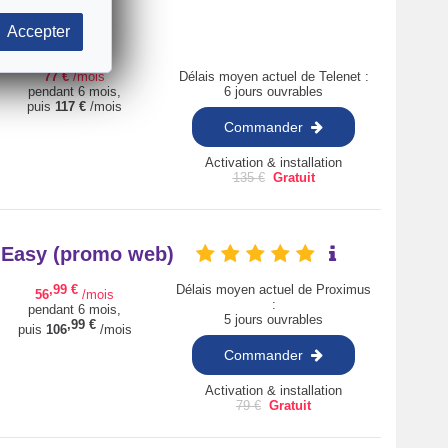
Accepter
77
€
/mois
Délais moyen actuel de Telenet :
pendant 6 mois,
6 jours ouvrables
puis
117
€
/mois
Commander
Activation & installation
135
€
Gratuit
+ Easy (promo web)
,99
€
Délais moyen actuel de Proximus
56
/mois
:
pendant 6 mois,
5 jours ouvrables
,99
€
puis
106
/mois
Commander
Activation & installation
79
€
Gratuit