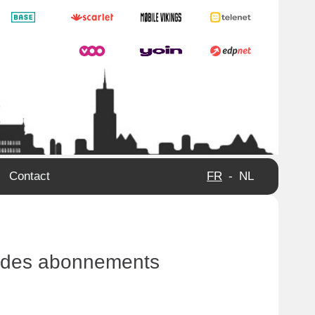
Contact
FR
-
NL
ix des abonnements