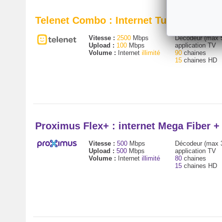
Telenet Combo : Internet Turbo + décod
Vitesse :
2500
Mbps
Décodeur (max 
Upload :
100
Mbps
application TV
Volume :
Internet
illimité
90
chaines
15
chaines HD
Proximus Flex+ : internet Mega Fiber 
Vitesse :
500
Mbps
Décodeur (max 
Upload :
500
Mbps
application TV
Volume :
Internet
illimité
80
chaines
15
chaines HD