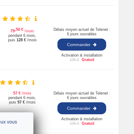
,50
€
Délais moyen actuel de Telenet :
79
/mois
6 jours ouvrables
pendant 6 mois,
puis
128
€
/mois
Commander
Activation & installation
135
€
Gratuit
57
€
/mois
Délais moyen actuel de Telenet :
pendant 6 mois,
6 jours ouvrables
puis
97
€
/mois
Commander
Activation & installation
ieux vous
135
€
Gratuit