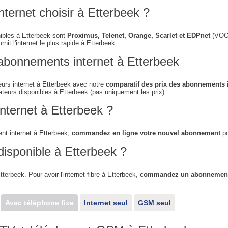
nternet choisir à Etterbeek ?
nibles à Etterbeek sont
Proximus, Telenet, Orange, Scarlet et EDPnet
(VOO n
nit l'internet le plus rapide à Etterbeek.
abonnements internet à Etterbeek
urs internet à Etterbeek avec notre
comparatif des prix des abonnements i
ateurs disponibles à Etterbeek (pas uniquement les prix).
nternet à Etterbeek ?
t internet à Etterbeek,
commandez en ligne votre nouvel abonnement
po
 disponible à Etterbeek ?
Etterbeek. Pour avoir l'internet fibre à Etterbeek,
commandez un abonnement i
Avec téléphone fixe
Internet seul
GSM seul