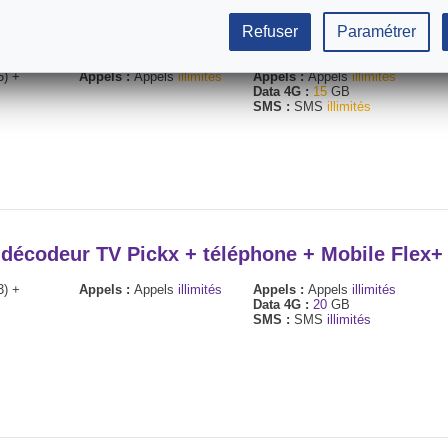
Refuser
Paramétrer
eur TV + téléphone fixe + Mobile Basic
5) +
Appels :
Appels
illimités
Appels :
Appels
illimités
Data 4G :
15
GB
SMS :
SMS
illimités
+ décodeur TV Pickx + téléphone + Mobile Flex
3) +
Appels :
Appels
illimités
Appels :
Appels
illimités
Data 4G :
20
GB
SMS :
SMS
illimités