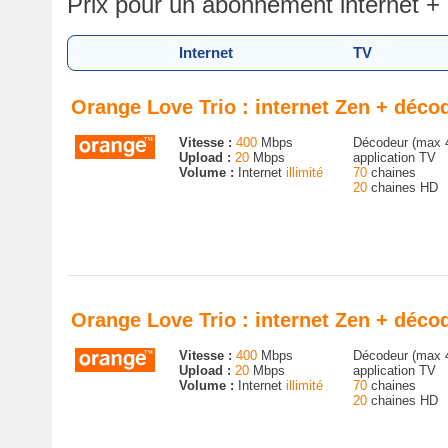
Prix pour un abonnement internet 
Internet
TV
Orange Love Trio : internet Zen + déc
Vitesse :
400
Mbps
Décodeur (max 
Upload :
20
Mbps
application TV
Volume :
Internet
illimité
70
chaines
20
chaines HD
Orange Love Trio : internet Zen + déc
Vitesse :
400
Mbps
Décodeur (max 
Upload :
20
Mbps
application TV
Volume :
Internet
illimité
70
chaines
20
chaines HD