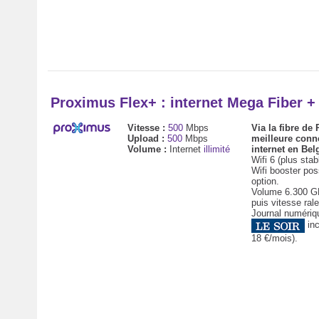
Proximus Flex+ : internet Mega Fiber 
Vitesse :
500
Mbps
Via la fibre de
Upload :
500
Mbps
meilleure conn
Volume :
Internet
illimité
internet en Bel
Wifi 6 (plus stab
Wifi booster pos
option.
Volume 6.300 GB
puis vitesse rale
Journal numériq
inc
18 €/mois).