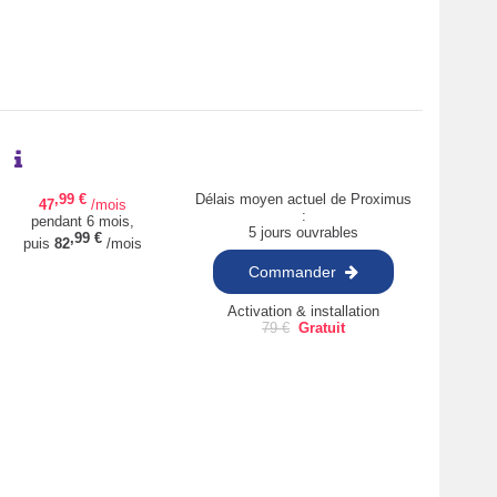
,99
€
Délais moyen actuel de Proximus
47
/mois
:
pendant 6 mois,
5 jours ouvrables
,99
€
puis
82
/mois
Commander
Activation & installation
79
€
Gratuit