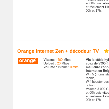
et 00h puis vites
et réellement ill
00h et 17h.
Orange Internet Zen + décodeur TV
Vitesse :
400
Mbps
Via le câble hyb
Upload :
20
Mbps
coax de VOO (
Volume :
Internet
illimité
meilleure conn
internet en Bel
Wifi 5 (moins st
rapide).
Wifi booster pos
option.
Volume 3.000 G
et 00h puis vites
et réellement ill
00h et 17h.