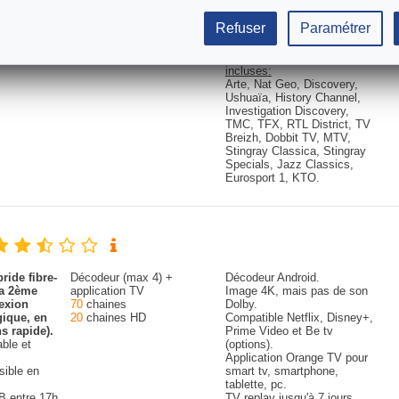
B, puis
(options).
Application pour smart tv,
Refuser
Paramétrer
smartphone, tablette, pc.
Replay jusqu'à 7 jours.
Chaines thématiques
incluses:
Arte, Nat Geo, Discovery,
Ushuaïa, History Channel,
Investigation Discovery,
TMC, TFX, RTL District, TV
Breizh, Dobbit TV, MTV,
Stingray Classica, Stingray
Specials, Jazz Classics,
Eurosport 1, KTO.
ride fibre-
Décodeur (max 4) +
Décodeur Android.
la 2ème
application TV
Image 4K, mais pas de son
exion
70
chaines
Dolby.
gique, en
20
chaines HD
Compatible Netflix, Disney+,
s rapide).
Prime Video et Be tv
able et
(options).
Application Orange TV pour
sible en
smart tv, smartphone,
tablette, pc.
B entre 17h
TV replay jusqu'à 7 jours.