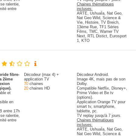
se ralentie,
Chaines thématiques
imité entre
incluses:
ARTE, UshuaÏa, Nat Geo,
Nat Geo Wild, Science &
Vie, Histoire, TV Breich,
13ème Rue, TF1 Séries
Films, TMC, Warner TV
Next, RTL Distict, Eurosport
1, KTO
ride fibre-
Décodeur (max 4) +
Décodeur Android.
la 2ème
application TV
Image 4K, mais pas de son
exion
70
chaines
Dolby.
gique).
20
chaines HD
Compatible Netflix, Disney+,
able et
Prime Video et Be tv
(options).
sible en
Application Orange TV pour
smart tv, smartphone,
B entre 17h
tablette, pc.
se ralentie,
TV replay jusqu'à 7 jours.
imité entre
Chaines thématiques
incluses:
ARTE, UshuaÏa, Nat Geo,
Nat Geo Wild, Science &