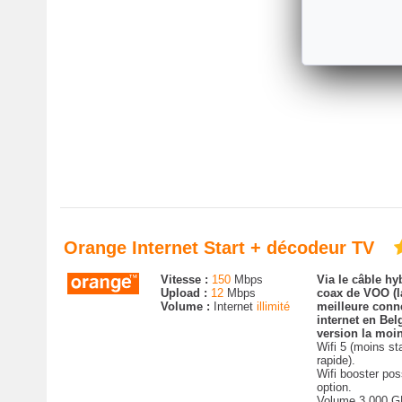
Volume 3.000 G
vitesse ralentie.
Orange Internet Start + décodeur TV
Vitesse :
150
Mbps
Via le câble hyb
Upload :
12
Mbps
coax de VOO (
Volume :
Internet
illimité
meilleure conn
internet en Bel
version la moin
Wifi 5 (moins st
rapide).
Wifi booster pos
option.
Volume 3.000 G