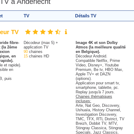
 TV à Anderlecht
et
TV
Détails TV
deur TV
ride fibre-
Décodeur (max 5) +
Image 4K et son Dolby
 (la 2ème
application TV
Atmos (la meilleure qualité
exion
90
chaines
en Belgique).
gique, en
15
chaines HD
Décodeur Android.
rapide).
Compatible Netflix, Prime
le et rapide).
Video, Disney+, Youtube
sible en
Premium, Be tv, HBO Max,
Apple TV+ et DAZN
B, puis
(options).
Application pour smart tv,
smartphone, tablette, pc.
Replay jusqu'à 7 jours.
Chaines thématiques
incluses:
Arte, Nat Geo, Discovery,
Ushuaïa, History Channel,
Investigation Discovery,
TMC, TFX, RTL District, TV
Breizh, Dobbit TV, MTV,
Stingray Classica, Stingray
Specials, Jazz Classics,