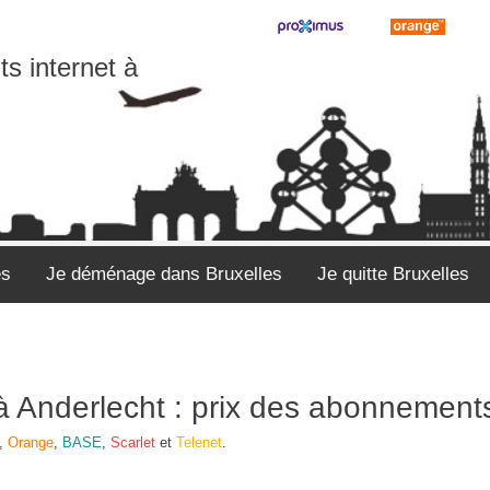
s internet à
es
Je déménage dans Bruxelles
Je quitte Bruxelles
v à Anderlecht : prix des abonnement
,
Orange
,
BASE
,
Scarlet
et
Telenet
.