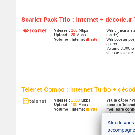
Scarlet Pack Trio : internet + décodeur 
Vitesse :
100
Mbps
Wifi 5 (moins st
Upload :
20
Mbps
rapide).
Volume :
Internet
illimité
Wifi booster pos
option.
Volume 3.000 G
vitesse ralentie.
Telenet Combo : Internet Turbo + déco
Vitesse :
2500
Mbps
Via le câble hyb
Upload :
100
Mbps
coax de Telenet
Volume :
Internet
illimité
meilleure conn
internet en Bel
version la plus 
Afin de vous
Wifi 6 (plus stab
Wifi booster pos
accompagne
option.