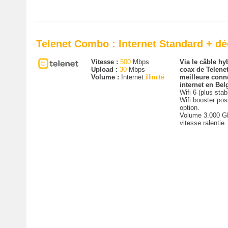
Telenet Combo : Internet Standard + d
Vitesse :
500
Mbps
Via le câble hyb
Upload :
30
Mbps
coax de Telenet
Volume :
Internet
illimité
meilleure conn
internet en Bel
Wifi 6 (plus stab
Wifi booster pos
option.
Volume 3.000 G
vitesse ralentie.