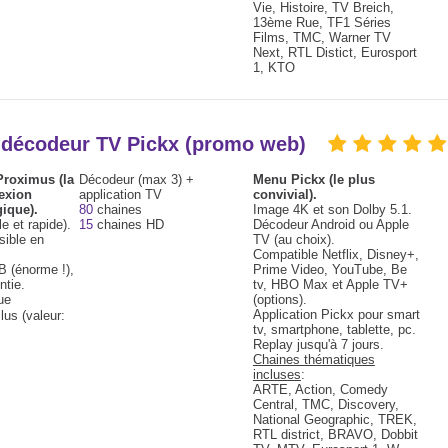
Vie, Histoire, TV Breich,
13ème Rue, TF1 Séries
Films, TMC, Warner TV
Next, RTL Distict, Eurosport
1, KTO
+ décodeur TV Pickx (promo web)
 Proximus (la
Décodeur (max 3) +
Menu Pickx (le plus
exion
application TV
convivial).
gique).
80
chaines
Image 4K et son Dolby 5.1.
le et rapide).
15
chaines HD
Décodeur Android ou Apple
sible en
TV (au choix).
Compatible Netflix, Disney+,
 (énorme !),
Prime Video, YouTube, Be
ntie.
tv, HBO Max et Apple TV+
ue
(options).
Application Pickx pour smart
lus (valeur:
tv, smartphone, tablette, pc.
Replay jusqu'à 7 jours.
Chaines thématiques
incluses
:
ARTE, Action, Comedy
Central, TMC, Discovery,
National Geographic, TREK,
RTL district, BRAVO, Dobbit