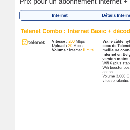
Prix pour un abonnement internet +
Internet
Détails Intern
Telenet Combo : Internet Basic + déco
Vitesse :
200
Mbps
Via le câble hyb
Upload :
20
Mbps
coax de Telenet
Volume :
Internet
illimité
meilleure conn
internet en Bel
version moins 
Wifi 6 (plus stab
Wifi booster pos
option.
Volume 3.000 G
vitesse ralentie.