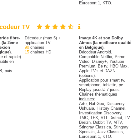
Eurosport 1, KTO.
écodeur TV
ride fibre-
Décodeur (max 5) +
Image 4K et son Dolby
 (la 2ème
application TV
Atmos (la meilleure qualité
exion
90
chaines
en Belgique).
gique).
15
chaines HD
Décodeur Android.
le et rapide).
Compatible Netflix, Prime
sible en
Video, Disney+, Youtube
Premium, Be tv, HBO Max,
B, puis
Apple TV+ et DAZN
(options).
Application pour smart tv,
smartphone, tablette, pc.
Replay jusqu'à 7 jours.
Chaines thématiques
incluses:
Arte, Nat Geo, Discovery,
Ushuaïa, History Channel,
Investigation Discovery,
TMC, TFX, RTL District, TV
Breizh, Dobbit TV, MTV,
Stingray Classica, Stingray
Specials, Jazz Classics,
Eurosport 1, KTO.