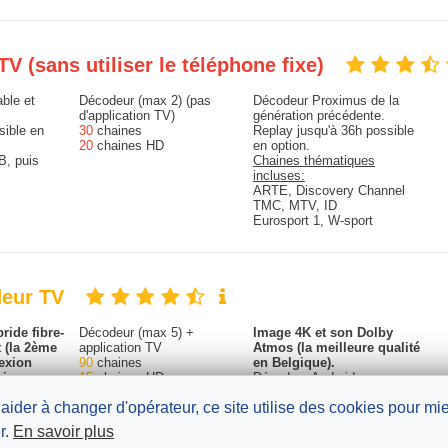
TV (sans utiliser le téléphone fixe)
able et
Décodeur (max 2) (pas
Décodeur Proximus de la
d'application TV)
génération précédente.
sible en
30
chaines
Replay jusqu'à 36h possible
20
chaines HD
en option.
B, puis
Chaines thématiques
incluses:
ARTE, Discovery Channel
TMC, MTV, ID
Eurosport 1, W-sport
deur TV
ride fibre-
Décodeur (max 5) +
Image 4K et son Dolby
 (la 2ème
application TV
Atmos (la meilleure qualité
exion
90
chaines
en Belgique).
gique, en
15
chaines HD
Décodeur Android.
rapide).
Compatible Netflix, Prime
 aider à changer d'opérateur, ce site utilise des cookies pour m
le et rapide).
Video, Disney+, Youtube
sible en
Premium, Be tv, HBO Max,
r.
En savoir plus
Apple TV+ et DAZN