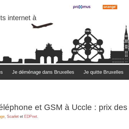
s internet à
es
Je déménage dans Bruxelles
Je quitte Bruxelles
 téléphone et GSM à Uccle : prix d
nge
,
Scarlet
et
EDPnet
.