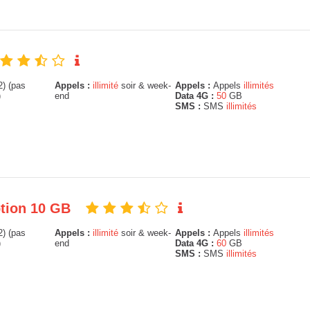
) (pas
Appels :
illimité
soir & week-
Appels :
Appels
illimités
)
end
Data 4G :
50
GB
SMS :
SMS
illimités
option 10 GB
) (pas
Appels :
illimité
soir & week-
Appels :
Appels
illimités
)
end
Data 4G :
60
GB
SMS :
SMS
illimités