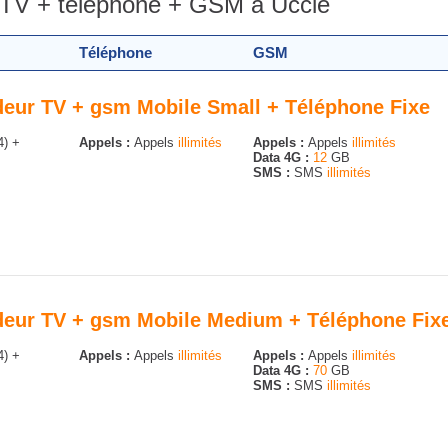
+ TV + téléphone + GSM à Uccle
Téléphone
GSM
odeur TV + gsm Mobile Small + Téléphone Fixe
4) +
Appels :
Appels
illimités
Appels :
Appels
illimités
Data 4G :
12
GB
SMS :
SMS
illimités
odeur TV + gsm Mobile Medium + Téléphone Fix
4) +
Appels :
Appels
illimités
Appels :
Appels
illimités
Data 4G :
70
GB
SMS :
SMS
illimités