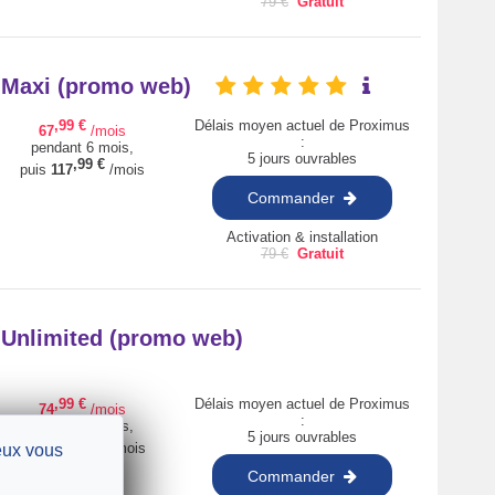
79
€
Gratuit
+ Maxi (promo web)
,99
€
Délais moyen actuel de Proximus
67
/mois
:
pendant 6 mois,
5 jours ouvrables
,99
€
puis
117
/mois
Commander
Activation & installation
79
€
Gratuit
+ Unlimited (promo web)
,99
€
Délais moyen actuel de Proximus
74
/mois
:
pendant 6 mois,
5 jours ouvrables
,99
€
puis
124
/mois
ieux vous
Commander