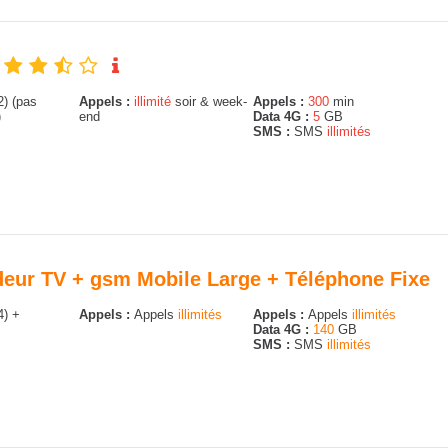
) (pas
Appels :
illimité
soir & week-
Appels :
300
min
)
end
Data 4G :
5
GB
SMS :
SMS
illimités
odeur TV + gsm Mobile Large + Téléphone Fixe
4) +
Appels :
Appels
illimités
Appels :
Appels
illimités
Data 4G :
140
GB
SMS :
SMS
illimités