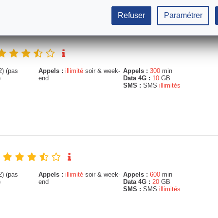
Refuser
Paramétrer
) (pas
Appels :
illimité
soir & week-
Appels :
300
min
)
end
Data 4G :
10
GB
SMS :
SMS
illimités
) (pas
Appels :
illimité
soir & week-
Appels :
600
min
)
end
Data 4G :
20
GB
SMS :
SMS
illimités