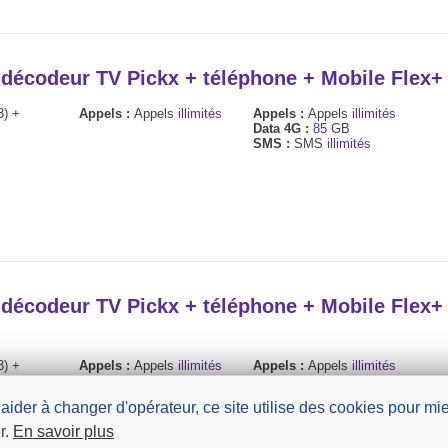
+ décodeur TV Pickx + téléphone + Mobile Flex
3) +
Appels :
Appels
illimités
Appels :
Appels
illimités
Data 4G :
85
GB
SMS :
SMS
illimités
+ décodeur TV Pickx + téléphone + Mobile Flex
3) +
Appels :
Appels
illimités
Appels :
Appels
illimités
Data 4G :
400
GB
SMS :
SMS
illimités
 aider à changer d'opérateur, ce site utilise des cookies pour m
r.
En savoir plus