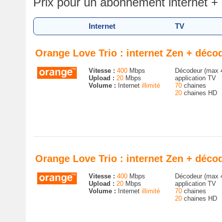
Prix pour un abonnement internet 
Internet
TV
Orange Love Trio : internet Zen + déc
Vitesse :
400
Mbps
Décodeur (max 
Upload :
20
Mbps
application TV
Volume :
Internet
illimité
70
chaines
20
chaines HD
Orange Love Trio : internet Zen + déc
Vitesse :
400
Mbps
Décodeur (max 
Upload :
20
Mbps
application TV
Volume :
Internet
illimité
70
chaines
20
chaines HD