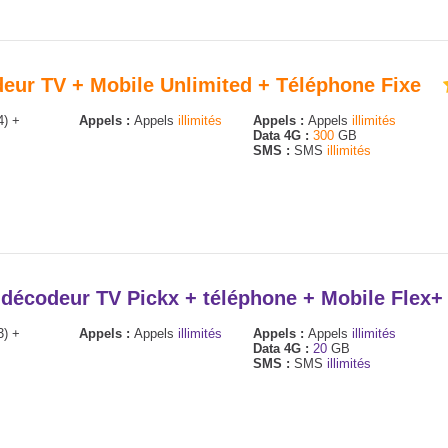
odeur TV + Mobile Unlimited + Téléphone Fixe
4) +
Appels :
Appels
illimités
Appels :
Appels
illimités
Data 4G :
300
GB
SMS :
SMS
illimités
+ décodeur TV Pickx + téléphone + Mobile Flex
3) +
Appels :
Appels
illimités
Appels :
Appels
illimités
Data 4G :
20
GB
SMS :
SMS
illimités