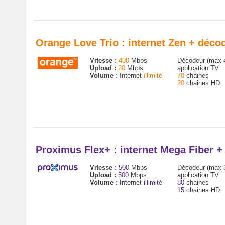
Orange Love Trio : internet Zen + déc
Vitesse :
400
Mbps
Décodeur (max 
Upload :
20
Mbps
application TV
Volume :
Internet
illimité
70
chaines
20
chaines HD
Proximus Flex+ : internet Mega Fiber 
Vitesse :
500
Mbps
Décodeur (max 
Upload :
500
Mbps
application TV
Volume :
Internet
illimité
80
chaines
15
chaines HD