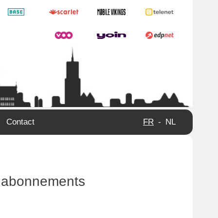
Contact
FR
-
NL
es abonnements