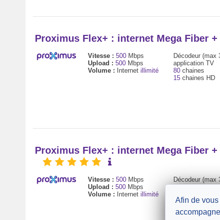
Proximus Flex+ : internet Mega Fiber 
Vitesse :
500
Mbps
Décodeur (max 
Upload :
500
Mbps
application TV
Volume :
Internet
illimité
80
chaines
15
chaines HD
Proximus Flex+ : internet Mega Fiber 
Vitesse :
500
Mbps
Décodeur (max 
Upload :
500
Mbps
application TV
Volume :
Internet
illimité
80
chaines
Afin de vous
15
chaines HD
accompagne